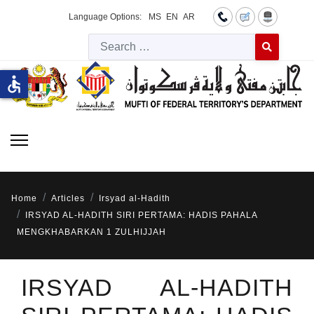
Language Options:
MS
EN
AR
Searc
Type 2 or more 
accessible
Home
Articles
Irsyad al-Hadith
IRSYAD AL-HADITH SIRI PERTAMA: HADIS PAHALA
MENGKHABARKAN 1 ZULHIJJAH
IRSYAD AL-HADITH