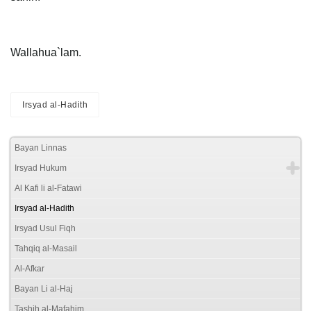
Wallahua`lam.
Irsyad al-Hadith
Bayan Linnas
Irsyad Hukum
Al Kafi li al-Fatawi
Irsyad al-Hadith
Irsyad Usul Fiqh
Tahqiq al-Masail
Al-Afkar
Bayan Li al-Haj
Tashih al-Mafahim