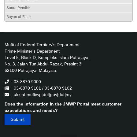
Suara Pemikir
Bayan al-Falak
Mufti of Federal Territory's Department
Prime Minister's Department
Level 5, Block D, Kompleks Islam Putrajaya
No. 3, Jalan Tun Abdul Razak, Presint 3
62100 Putrajaya, Malaysia.
: 03-8870 9000
: 03-8870 9101 / 03-8870 9102
: ukk[at]muftiwp[dot]gov[dot]my
Does the information in the JMWP Portal meet customer
expectations and needs?