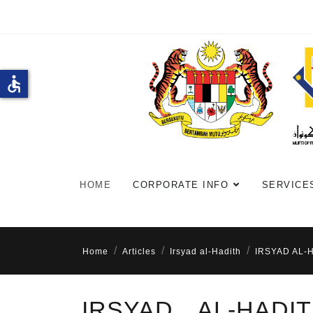
accessible
HOME
CORPORATE INFO
SERVICE
Home
Articles
Irsyad al-Hadith
IRSYAD AL-
IRSYAD AL-HADI