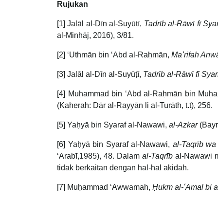
Rujukan
[1] Jalāl al-Dīn al-Suyūṭī,
Tadrīb al-Rāwī fī Sy
al-Minhāj, 2016), 3/81.
[2] ʻUthmān bin ʻAbd al-Raḥmān,
Maʻrifah Anwā
[3] Jalāl al-Dīn al-Suyūṭī,
Tadrīb al-Rāwī fī Sya
[4] Muḥammad bin ʻAbd al-Raḥmān bin Muḥ
(Kaherah: Dār al-Rayyān li al-Turāth, t.t), 256.
[5] Yaḥyā bin Syaraf al-Nawawi,
al-Azkar
(Bayrū
[6] Yaḥyā bin Syaraf al-Nawawi,
al-Taqrīb wa 
ʻArabī,1985), 48. Dalam
al-Taqrīb
al-Nawawi m
tidak berkaitan dengan hal-hal akidah.
[7] Muḥammad ʻAwwamah,
Ḥukm al-ʻAmal bi a