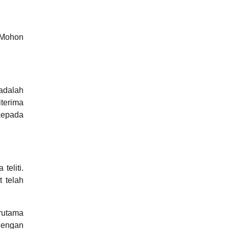
 Mohon
adalah
terima
 kepada
teliti.
 telah
rutama
dengan