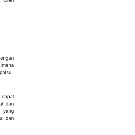
. Oleh
Dengan
aimana
palsu.
 dapat
hat dan
a yang
ka dan