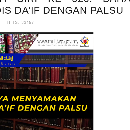
S DA’IF DENGAN PALSU
HITS: 33457