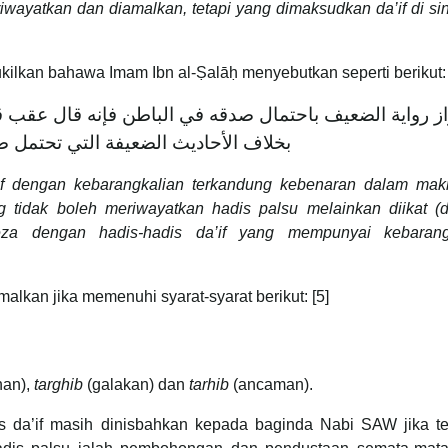
iriwayatkan dan diamalkan, tetapi yang dimaksudkan da’if di sin
ilkan bahawa Imam Ibn al-Ṣalāḥ menyebutkan seperti berikut: 
ز رواية الضعيف باحتمال صدقه في الباطن فإنه قال عقب قول
بخلاف الأحاديث الضعيفة التي تحتمل ص
if dengan kebarangkalian terkandung kebenaran dalam mak
g tidak boleh meriwayatkan hadis palsu melainkan diikat (
beza dengan hadis-hadis da’if yang mempunyai kebarang
alkan jika memenuhi syarat-syarat berikut: [5]
han),
targhib
(galakan) dan
tarhib
(ancaman).
a’if masih dinisbahkan kepada baginda Nabi SAW jika te