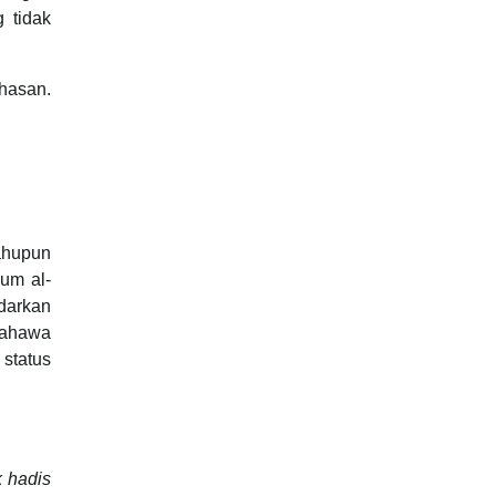
 tidak
 hasan.
ahupun
lum al-
darkan
bahawa
 status
 hadis