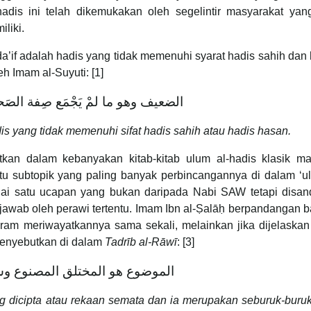
dis ini telah dikemukakan oleh segelintir masyarakat yang
iliki.
da’if adalah hadis yang tidak memenuhi syarat hadis sahih dan
h Imam al-Suyuti: [1]
الضعيف وهو ما لمْ يَجْمَع صِفة الصَحي
dis yang tidak memenuhi sifat hadis sahih atau hadis hasan.
utkan dalam kebanyakan kitab-kitab ulum al-hadis klasik m
atu subtopik yang paling banyak perbincangannya di dalam ʻu
agai satu ucapan yang bukan daripada Nabi SAW tetapi disan
awab oleh perawi tertentu. Imam Ibn al-Ṣalāḥ berpandangan 
aram meriwayatkannya sama sekali, melainkan jika dijelaskan
 menyebutkan di dalam
Tadrīb al-Rāwī
: [3]
الموضوع هو المختلق المصنوع و
 dicipta atau rekaan semata dan ia merupakan seburuk-buruk