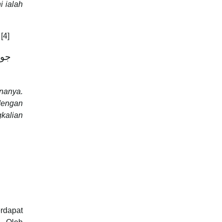
i ialah
[4]
جوا
nanya.
dengan
kalian
rdapat