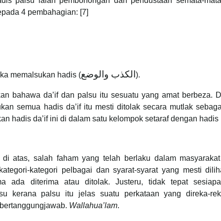
adis palsu ialah pembohongan dan pendustaan semata-mata
kepada 4 pembahagian: [7]
الكذب والوضع
suka memalsukan hadis (
).
bahawa da’if dan palsu itu sesuatu yang amat berbeza. 
kan semua hadis da’if itu mesti ditolak secara mutlak sebag
n hadis da’if ini di dalam satu kelompok setaraf dengan hadis 
 di atas, salah faham yang telah berlaku dalam masyarakat
ategori-kategori pelbagai dan syarat-syarat yang mesti dili
ma ada diterima atau ditolak. Justeru, tidak tepat sesiap
u kerana palsu itu jelas suatu perkataan yang direka-re
 bertanggungjawab.
Wallahua’lam
.