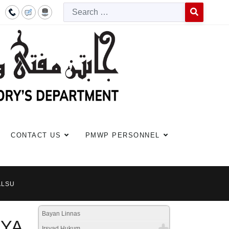
Searc
Type 2 or more c
CONTACT US
PMWP PERSONNEL
ALSU
Bayan Linnas
AYA
Irsyad Hukum