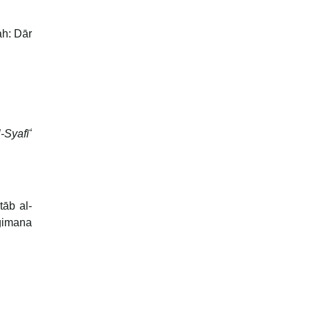
h: Dār
-Syafīʻ
tāb al-
gimana