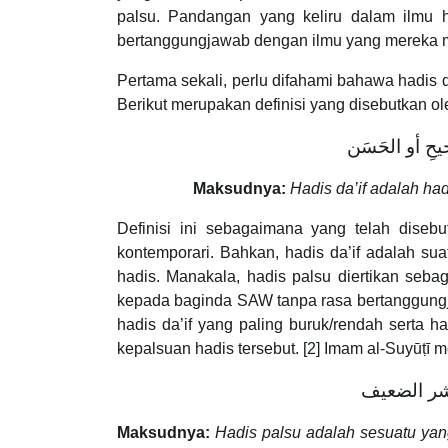
palsu. Pandangan yang keliru dalam ilmu ha
bertanggungjawab dengan ilmu yang mereka m
Pertama sekali, perlu difahami bahawa hadis 
Berikut merupakan definisi yang disebutkan ole
حِ أو الحَسَن
Maksudnya:
Hadis da’if adalah ha
Definisi ini sebagaimana yang telah diseb
kontemporari. Bahkan, hadis da’if adalah su
hadis. Manakala, hadis palsu diertikan seb
kepada baginda SAW tanpa rasa bertanggungj
hadis da’if yang paling buruk/rendah serta h
kepalsuan hadis tersebut. [2] Imam al-Suyūṭī
شر الضعيف
Maksudnya:
Hadis palsu adalah
sesuatu yang