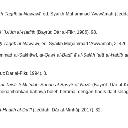
arḥ Taqrīb al-Nawawī
, ed. Syaikh Muḥammad ʻAwwāmah (Jedda
ʻ ʻUlūm al-Ḥadīth
(Bayrūt: Dār al-Fikr, 1986), 98.
rḥ Taqrīb al-Nawawī
, ed. Syaikh Muḥammad ʻAwwāmah, 3: 426.
ammad al-Sakhāwī,
al-Qawl al-Badīʻ fī al-Ṣalāh ʻalā al-Ḥabīb al
t: Dār al-Fikr, 1994), 8.
al-Taisīr li Ma’rifah Sunan al-Basyīr al-Nazīr
(Bayrūt: Dār al-Ki
enambahkan bahawa boleh beramal dengan hadis daʻif sela
l-Ḥadith al-Ḍaʻīf
(Jeddah: Dār al-Minhāj, 2017), 32.