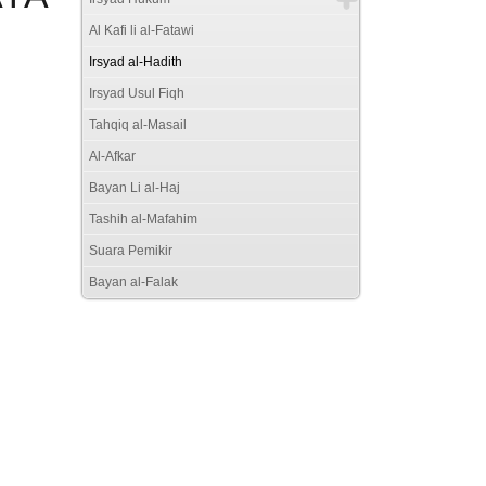
Al Kafi li al-Fatawi
Irsyad al-Hadith
Irsyad Usul Fiqh
Tahqiq al-Masail
Al-Afkar
Bayan Li al-Haj
Tashih al-Mafahim
Suara Pemikir
Bayan al-Falak