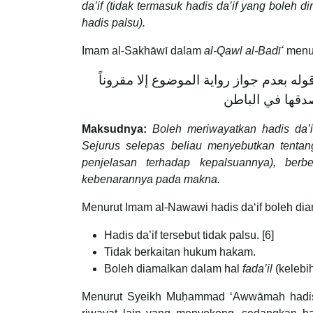
da’if (tidak termasuk hadis da’if yang boleh d
hadis palsu).
Imam al-Sakhāwī dalam
al-Qawl al-Badīʻ
menuk
ه بعدم جواز رواية الموضوع إلا مقروناً
دقها في الباطن
Maksudnya:
Boleh meriwayatkan hadis da’
Sejurus selepas beliau menyebutkan tentan
penjelasan terhadap kepalsuannya), ber
kebenarannya pada makna.
Menurut Imam al-Nawawi hadis daʻif boleh diam
Hadis da’if tersebut tidak palsu. [6]
Tidak berkaitan hukum hakam.
Boleh diamalkan dalam hal
fada’il
(kelebi
Menurut Syeikh Muḥammad ʻAwwāmah hadis d