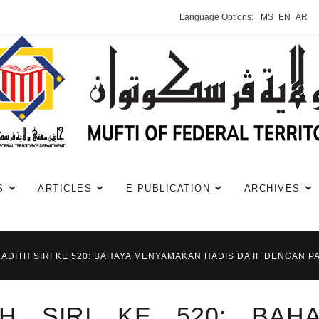
Language Options:
MS
EN
AR
S
ARTICLES
E-PUBLICATION
ARCHIVES
HADITH SIRI KE 520: BAHAYA MENYAMAKAN HADIS DA’IF DENGAN P
TH SIRI KE 520: BAH