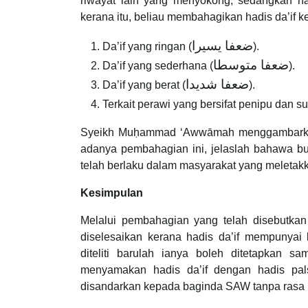
riwayat lain yang menyokong, sedangkan h
kerana itu, beliau membahagikan hadis da’if 
ضعفا يسيرا
Da’if yang ringan (
).
ضعفا متوسطا
Da’if yang sederhana (
).
ضعفا شديدا
Da’if yang berat (
).
Terkait perawi yang bersifat penipu dan 
Syeikh Muḥammad ʻAwwāmah menggambarkan 
adanya pembahagian ini, jelaslah bahawa bu
telah berlaku dalam masyarakat yang meletakka
Kesimpulan
Melalui pembahagian yang telah disebutkan
diselesaikan kerana hadis da’if mempunyai k
diteliti barulah ianya boleh ditetapkan sa
menyamakan hadis da’if dengan hadis pals
disandarkan kepada baginda SAW tanpa rasa