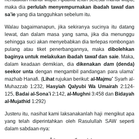
maka dia
perlulah menyempurnakan ibadah tawaf dan
sa’ie
yang dia tangguhkan sebelum itu.
Walau bagaimanapun, jika sekiranya sucinya itu datang
lewat, dan dalam masa yang sama, jika dia menunggu
sehingga suci akan menyebabkan dia terlepas rombongan
pulang atau tiket penerbangannya, maka
dibolehkan
baginya untuk melakukan ibadah tawaf dan saie
. Maka,
dalam keadaan demikian, dia
dikenakan
dam
(denda)
seekor unta
dengan mengambil pandangan para ulama’
mazhab Hanafi. (
Lihat
rujukan berikut:
al-Majmu’
Syarh al-
Muhazzab 1:232,
Hasyiah Qalyubi Wa Umairah
2:124-
125,
Badai al-Sona’i
2:142,
al-Mughni
3:458 dan
Bidayah
al-Mujathid
1:292)
Justeru itu, nasihat kami laksanakanlah haji mengikut apa
yang telah diperintahkan oleh Rasulullah SAW seperti
dalam sabdaan-nya: