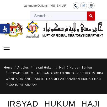
Language Options:
MS
EN
AR
Searc
Type 2 or more 
accessible
Home
Articles
Irsyad Hukum
Hajj & Korban Edition
IRSYAD HUKUM HAJI DAN KORBAN SIRI KE-36: HUKUM JIKA
WANITA DATANG HAID KETIKA MELAKSANAKAN IBADAH HAJI
PADA HARI ‘ARAFAH
IRSYAD HUKUM HAJI