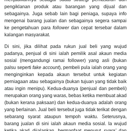
pengiklanan produk atau barangan yang dijual dan
sebagainya. Juga sebab lain bagi peniaga, supaya info
mengenai barang jualan dan sebagainya segera sampai
ke pengetahuan para
follower
dan cepat tersebar dalam
kalangan masyarakat.
Di sini, jika dilihat pada rukun jual beli yang wujud
padanya, penjual di sini ialah pemilik asal akaun media
sosial (mengandungi ramai follower) yang asli (bukan
palsu seperti
fake account
), pembeli pula ialah orang yang
menginginkan kepada akaun tersebut untuk kegiatan
perniagaan atau sebagainya (bukan tujuan yang tidak baik
atau ingin menipu). Kedua-duanya (penjual dan pembeli)
merupakan orang yang waras, bebas ketika membuat akad
(bukan kerana paksaan) dan kedua-duanya adalah orang
yang berlainan. Jual beli tersebut juga tidak terikat dengan
sebarang syarat ataupun tempoh waktu. Seterusnya,
barang jualan di sini ialah akaun media sosial. Ia wujud
ketika akad dijalankan, bermanfaat menurut
syara’
dan