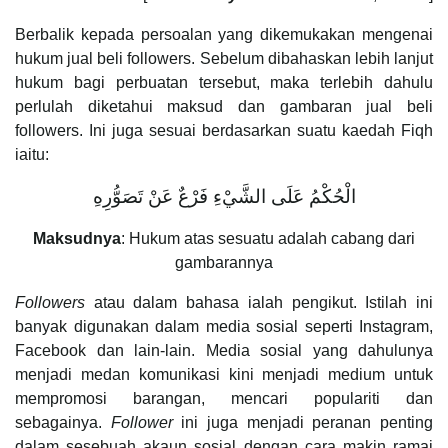
Berbalik kepada persoalan yang dikemukakan mengenai
hukum jual beli followers. Sebelum dibahaskan lebih lanjut
hukum bagi perbuatan tersebut, maka terlebih dahulu
perlulah diketahui maksud dan gambaran jual beli
followers. Ini juga sesuai berdasarkan suatu kaedah Fiqh
iaitu:
الْحُكْمُ عَلَى الشَّيْءِ فَرْعٌ عَنْ تَصَوُّرِهِ
Maksudnya
: Hukum atas sesuatu adalah cabang dari
gambarannya
Followers
atau dalam bahasa ialah pengikut. Istilah ini
banyak digunakan dalam media sosial seperti Instagram,
Facebook dan lain-lain. Media sosial yang dahulunya
menjadi medan komunikasi kini menjadi medium untuk
mempromosi barangan, mencari populariti dan
sebagainya.
Follower
ini juga menjadi peranan penting
dalam sesebuah akaun sosial dengan cara makin ramai