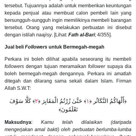
tersebut. Tujuannya adalah untuk memberikan keuntungan
kepada penjual atau membuat calon pembeli lain yang
bersungguh-sungguh ingin memilikinya membeli barangan
tersebut. Orang yang melakukan perbuatan ini disebut
dengan istilah
naajisy
. [Lihat:
Fath al-Bari
; 4/355].
Jual beli
Followers
untuk Bermegah-megah
Perkara ini boleh dilihat apabila seseorang itu membeli
followers
dengan tujuan meramaikan
follower
supaya dia
boleh bermegah-megah dengannya. Perkara ini amatlah
ditegah dan dilarang sama sekali dalam Islam. Firman
Allah S.W.T:
﴾ كَلَّا سَوْفَ
٢
﴾ حَتَّىٰ زُرْتُمُ الْمَقَابِرَ ﴿
١
﴿أَلْهَاكُمُ التَّكَاثُر ﴿
تَعْلَمُونَ﴾
Maksudnya
:
Kamu telah dilalaikan (daripada
mengerjakan amal bakti) oleh perbuatan berlumba-lumba