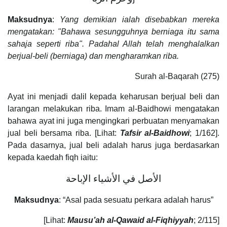
Maksudnya
:
Yang demikian ialah disebabkan mereka
mengatakan: "Bahawa sesungguhnya berniaga itu sama
sahaja seperti riba". Padahal Allah telah menghalalkan
berjual-beli (berniaga) dan mengharamkan riba.
Surah al-Baqarah (275)
Ayat ini menjadi dalil kepada keharusan berjual beli dan
larangan melakukan riba. Imam al-Baidhowi mengatakan
bahawa ayat ini juga mengingkari perbuatan menyamakan
jual beli bersama riba. [Lihat:
Tafsir al-Baidhowi
; 1/162].
Pada dasarnya, jual beli adalah harus juga berdasarkan
kepada kaedah fiqh iaitu:
الأصل في الأشياء الإباحة
Maksudnya
: “Asal pada sesuatu perkara adalah harus”
[Lihat:
Mausu’ah al-Qawaid al-Fiqhiyyah
; 2/115]