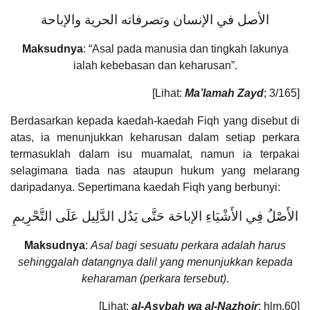
الأصل في الإنسان وتصرفاته الحرية والإباحة
Maksudnya
: “Asal pada manusia dan tingkah lakunya
ialah kebebasan dan keharusan”.
[Lihat:
Ma’lamah Zayd
; 3/165]
Berdasarkan kepada kaedah-kaedah Fiqh yang disebut di
atas, ia menunjukkan keharusan dalam setiap perkara
termasuklah dalam isu muamalat, namun ia terpakai
selagimana tiada nas ataupun hukum yang melarang
daripadanya. Sepertimana kaedah Fiqh yang berbunyi:
الأَصْلُ فِي الأَشْيَاءِ الإباحَة حَتَّى يَدُل الدَّلِيل عَلَى التَّحْرِيمِ
Maksudnya
:
Asal bagi sesuatu perkara adalah harus
sehinggalah datangnya dalil yang menunjukkan kepada
keharaman (perkara tersebut)
.
[Lihat:
al-Asybah wa al-Nazhoir
; hlm.60]