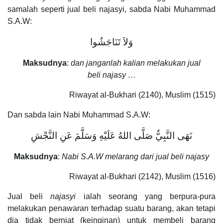
samalah seperti jual beli najasyi, sabda Nabi Muhammad
S.A.W:
وَلاَ تَنَاجَشُوا
Maksudnya
:
dan janganlah kalian melakukan jual
beli najasy …
Riwayat al-Bukhari (2140), Muslim (1515)
Dan sabda lain Nabi Muhammad S.A.W:
نَهَى النَّبِيُّ صَلَّى اللهُ عَلَيْهِ وَسَلَّمَ عَنِ النَّجْشِ
Maksudnya
:
Nabi S.A.W melarang dari jual beli najasy
Riwayat al-Bukhari (2142), Muslim (1516)
Jual beli
najasyi
ialah seorang yang berpura-pura
melakukan penawaran terhadap suatu barang, akan tetapi
dia tidak berniat (keinginan) untuk membeli barang