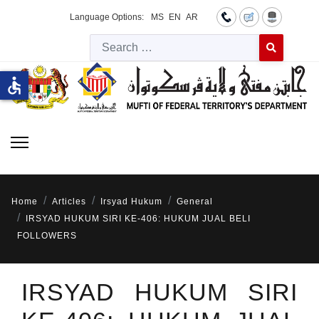
Language Options:
MS
EN
AR
Searc
Type 2 or more 
accessible
Home
Articles
Irsyad Hukum
General
IRSYAD HUKUM SIRI KE-406: HUKUM JUAL BELI
FOLLOWERS
IRSYAD HUKUM SIRI