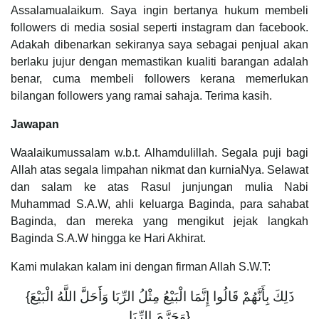
Assalamualaikum. Saya ingin bertanya hukum membeli
followers di media sosial seperti instagram dan facebook.
Adakah dibenarkan sekiranya saya sebagai penjual akan
berlaku jujur dengan memastikan kualiti barangan adalah
benar, cuma membeli followers kerana memerlukan
bilangan followers yang ramai sahaja. Terima kasih.
Jawapan
Waalaikumussalam w.b.t. Alhamdulillah. Segala puji bagi
Allah atas segala limpahan nikmat dan kurniaNya. Selawat
dan salam ke atas Rasul junjungan mulia Nabi
Muhammad S.A.W, ahli keluarga Baginda, para sahabat
Baginda, dan mereka yang mengikut jejak langkah
Baginda S.A.W hingga ke Hari Akhirat.
Kami mulakan kalam ini dengan firman Allah S.W.T:
{ذَلِكَ بِأَنَّهُمْ قَالُوا إِنَّمَا الْبَيْعُ مِثْلُ الرِّبَا وَأَحَلَّ اللَّهُ الْبَيْعَ
وَحَرَّمَ الرِّبَا}