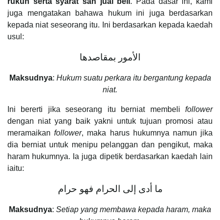
rukun serta syarat sah jual beli
. Pada dasar ini, kami
juga mengatakan bahawa hukum ini juga berdasarkan
kepada niat seseorang itu. Ini berdasarkan kepada kaedah
usul:
الأمور بمقاصدها
Maksudnya
:
Hukum suatu perkara itu bergantung kepada
niat.
Ini bererti jika seseorang itu berniat membeli
follower
dengan niat yang baik yakni untuk tujuan promosi atau
meramaikan
follower
, maka harus hukumnya namun jika
dia berniat untuk menipu pelanggan dan pengikut, maka
haram hukumnya. Ia juga dipetik berdasarkan kaedah lain
iaitu:
ما أدى إلى الحرام فهو حرام
Maksudnya
:
Setiap yang membawa kepada haram, maka