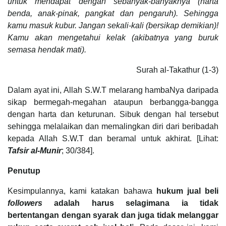
untuk mendapat dengan sebanyak-banyaknya (harta
benda, anak-pinak, pangkat dan pengaruh). Sehingga
kamu masuk kubur. Jangan sekali-kali (bersikap demikian)!
Kamu akan mengetahui kelak (akibatnya yang buruk
semasa hendak mati).
Surah al-Takathur (1-3)
Dalam ayat ini, Allah S.W.T melarang hambaNya daripada
sikap bermegah-megahan ataupun berbangga-bangga
dengan harta dan keturunan. Sibuk dengan hal tersebut
sehingga melalaikan dan memalingkan diri dari beribadah
kepada Allah S.W.T dan beramal untuk akhirat. [Lihat:
Tafsir al-Munir
; 30/384].
Penutup
Kesimpulannya, kami katakan bahawa
hukum jual beli
followers
adalah harus selagimana ia tidak
bertentangan dengan syarak dan juga tidak melanggar