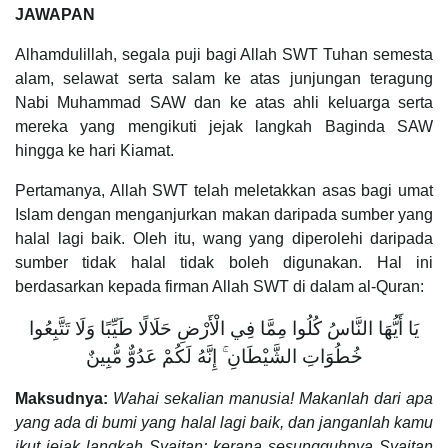
JAWAPAN
Alhamdulillah, segala puji bagi Allah SWT Tuhan semesta
alam, selawat serta salam ke atas junjungan teragung
Nabi Muhammad SAW dan ke atas ahli keluarga serta
mereka yang mengikuti jejak langkah Baginda SAW
hingga ke hari Kiamat.
Pertamanya, Allah SWT telah meletakkan asas bagi umat
Islam dengan menganjurkan makan daripada sumber yang
halal lagi baik. Oleh itu, wang yang diperolehi daripada
sumber tidak halal tidak boleh digunakan. Hal ini
berdasarkan kepada firman Allah SWT di dalam al-Quran:
يَا أَيُّهَا النَّاسُ كُلُوا مِمَّا فِي الْأَرْضِ حَلَالًا طَيِّبًا وَلَا تَتَّبِعُوا
خُطُوَاتِ الشَّيْطَانِ ۚ إِنَّهُ لَكُمْ عَدُوٌّ مُّبِينٌ
Maksudnya:
Wahai sekalian manusia! Makanlah dari apa
yang ada di bumi yang halal lagi baik, dan janganlah kamu
ikut jejak langkah Syaitan; kerana sesungguhnya Syaitan