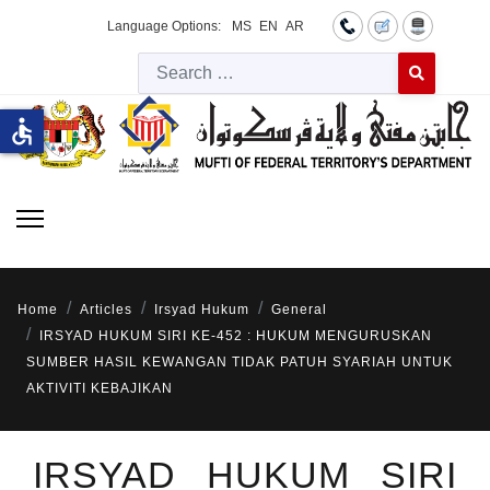
Language Options:
MS
EN
AR
Searc
Type 2 or more 
accessible
Home
Articles
Irsyad Hukum
General
IRSYAD HUKUM SIRI KE-452 : HUKUM MENGURUSKAN
SUMBER HASIL KEWANGAN TIDAK PATUH SYARIAH UNTUK
AKTIVITI KEBAJIKAN
IRSYAD HUKUM SIRI