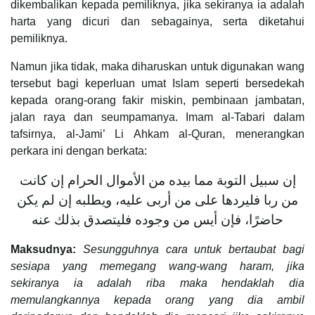
dikembalikan kepada pemiliknya, jika sekiranya ia adalah
harta yang dicuri dan sebagainya, serta diketahui
pemiliknya.
Namun jika tidak, maka diharuskan untuk digunakan wang
tersebut bagi keperluan umat Islam seperti bersedekah
kepada orang-orang fakir miskin, pembinaan jambatan,
jalan raya dan seumpamanya. Imam al-Tabari dalam
tafsirnya, al-Jami’ Li Ahkam al-Quran, menerangkan
perkara ini dengan berkata:
إن سبيل التوبة مما بيده من الأموال الحرام إن كانت
من ربا فليردها على من أربى عليه، ويطلبه إن لم يكن
حاضرًا، فإن أيس من وجوده فليتصدق بذلك عنه
Maksudnya:
Sesungguhnya cara untuk bertaubat bagi
sesiapa yang memegang wang-wang haram, jika
sekiranya ia adalah riba maka hendaklah dia
memulangkannya kepada orang yang dia ambil