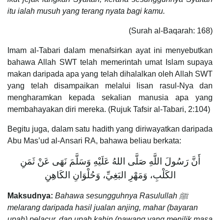
itu ialah musuh yang terang nyata bagi kamu.
(Surah al-Baqarah: 168)
Imam al-Tabari dalam menafsirkan ayat ini menyebutkan
bahawa Allah SWT telah memerintah umat Islam supaya
makan daripada apa yang telah dihalalkan oleh Allah SWT
yang telah disampaikan melalui lisan rasul-Nya dan
mengharamkan kepada sekalian manusia apa yang
membahayakan diri mereka. (Rujuk Tafsir al-Tabari, 2:104)
Begitu juga, dalam satu hadith yang diriwayatkan daripada
Abu Mas’ud al-Ansari RA, bahawa beliau berkata:
أَنَّ رَسُولَ اللَّهِ صَلَّى اللهُ عَلَيْهِ وَسَلَّمَ نَهَى عَنْ ثَمَنِ
الكَلْبِ، وَمَهْرِ البَغِيِّ، وَحُلْوَانِ الكَاهِنِ
Maksudnya:
Bahawa sesungguhnya Rasulullah ﷺ
melarang daripada hasil jualan anjing, mahar (bayaran
upah) pelacur, dan upah kahin (pawang yang menilik masa