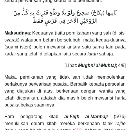
sebab perwarisan yang kedua iaitu pernikahan:
ثَانِيهَا (نِكَاحٌ) صَحِيحٌ وَلَوْ بِلَا وَطْءٍ فَيَرِثُ بِهِ كُلٌّ مِنْ
الزَّوْجَيْنِ الْآخَرَ فِي فَرْضٍ فَقَطْ
Maksudnya
: Keduanya (iaitu pernikahan) yang sah (di sisi
syarak) walaupun belum bersetubuh, maka kedua-duanya
(suami isteri) boleh mewarisi antara satu sama lain pada
kadar yang telah ditetapkan iaitu secara
fardh
sahaja.
[Lihat:
Mughni al-Muhtaj
; 4/9]
Maka, pernikahan yang tidak sah tidak membolehkan
berlakunya perwarisan pusaka. Berbalik kepada persoalan
yang diajukan di atas, berkenaan dengan wanita yang
telah diceraikan, adakah dia masih boleh mewarisi harta
pusaka bekas suaminya.
Para pengarang kitab
al-Fiqh al-Manhaji
(5/76)
menukilkan dalam kitab mereka berkenaan talak
raj’ie