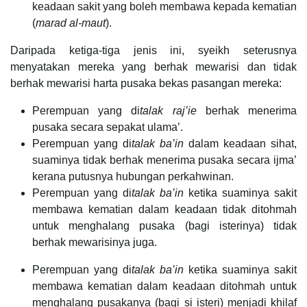
keadaan sakit yang boleh membawa kepada kematian
(
marad al-maut
).
Daripada ketiga-tiga jenis ini, syeikh seterusnya
menyatakan mereka yang berhak mewarisi dan tidak
berhak mewarisi harta pusaka bekas pasangan mereka:
Perempuan yang di
talak raj’ie
berhak menerima
pusaka secara sepakat ulama’.
Perempuan yang di
talak
ba’in
dalam keadaan sihat,
suaminya tidak berhak menerima pusaka secara ijma’
kerana putusnya hubungan perkahwinan.
Perempuan yang di
talak
ba’in
ketika suaminya sakit
membawa kematian dalam keadaan tidak ditohmah
untuk menghalang pusaka (bagi isterinya) tidak
berhak mewarisinya juga.
Perempuan yang di
talak
ba’in
ketika suaminya sakit
membawa kematian dalam keadaan ditohmah untuk
menghalang pusakanya (bagi si isteri) menjadi khilaf