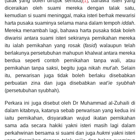
(talak yang boleh dirujuk semula)
[1]
, bahawa isteri yang
diceraikan oleh suami mereka dengan talak satu,
kemudian si suami meninggal, maka isteri berhak mewarisi
harta pusaka suaminya selama mana dalam tempoh
iddah
.
Mereka menambah lagi, bahawa harta pusaka tidak boleh
diwarisi antara suami isteri sekiranya pernikahan mereka
itu ialah pernikahan yang rosak (
fasid
) walaupun telah
berlakunya persetubuhan mahupun khalwat antara mereka
berdua seperti contoh pernikahan tanpa wali, atau
pernikahan tanpa saksi, begitu juga nikah
mut’ah
. Selain
itu, perwarisan juga tidak boleh berlaku disebabkan
perbuatan zina dan juga disebabkan
wat’ie syubhah
(persetubuhan syubhah).
Perkara ini juga disebut oleh Dr Muhammad al-Zuhaili di
dalam kitabnya, katanya sebab perwarisan yang kedua ini
iaitu pernikahan, disyaratkan wujud ikatan pernikahan
sama ada secara hakiki yakni isteri masih lagi dalam
perkahwinan bersama si suami dan juga
hukmi
yakni isteri