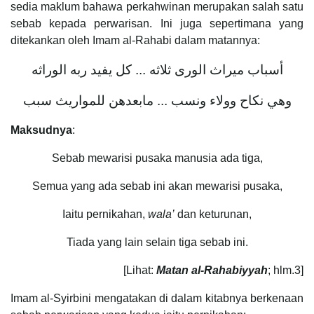
sedia maklum bahawa perkahwinan merupakan salah satu
sebab kepada perwarisan. Ini juga sepertimana yang
ditekankan oleh Imam al-Rahabi dalam matannya:
أسباب ميراث الورى ثلاثه ... كل يفيد ربه الوراثه
وهي نكاح وولاء ونسب ... مابعدهن للمواريث سبب
Maksudnya
:
Sebab mewarisi pusaka manusia ada tiga,
Semua yang ada sebab ini akan mewarisi pusaka,
Iaitu pernikahan,
wala’
dan keturunan,
Tiada yang lain selain tiga sebab ini.
[Lihat:
Matan al-Rahabiyyah
; hlm.3]
Imam al-Syirbini mengatakan di dalam kitabnya berkenaan