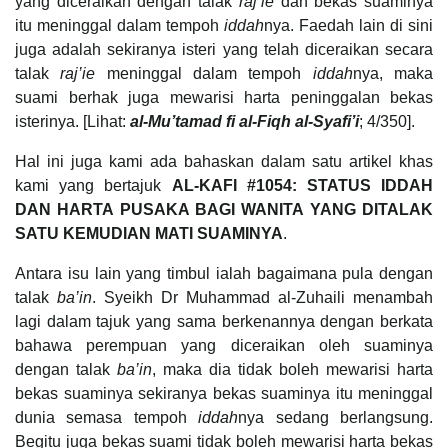
yang diceraikan dengan talak
raj’ie
dan bekas suaminya
itu meninggal dalam tempoh
iddah
nya. Faedah lain di sini
juga adalah sekiranya isteri yang telah diceraikan secara
talak
raj’ie
meninggal dalam tempoh
iddah
nya, maka
suami berhak juga mewarisi harta peninggalan bekas
isterinya. [Lihat:
al-Mu’tamad fi al-Fiqh al-Syafi’i
; 4/350].
Hal ini juga kami ada bahaskan dalam satu artikel khas
kami yang bertajuk
AL-KAFI #1054: STATUS IDDAH
DAN HARTA PUSAKA BAGI WANITA YANG DITALAK
SATU KEMUDIAN MATI SUAMINYA
.
Antara isu lain yang timbul ialah bagaimana pula dengan
talak
ba’in
. Syeikh Dr Muhammad al-Zuhaili menambah
lagi dalam tajuk yang sama berkenannya dengan berkata
bahawa perempuan yang diceraikan oleh suaminya
dengan talak
ba’in
, maka dia tidak boleh mewarisi harta
bekas suaminya sekiranya bekas suaminya itu meninggal
dunia semasa tempoh
iddah
nya sedang berlangsung.
Begitu juga bekas suami tidak boleh mewarisi harta bekas