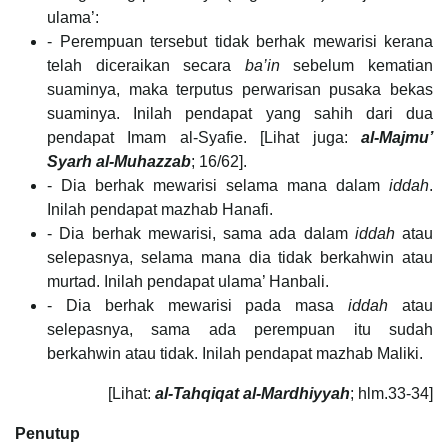
ulama’:
- Perempuan tersebut tidak berhak mewarisi kerana
telah diceraikan secara
ba’in
sebelum kematian
suaminya, maka terputus perwarisan pusaka bekas
suaminya. Inilah pendapat yang sahih dari dua
pendapat Imam al-Syafie. [Lihat juga:
al-Majmu’
Syarh al-Muhazzab
; 16/62].
- Dia berhak mewarisi selama mana dalam
iddah
.
Inilah pendapat mazhab Hanafi.
- Dia berhak mewarisi, sama ada dalam
iddah
atau
selepasnya, selama mana dia tidak berkahwin atau
murtad. Inilah pendapat ulama’ Hanbali.
- Dia berhak mewarisi pada masa
iddah
atau
selepasnya, sama ada perempuan itu sudah
berkahwin atau tidak. Inilah pendapat mazhab Maliki.
[Lihat:
al-Tahqiqat al-Mardhiyyah
; hlm.33-34]
Penutup