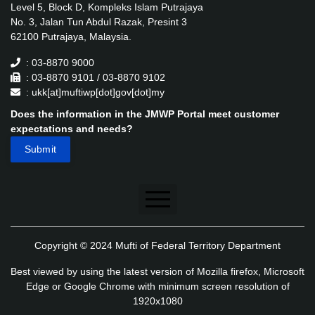
Level 5, Block D, Kompleks Islam Putrajaya
No. 3, Jalan Tun Abdul Razak, Presint 3
62100 Putrajaya, Malaysia.
: 03-8870 9000
: 03-8870 9101 / 03-8870 9102
: ukk[at]muftiwp[dot]gov[dot]my
Does the information in the JMWP Portal meet customer
expectations and needs?
Disclaimer
Copyright © 2024 Mufti of Federal Territory Department
Security Policy
Best viewed by using the latest version of Mozilla firefox, Microsoft
Privacy Policy
Edge or Google Chrome with minimum screen resolution of
1920x1080
Application's Privacy Policy