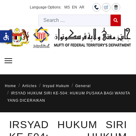
Language Options:
MS
EN
AR
Searc
Type 2 or more 
accessible
Home
Articles
Irsyad Hukum
General
IRSYAD HUKUM SIRI KE-504: HUKUM PUSAKA BAGI WANITA
YANG DICERAIKAN
IRSYAD HUKUM SIRI