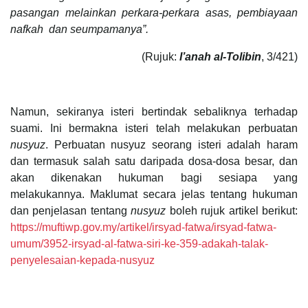
pasangan melainkan perkara-perkara asas, pembiayaan
nafkah dan seumpamanya”.
(Rujuk:
I’anah al-Tolibin
, 3/421)
Namun, sekiranya isteri bertindak sebaliknya terhadap
suami. Ini bermakna isteri telah melakukan perbuatan
nusyuz
. Perbuatan nusyuz seorang isteri adalah haram
dan termasuk salah satu daripada dosa-dosa besar, dan
akan dikenakan hukuman bagi sesiapa yang
melakukannya. Maklumat secara jelas tentang hukuman
dan penjelasan tentang
nusyuz
boleh rujuk artikel berikut:
https://muftiwp.gov.my/artikel/irsyad-fatwa/irsyad-fatwa-
umum/3952-irsyad-al-fatwa-siri-ke-359-adakah-talak-
penyelesaian-kepada-nusyuz