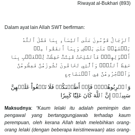
Riwayat al-Bukhari (893)
Dalam ayat lain Allah SWT berfirman:
ٱلرِّجَالُ قَوَّٰمُونَ عَلَى ٱلنِّسَآءِ بِمَا فَضَّلَ ٱللَّهُ
بَعۡضَهُمۡ عَلَىٰ بَعۡضٖ وَبِمَآ أَنفَقُواْ مِنۡ
أَمۡوَٰلِهِمۡۚ فَٱلصَّٰلِحَٰتُ قَٰنِتَٰتٌ حَٰفِظَٰتٞ لِّلۡغَيۡبِ بِمَا
حَفِظَ ٱللَّهُۚ وَٱلَّٰتِي تَخَافُونَ نُشُوزَهُنَّ فَعِظُوهُنَّ
وَٱهۡجُرُوهُنَّ فِي ٱلۡمَضَاجِعِ
وَٱضۡرِبُوهُنَّۖ فَإِنۡ أَطَعۡنَكُمۡ فَلَا تَبۡغُواْ عَلَيۡهِنَّ
سَبِيلًاۗ إِنَّ ٱللَّهَ كَانَ عَلِيّٗا كَبِيرٗا
Maksudnya
:
“Kaum lelaki itu adalah pemimpin dan
pengawal yang bertanggungjawab terhadap kaum
perempuan, oleh kerana Allah telah melebihkan orang-
orang lelaki (dengan beberapa keistimewaan) atas orang-