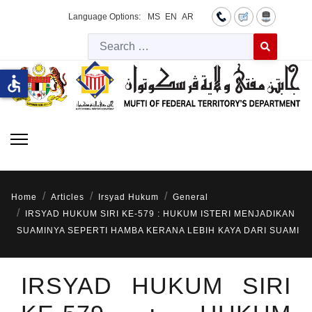
Language Options:
MS
EN
AR
Searc
Type 2 or more 
accessible
Home
Articles
Irsyad Hukum
General
IRSYAD HUKUM SIRI KE-579 : HUKUM ISTERI MENJADIKAN
SUAMINYA SEPERTI HAMBA KERANA LEBIH KAYA DARI SUAMI
IRSYAD HUKUM SIRI