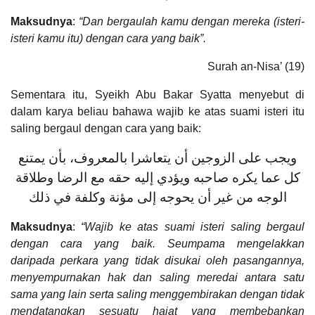
Maksudnya
:
“Dan bergaulah kamu dengan mereka (isteri-
isteri kamu itu) dengan cara yang baik”.
Surah an-Nisa’ (19)
Sementara itu, Syeikh Abu Bakar Syatta menyebut di
dalam karya beliau bahawa wajib ke atas suami isteri itu
saling bergaul dengan cara yang baik:
‌ويجب ‌على ‌الزوجين أن يتعاشرا بالمعروف، بأن يمتنع
كل عما يكره صاحبه ويؤدي إليه حقه مع الرضا وطلاقة
الوجه من غير أن يحوجه إلى مؤنة وكلفة في ذلك
Maksudnya
:
“Wajib ke atas suami isteri saling bergaul
dengan cara yang baik. Seumpama mengelakkan
daripada perkara yang tidak disukai oleh pasangannya,
menyempurnakan hak dan saling meredai antara satu
sama yang lain serta saling menggembirakan dengan tidak
mendatangkan sesuatu hajat yang membebankan