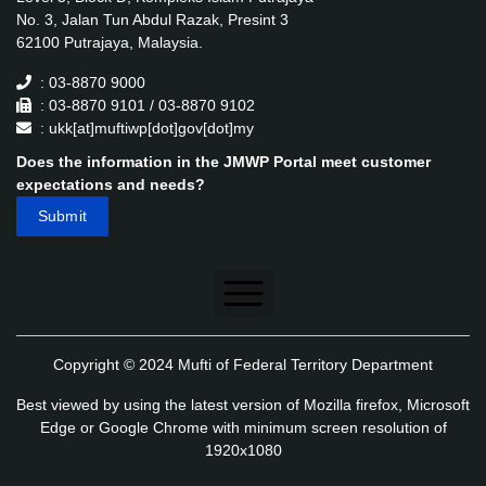
No. 3, Jalan Tun Abdul Razak, Presint 3
62100 Putrajaya, Malaysia.
: 03-8870 9000
: 03-8870 9101 / 03-8870 9102
: ukk[at]muftiwp[dot]gov[dot]my
Does the information in the JMWP Portal meet customer
expectations and needs?
Disclaimer
Copyright © 2024 Mufti of Federal Territory Department
Security Policy
Best viewed by using the latest version of Mozilla firefox, Microsoft
Privacy Policy
Edge or Google Chrome with minimum screen resolution of
1920x1080
Application's Privacy Policy