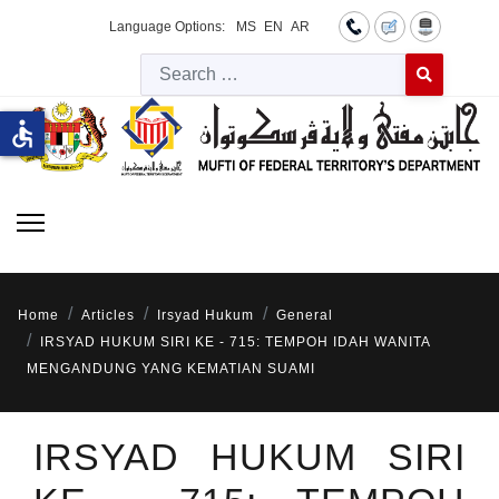
Language Options:
MS
EN
AR
Searc
Type 2 or more 
accessible
Home
Articles
Irsyad Hukum
General
IRSYAD HUKUM SIRI KE - 715: TEMPOH IDAH WANITA
MENGANDUNG YANG KEMATIAN SUAMI
IRSYAD HUKUM SIRI