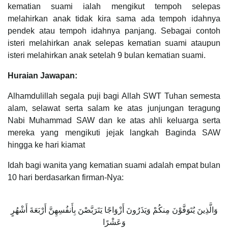
kematian suami ialah mengikut tempoh selepas
melahirkan anak tidak kira sama ada tempoh idahnya
pendek atau tempoh idahnya panjang. Sebagai contoh
isteri melahirkan anak selepas kematian suami ataupun
isteri melahirkan anak setelah 9 bulan kematian suami.
Huraian Jawapan:
Alhamdulillah segala puji bagi Allah SWT Tuhan semesta
alam, selawat serta salam ke atas junjungan teragung
Nabi Muhammad SAW dan ke atas ahli keluarga serta
mereka yang mengikuti jejak langkah Baginda SAW
hingga ke hari kiamat
Idah bagi wanita yang kematian suami adalah empat bulan
10 hari berdasarkan firman-Nya:
وَالَّذِينَ يُتَوَفَّوْنَ مِنكُمْ وَيَذَرُونَ أَزْوَاجًا يَتَرَبَّصْنَ بِأَنفُسِهِنَّ أَرْبَعَةَ أَشْهُرٍ
وَعَشْرًا