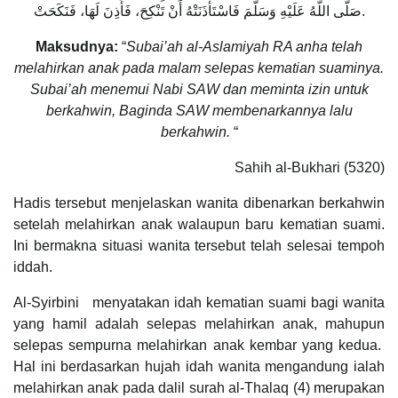
صَلَّى اللَّهُ عَلَيْهِ وَسَلَّمَ فَاسْتَأْذَنَتْهُ أَنْ تَنْكِحَ، فَأَذِنَ لَهَا، فَنَكَحَتْ.
Maksudnya:
“
Subai’ah al-Aslamiyah RA anha telah
melahirkan anak pada malam selepas kematian suaminya.
Subai’ah menemui Nabi SAW dan meminta izin untuk
berkahwin, Baginda SAW membenarkannya lalu
berkahwin.
“
Sahih al-Bukhari (5320)
Hadis tersebut menjelaskan wanita dibenarkan berkahwin
setelah melahirkan anak walaupun baru kematian suami.
Ini bermakna situasi wanita tersebut telah selesai tempoh
iddah.
Al-Syirbini menyatakan idah kematian suami bagi wanita
yang hamil adalah selepas melahirkan anak, mahupun
selepas sempurna melahirkan anak kembar yang kedua.
Hal ini berdasarkan hujah idah wanita mengandung ialah
melahirkan anak pada dalil surah al-Thalaq (4) merupakan