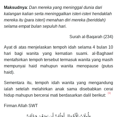
Maksudnya
:
Dan mereka yang meninggal dunia dari
kalangan kalian serta meninggalkan isteri-isteri hendaklah
mereka itu (para isteri) menahan diri mereka (beriddah)
selama empat bulan sepuluh hari.
Surah al-Baqarah (234)
Ayat di atas menjelaskan tempoh idah selama 4 bulan 10
hari bagi wanita yang kematian suami. al-Baghawī
mentafsirkan tempoh tersebut termasuk wanita yang masih
mempunyai haid mahupun wanita menopause (putus
haid).
Sementara itu, tempoh idah wanita yang mengandung
ialah setelah melahirkan anak sama disebabkan cerai
[1]
hidup mahupun bercerai mati berdasarkan dalil berikut:
Firman Allah SWT
وَأُولَاتُ الْأَحْمَالِ أَجَلُهُنَّ أَن يَضَعْنَ حَمْلَهُنَّ