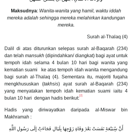
Maksudnya
:
Wanita-wanita yang hamil, waktu iddah
mereka adalah sehingga mereka melahirkan kandungan
mereka.
Surah al-Thalaq (4)
Dalil di atas diturunkan selepas surah al-Baqarah (234)
dan telah
mansukh
(dipindahkan/ diangkat) bagi ayat untuk
tempoh idah selama 4 bulan 10 hari bagi wanita yang
kematian suami ke atas tempoh idah wanita mengandung
bagi surah al-Thalaq (4). Sementara itu, majoriti fuqaha
mengkhususkan (
takhsis
) ayat surah al-Baqarah (234)
yang menyatakan tempoh idah kematian suami iaitu 4
[2]
bulan 10 hari dengan hadis berikut:
Hadis yang diriwayatkan daripada al-Miswar bin
Makhramah :
أَنَّ سُبَيْعَةَ نَفَسَتْ بَعْدَ وَفَاةِ زَوْجِهَا بِلَيَالٍ فَجَاءَتْ إِلَى رَسُولِ اللَّهِ