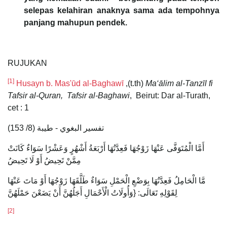
selepas kelahiran anaknya sama ada tempohnya
panjang mahupun pendek.
RUJUKAN
[1]
Husayn b. Mas'ūd al-Baghaw
ī
,(t.th)
Ma‘ālim al-Tanzīl fi
Tafsir al-Quran, Tafsir al-Baghawi
, Beirut: Dar al-Turath,
cet : 1
تفسير البغوي - طيبة (8/ 153)
أَمَّا الْمُتَوَفَّى عَنْهَا زَوْجُهَا فَعِدَّتُهَا أَرْبَعَةُ أَشْهُرٍ وَعَشْرًا سَوَاءٌ كَانَتْ
مِمَّنْ تَحِيضُ أَوْ لَا تَحِيضُ
مَّا الْحَامِلُ فَعِدَّتُهَا بِوَضْعِ الْحَمْلِ سَوَاءٌ طَلَّقَهَا زَوْجُهَا أَوْ مَاتَ عَنْهَا
لِقَوْلِهِ تَعَالَى: {وَأُولَاتُ الْأَحْمَالِ أَجَلُهُنَّ أَنْ يَضَعْنَ حَمْلَهُنَّ
[2]