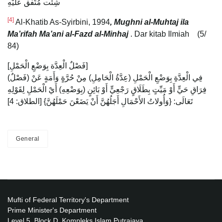
شِئْت مُتَّفق عَلَيْهِ
[4]
Al-Khatib As-Syirbini, 1994
, Mughni al-Muhtaj ila
Ma’rifah Ma’ani al-Fazd al-Minhaj
. Dar kitab Ilmiah (5/
84)
[فَصْلٌ الْعِدَّة بِوَضْعِ الْحَمْلِ]
(فَصْلٌ) فِي الْعِدَّةِ بِوَضْعِ الْحَمْلِ (عِدَّةُ الْحَامِلِ) مِنْ حُرَّةٍ وَأَمَةٍ عَنْ
فِرَاقِ حَيٍّ أَوْ مَيِّتٍ بِطَلَاقٍ رَجْعِيٍّ أَوْ بَائِنٍ (بِوَضْعِهِ) أَيْ الْحَمْلِ لِقَوْلِهِ
تَعَالَى: {وَأُولاتُ الأَحْمَالِ أَجَلُهُنَّ أَنْ يَضَعْنَ حَمْلَهُنَّ} [الطلاق: 4]
General
Mufti of Federal Territory's Department
Prime Minister's Department
Level 5, Block D, Kompleks Islam Putrajaya