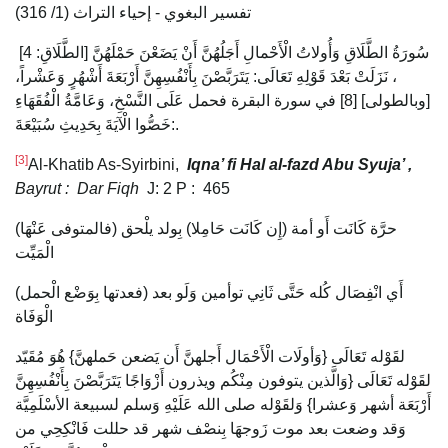
تفسير البغوي - إحياء التراث (1/ 316)
سُورَةُ الطَّلَاقِ وَأُولاتُ الْأَحْمالِ أَجَلُهُنَّ أَنْ يَضَعْنَ حَمْلَهُنَّ [الطَّلَاقِ: 4]
، نَزَلَتْ بَعْدَ قَوْلِهِ تَعَالَى: يَتَرَبَّصْنَ بِأَنْفُسِهِنَّ أَرْبَعَةَ أَشْهُرٍ وَعَشْراً،
[وبالطولى] [8] في سورة البقرة فحمل عَلَى النَّسْخِ، وَعَامَّةُ الْفُقَهَاءِ
خَصُّوا الْآيَةَ بِحَدِيثِ سُبَيْعَةَ:.
[3]
Al-Khatib As-Syirbini,
Iqna’ fi Hal al-fazd Abu Syuja’ ,
Bayrut : Dar Fiqh
J: 2 P : 465
(فالمتوفى عَنْهَا) حرَّة كَانَت أَو أمة (إِن كَانَت حَامِلا) بِولد يلْحق
الْمَيِّت
(فعدتها بِوَضْع الْحمل) أَي انْفِصَال كُله حَتَّى ثَانِي توأمين وَلَو بعد
الْوَفَاة
لقَوْله تَعَالَى {وَأولَات الْأَحْمَال أَجلهنَّ أَن يَضعن حَملهنَّ} هُوَ مُقَيّد
لقَوْله تَعَالَى {وَالَّذين يتوفون مِنْكُم ويذرون أَزْوَاجًا يَتَرَبَّصْنَ بِأَنْفُسِهِنَّ
أَرْبَعَة أشهر وَعشرا} وَلقَوْله صلى الله عَلَيْهِ وَسلم لسبيعة الأسْلَمِيَّة
وَقد وضعت بعد موت زَوجهَا بِنصْف شهر قد حللت فَانْكِحِي من