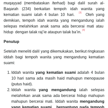
muqayyad (membataskan /terhad) bagi dalil surah al-
Baqarah (234) berkaitan tempoh idah wanita yang
[3]
kematian suami ialah 4 bulan 10 hari.
Oleh yang
demikian, tempoh idah wanita yang mengandung ialah
selepas melahirkan anak sama ada bercerai mati atau
[4]
hidup dengan talak raj’ie ataupun talak ba’in.
Penutup
Setelah meneliti dalil yang dikemukakan, berikut ringkasan
iddah bagi tempoh wanita yang mengandung kematian
suami:
Iddah wanita
yang kematian suami
adalah 4 bulan
10 hari sama ada masih haid mahupun menopause
(putus haid).
Iddah wanita
yang mengandung
ialah selepas
melahirkan anak sama ada bercerai hidup mahupun
mahupun bercerai mati. Iddah wanita
mengandung
yang kematian suami bergantung pada tempoh