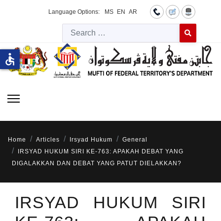
Language Options:
MS
EN
AR
Searc
Type 2 or more 
accessible
Home
Articles
Irsyad Hukum
General
IRSYAD HUKUM SIRI KE-763: APAKAH DEBAT YANG
DIGALAKKAN DAN DEBAT YANG PATUT DIELAKKAN?
IRSYAD HUKUM SIRI