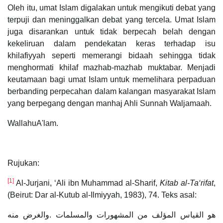
Oleh itu, umat Islam digalakan untuk mengikuti debat yang
terpuji dan meninggalkan debat yang tercela. Umat Islam
juga disarankan untuk tidak berpecah belah dengan
kekeliruan dalam pendekatan keras terhadap isu
khilafiyyah seperti memerangi bidaah sehingga tidak
menghormati khilaf mazhab-mazhab muktabar. Menjadi
keutamaan bagi umat Islam untuk memelihara perpaduan
berbanding perpecahan dalam kalangan masyarakat Islam
yang berpegang dengan manhaj Ahli Sunnah Waljamaah.
WallahuA'lam.
Rujukan:
[1]
Al-Jurjani, ‘Ali ibn Muhammad al-Sharif,
Kitab al-Ta‘rifat
,
(Beirut: Dar al-Kutub al-Ilmiyyah, 1983), 74. Teks asal:
هو القياس المؤلف من المشهورات والمسلمات .والغرض منه