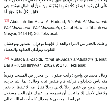
عَلَى أَنْ يَعُودَ فَيَنْصُرَ كَلَامَهُ بِمَا يُمْكِنُهُ مِنْ حَقٍّ أَوْ بَاطِلٍ وَيَقْدَحَ فِي
قَائِلِهِ بِكُلِّ مَا يُتَصَوَّرُ لَهُ
[13]
Abdullah Ibn Alawi Al-Haddad,
Risalah Al-Muawanah
Wal Muzaharah Wal Muzakirah
, (Dar al-Hawi Li Tibaah wa
Nasyar, 1414 H), 36. Teks asal:
وعليك بالحذر من المراء والجدال فإنهما يوغران الصدور ويوحشان
القلوب ويولِّدان العداوة والبغضاء
[14]
Murtaḍa al-Zabīdī,
Ittiḥāf al-Sādah al-Muttaqīn
(Beirut:
Dar al-Kutub Ilmiyyah, 2002), 9: 173. Teks asal:
وقال محمد بن واسع : رأيت صفوان ابن محرز في المسجد وقريباً
منه ناس يتجادلون فرأيته قام فنفض ثيابه وقال : إنما أنتم حرب،
وسمع الربيع بن خثيم رجلاً يلاحي رجلاً فقال مه! لا تلفظ إلا بخير
ولا تقل لأخيك إلا ما تحب أن تسمعه من غيرك فإن العبد مسؤول
عن لفظه محصي عليه ذلك كله أحصاه الله تعالى