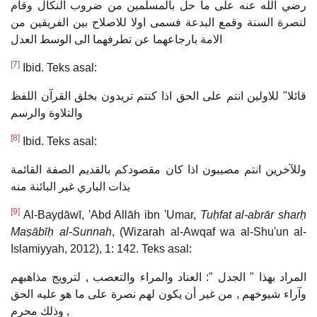
رضي الله عنه على ما حل بالمسلمين من ضروب النكال وقام
لنصرة السنة وقمع البدعة فسمى اولا للاصلاح بين الفريقين من
الامة بارجاعهما عن تطرفهما الى الوسط العدل
[7]
Ibid. Teks asal:
قائلا" للاولين انتم على الحق اذا كنتم تريدون بخلق القرآن اللفظ
والتلاوة والرسم
[8]
Ibid. Teks asal:
وللآخرين انتم مصيبون اذا كان مقصودكم بالقديم الصفة القائمة
بذات الباري غير البائنة منه
[9]
Al-Bayḍāwī, 'Abd Allāh ibn 'Umar,
Tuḥfat al-abrār sharḥ
Maṣābīḥ al-Sunnah
, (Wizarah al-Awqaf wa al-Shu'un al-
Islamiyyah, 2012), 1: 142. Teks asal:
المراد بهذا " الجدل ": العناد والمراء والتعصب , لترويج مذاهبهم
وآراء شيوخهم , من غير أن يكون لهم نصرة على ما هو عليه الحق
, وذلك محرم