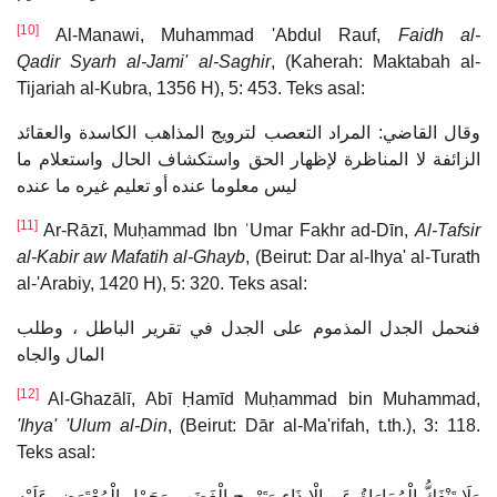
[10]
Al-Manawi, Muhammad 'Abdul Rauf,
Faidh al-
Qadir Syarh al-Jami' al-Saghir
, (Kaherah: Maktabah al-
Tijariah al-Kubra, 1356 H), 5: 453. Teks asal:
وقال القاضي: المراد التعصب لترويج المذاهب الكاسدة والعقائد
الزائفة لا المناظرة لإظهار الحق واستكشاف الحال واستعلام ما
ليس معلوما عنده أو تعليم غيره ما عنده
[11]
Ar-Rāzī, Muḥammad Ibn ʿUmar Fakhr ad-Dīn,
Al-Tafsir
al-Kabir aw Mafatih al-Ghayb
, (Beirut: Dar al-Ihya' al-Turath
al-'Arabiy, 1420 H), 5: 320. Teks asal:
فنحمل الجدل المذموم على الجدل في تقرير الباطل ، وطلب
المال والجاه
[12]
Al-Ghazālī, Abī Ḥamīd Muḥammad bin Muhammad,
'Ihya' 'Ulum al-Din
, (Beirut: Dār al-Ma'rifah, t.th.), 3: 118.
Teks asal:
وَلَا تَنْفَكُّ الْمُمَارَاةُ عَنِ الْإِيذَاءِ وَتَهْيِيجِ الْغَضَبِ وَحَمْلِ الْمُعْتَرَضِ عَلَيْهِ