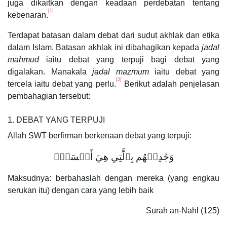
juga dikaitkan dengan keadaan perdebatan tentang
[1]
kebenaran.
Terdapat batasan dalam debat dari sudut akhlak dan etika
dalam Islam. Batasan akhlak ini dibahagikan kepada
jadal
mahmud
iaitu debat yang terpuji bagi debat yang
digalakan. Manakala
jadal mazmum
iaitu debat yang
[2]
tercela iaitu debat yang perlu.
Berikut adalah penjelasan
pembahagian tersebut:
1. DEBAT YANG TERPUJI
Allah SWT berfirman berkenaan debat yang terpuji:
وَجَٰدِلۡهُم بِٱلَّتِي هِيَ أَحۡسَنُۚ
Maksudnya: berbahaslah dengan mereka (yang engkau
serukan itu) dengan cara yang lebih baik
Surah an-Nahl (125)