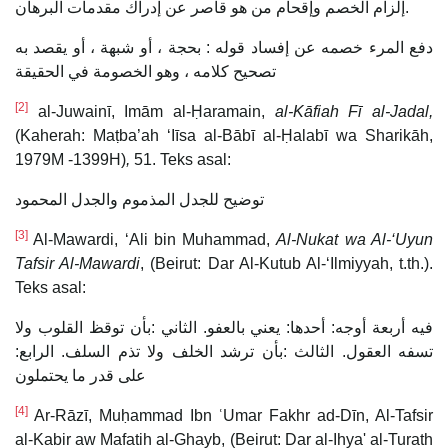
إلزام الخصم وإقحام من هو قاصر عن إدراك مقدمات البرهان.
دفع المرء خصمه عن إفساد قوله : بحجة ، أو شبهة ، أو يقصد به
تصحيح كلامه ، وهو الخصومة في الحقيقة
[2]
al-Juwainī, Imām al-Ḥaramain,
al-Kāfiah Fī al-Jadal,
(Kaherah: Maṭba’ah ‘Iīsa al-Bābī al-Ḥalabī wa Sharikāh,
1979M -1399H)
,
51. Teks asal:
توضيح للجدل المذموم والجدل المحمود
[3]
Al-Mawardi, ‘Ali bin Muhammad,
Al-Nukat wa Al-‘Uyun
Tafsir Al-Mawardi
, (Beirut: Dar Al-Kutub Al-‘Ilmiyyah, t.th.).
Teks asal:
فيه أربعة أوجه: أحدها: يعني بالعفو. الثاني :بأن توقظ القلوب ولا
تسفه العقول. الثالث :بأن ترشد الخلف ولا تذم السلف. الرابع:
على قدر ما يحتملون
[4]
Ar-Rāzī, Muḥammad Ibn ʿUmar Fakhr ad-Dīn, Al-Tafsir
al-Kabir aw Mafatih al-Ghayb, (Beirut: Dar al-Ihya' al-Turath