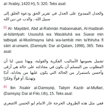
al-'Arabiy, 1420 H), 5: 320. Teks asal:
والجدل الممدوح على الجدل في تقرير الحق ودعوة الخلق إلى
سبيل الله ، والذب عن دين الله
[5]
Al- Maydānī, Abd al-Raḥmān Ḥabannakah, Al-Ḥaḍārah
al-Islāmīyah: Ususuhā wa Wasāiluhā wa Suwar min
tatbiqati al-Muslimayna lahā wa-lamḥāt min ta'thīruha fī
sāiri al-umami, (Damsyik: Dar al-Qalam, 1998), 365. Teks
asal:
تشمل بعمومها الأساليب الفكرية والقولية، وبهذا يتبين لنا أن
المطلوب من المسلم أن يكون في مجادلته على حالة هي أرقى
وأحسن باستمرار من الحالة التي يكون عليها من يجادله، أدبًا
وتهذيبًا، أو قولًا وفكرًا
[6]
Ibn 'Asakir al-Damsyiqi,
Tabyin Kazib al-Muftari
,
(Damsyiq: Dar al-Fikr, t.th), 15. Teks asal:
ففي مثل هذه الظروف الحرجة غار الامام ابو الحسن الاشعري