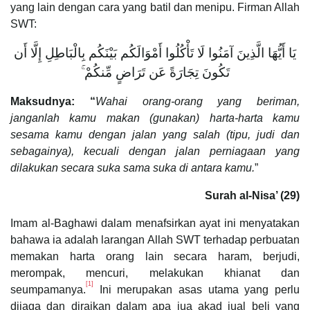
yang lain dengan cara yang batil dan menipu. Firman Allah
SWT:
يَا أَيُّهَا الَّذِينَ آمَنُوا لَا تَأْكُلُوا أَمْوَالَكُم بَيْنَكُم بِالْبَاطِلِ إِلَّا أَن
تَكُونَ تِجَارَةً عَن تَرَاضٍ مِّنكُمْ ۚ
Maksudnya: “
Wahai orang-orang yang beriman,
janganlah kamu makan (gunakan) harta-harta kamu
sesama kamu dengan jalan yang salah (tipu, judi dan
sebagainya), kecuali dengan jalan perniagaan yang
dilakukan secara suka sama suka di antara kamu.
”
Surah al-Nisa’ (29)
Imam al-Baghawi dalam menafsirkan ayat ini menyatakan
bahawa ia adalah larangan Allah SWT terhadap perbuatan
memakan harta orang lain secara haram, berjudi,
merompak, mencuri, melakukan khianat dan
[1]
seumpamanya.
Ini merupakan asas utama yang perlu
dijaga dan diraikan dalam apa jua akad jual beli yang