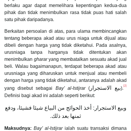
berlaku agar dapat memelihara kepentingan kedua-dua
pihak dan tidak menimbulkan rasa tidak puas hati salah
satu pihak daripadanya.
Berkaitan persoalan di atas, para ulama membincangkan
tentang beberapa akad atau urus niaga untuk dijual atau
dibeli dengan harga yang tidak diketahui. Pada asalnya,
urusniaga tanpa harganya tidak ditentukan akan
menimbulkan
gharar
yang membatalkan sesuatu akad jual
beli. Walau bagaimanapun, terdapat beberapa akad atau
urusniaga yang diharuskan untuk menjual atau membeli
dengan harga yang tidak diketahui, antaranya adalah akad
[2]
بيع الاستجرار
yang disebut sebagai
Bay’ al-Istijrar
(
).
Definisi bagi akad ini adalah seperti berikut:
وبيع الاستجرار: أخذ الحوائج من البياع شيئا فشيئا، ودفع
ثمنها بعد ذلك.
Maksudnya:
Bay’ al-Istijrar
ialah suatu transaksi dimana