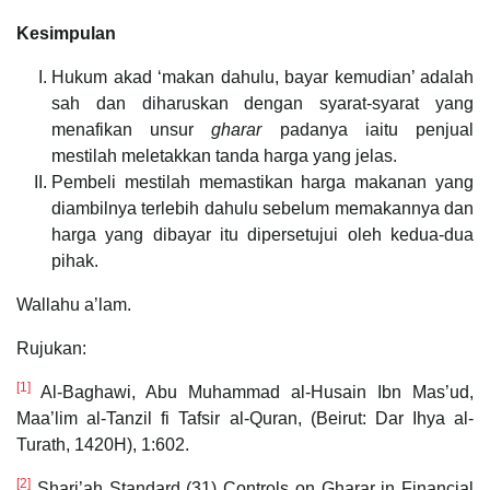
Kesimpulan
Hukum akad ‘makan dahulu, bayar kemudian’ adalah
sah dan diharuskan dengan syarat-syarat yang
menafikan unsur
gharar
padanya iaitu penjual
mestilah meletakkan tanda harga yang jelas.
Pembeli mestilah memastikan harga makanan yang
diambilnya terlebih dahulu sebelum memakannya dan
harga yang dibayar itu dipersetujui oleh kedua-dua
pihak.
Wallahu a’lam.
Rujukan:
[1]
Al-Baghawi, Abu Muhammad al-Husain Ibn Mas’ud,
Maa’lim al-Tanzil fi Tafsir al-Quran, (Beirut: Dar Ihya al-
Turath, 1420H), 1:602.
[2]
Shari’ah Standard (31) Controls on Gharar in Financial