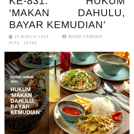
KE-831: HUKUM
‘MAKAN DAHULU,
BAYAR KEMUDIAN’
MUHD FARHAN
13 MARCH 2024
HITS: 14749