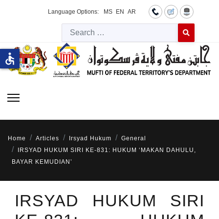
Language Options:
MS
EN
AR
Searc
Type 2 or more 
accessible
Home
Articles
Irsyad Hukum
General
IRSYAD HUKUM SIRI KE-831: HUKUM ‘MAKAN DAHULU,
BAYAR KEMUDIAN’
IRSYAD HUKUM SIRI