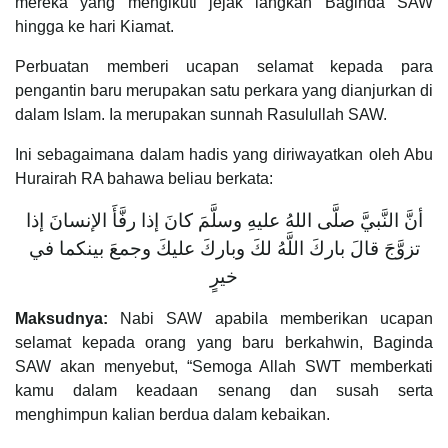
mereka yang mengikuti jejak langkah Baginda SAW
hingga ke hari Kiamat.
Perbuatan memberi ucapan selamat kepada para
pengantin baru merupakan satu perkara yang dianjurkan di
dalam Islam. Ia merupakan sunnah Rasulullah SAW.
Ini sebagaimana dalam hadis yang diriwayatkan oleh Abu
Hurairah RA bahawa beliau berkata:
أنَّ النَّبيَّ صلَّى اللهُ عليهِ وسلَّمَ كانَ إذا رفَّأَ الإنسانَ إذا
تزوَّجَ قالَ باركَ اللَّهُ لكَ وباركَ عليكَ وجمعَ بينكما في
خيرٍ
Maksudnya:
Nabi SAW apabila memberikan ucapan
selamat kepada orang yang baru berkahwin, Baginda
SAW akan menyebut, “Semoga Allah SWT memberkati
kamu dalam keadaan senang dan susah serta
menghimpun kalian berdua dalam kebaikan.