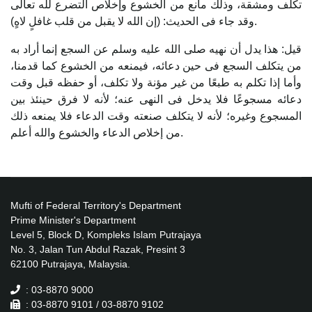
تكلف ومشقة، وذلك مانع من الخشوع وإخلاص التضرع لله تعالى
وقد جاء فى الحديث: (إن الله لا يقبل من قلب غافلٍ لاهٍ).
قيل: هذا يدل أن نهيه صلى الله عليه وسلم عن السجع إنما أراد به
من يتكلف السجع فى حين دعائه، فيمنعه من الخشوع كما قدمنا،
وأما إذا تكلم به طبعًا من غير مؤنة ولا تكلف، أو حفظه قبل وقت
دعائه مسجوعًا فلا يدخل فى النهى عنه؛ لأنه لا فرق حينئذ بين
المسجوع وغيره؛ لأنه لا يتكلف صنعته وقت الدعاء فلا يمنعه ذلك
من إخلاص الدعاء والخشوع والله أعلم.
Mufti of Federal Territory's Department
Prime Minister's Department
Level 5, Block D, Kompleks Islam Putrajaya
No. 3, Jalan Tun Abdul Razak, Presint 3
62100 Putrajaya, Malaysia.
: 03-8870 9000
: 03-8870 9101 / 03-8870 9102