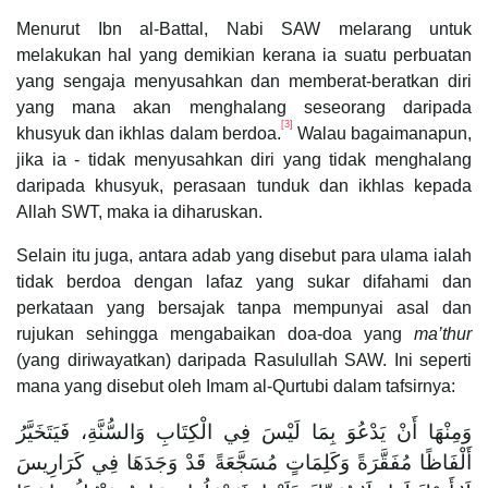
Menurut Ibn al-Battal, Nabi SAW melarang untuk
melakukan hal yang demikian kerana ia suatu perbuatan
yang sengaja menyusahkan dan memberat-beratkan diri
yang mana akan menghalang seseorang daripada
[3]
khusyuk dan ikhlas dalam berdoa.
Walau bagaimanapun,
jika ia - tidak menyusahkan diri yang tidak menghalang
daripada khusyuk, perasaan tunduk dan ikhlas kepada
Allah SWT, maka ia diharuskan.
Selain itu juga, antara adab yang disebut para ulama ialah
tidak berdoa dengan lafaz yang sukar difahami dan
perkataan yang bersajak tanpa mempunyai asal dan
rujukan sehingga mengabaikan doa-doa yang
ma’thur
(yang diriwayatkan) daripada Rasulullah SAW. Ini seperti
mana yang disebut oleh Imam al-Qurtubi dalam tafsirnya:
وَمِنْهَا أَنْ يَدْعُوَ بِمَا لَيْسَ فِي الْكِتَابِ وَالسُّنَّةِ، فَيَتَخَيَّرُ
أَلْفَاظًا مُفَقَّرَةً ‌وَكَلِمَاتٍ ‌مُسَجَّعَةً قَدْ وَجَدَهَا فِي كَرَارِيسَ