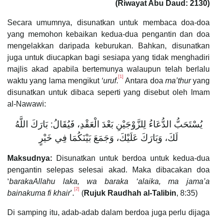
(Riwayat Abu Daud: 2130)
Secara umumnya, disunatkan untuk membaca doa-doa
yang memohon kebaikan kedua-dua pengantin dan doa
mengelakkan daripada keburukan. Bahkan, disunatkan
juga untuk diucapkan bagi sesiapa yang tidak menghadiri
majlis akad apabila bertemunya walaupun telah berlalu
[1]
waktu yang lama mengikut
‘uruf
.
Antara doa
ma’thur
yang
disunatkan untuk dibaca seperti yang disebut oleh Imam
al-Nawawi:
يُسْتَحَبُّ الدُّعَاءُ لِلزَّوْجَيْنِ بَعْدَ الْعَقْدِ، فَيُقَالُ: ‌بَارَكَ ‌اللَّهُ
‌لَكَ، وَبَارَكَ عَلَيْكَ، ‌وَجَمَعَ ‌بَيْنَكُمَا فِي خَيْرٍ
Maksudnya:
Disunatkan untuk berdoa untuk kedua-dua
pengantin selepas selesai akad. Maka dibacakan doa
‘
barakaAllahu laka, wa baraka ‘alaika, ma jama’a
[2]
bainakuma fi khair
’.
(
Rujuk Raudhah al-Talibin
, 8:35)
Di samping itu, adab-adab dalam berdoa juga perlu dijaga