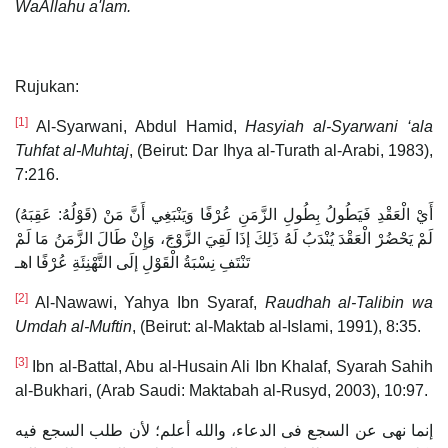
WaAllahu a'lam.
Rujukan:
[1]
Al-Syarwani, Abdul Hamid,
Hasyiah al-Syarwani ‘ala
Tuhfat al-Muhtaj
, (Beirut: Dar Ihya al-Turath al-Arabi, 1983),
7:216.
(قَوْلُهُ: عَقِبَهُ) أَيْ الْعَقْدِ فَيَطُولُ بِطُولِ الزَّمَنِ عُرْفًا وَيَنْبَغِي أَنَّ مَنْ
لَمْ يَحْضُرْ الْعَقْدَ يُنْدَبُ لَهُ ذَلِكَ إذَا لَقِيَ الزَّوْجَ، وَإِنْ طَالَ الزَّمَنُ مَا لَمْ
تَنْتَفِ نِسْبَةُ الْقَوْلِ إلَى التَّهْنِئَةِ عُرْفًا اهـ
[2]
Al-Nawawi, Yahya Ibn Syaraf,
Raudhah al-Talibin wa
Umdah al-Muftin
, (Beirut: al-Maktab al-Islami, 1991), 8:35.
[3]
Ibn al-Battal, Abu al-Husain Ali Ibn Khalaf, Syarah Sahih
al-Bukhari, (Arab Saudi: Maktabah al-Rusyd, 2003), 10:97.
إنما نهى عن السجع فى الدعاء، والله أعلم؛ لأن طلب السجع فيه