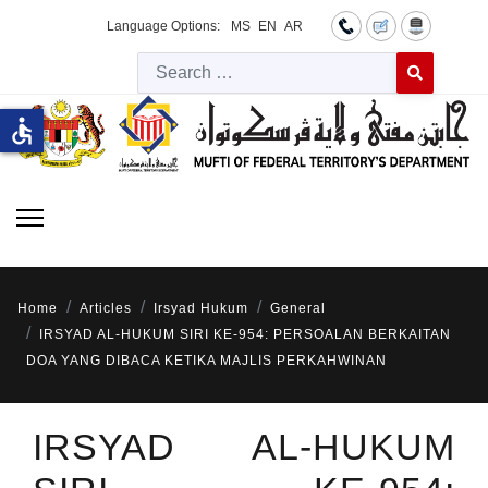
Language Options:
MS
EN
AR
Searc
Type 2 or more 
accessible
Home
Articles
Irsyad Hukum
General
IRSYAD AL-HUKUM SIRI KE-954: PERSOALAN BERKAITAN
DOA YANG DIBACA KETIKA MAJLIS PERKAHWINAN
IRSYAD AL-HUKUM