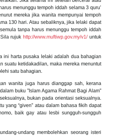
ikan. Jika selama ini setelah bercerai atau
 harus menunggu tempoh iddah selama 3 quru’
Menurut mereka jika wanita mempunyai tempoh
 130 hari. Atau sebaliknya, jika lelaki dapat
n semula tanpa harus menunggu tempoh iddah
Sila rujuk
http://www.muftiwp.gov.my/v1/
untuk
 ini harta pusaka lelaki adalah dua bahagian
n suatu ketidakadilan, maka mereka menuntut
ehi satu bahagian.
ngan wanita juga harus dianggap sah, kerana
a dalam buku ”Islam Agama Rahmat Bagi Alam”
u seksualnya, bukan pada orientasi seksualnya.
u yang “given” atau dalam bahasa fikih dapat
u homo, baik gay atau lesbi sungguh-sungguh
undang-undang membolehkan seorang isteri