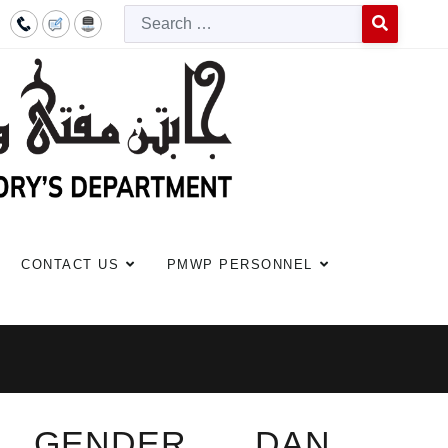
Searc
Type 2 or more c
CONTACT US
PMWP PERSONNEL
N GENDER DAN