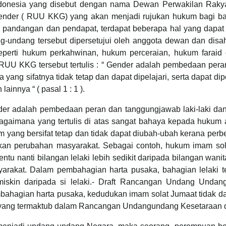
Indonesia yang disebut dengan nama Dewan Perwakilan Rak
nder ( RUU KKG) yang akan menjadi rujukan hukum bagi b
 pandangan dan pendapat, terdapat beberapa hal yang dapat
ng-undang tersebut dipersetujui oleh anggota dewan dan dis
seperti hukum perkahwinan, hukum perceraian, hukum farai
UU KKG tersebut tertulis : “ Gender adalah pembedaan pera
 yang sifatnya tidak tetap dan dapat dipelajari, serta dapat d
lainnya “ ( pasal 1 : 1 ).
ender adalah pembedaan peran dan tanggungjawab laki-laki d
sebagaimana yang tertulis di atas sangat bahaya kepada huku
ang bersifat tetap dan tidak dapat diubah-ubah kerana perbe
n perubahan masyarakat. Sebagai contoh, hukum imam solat
ntu nanti bilangan lelaki lebih sedikit daripada bilangan wan
rakat. Dalam pembahagian harta pusaka, bahagian lelaki t
miskin daripada si lelaki.- Draft Rancangan Undang Unda
mbahagian harta pusaka, kedudukan imam solat Jumaat tidak da
ang termaktub dalam Rancangan Undangundang Kesetaraan d