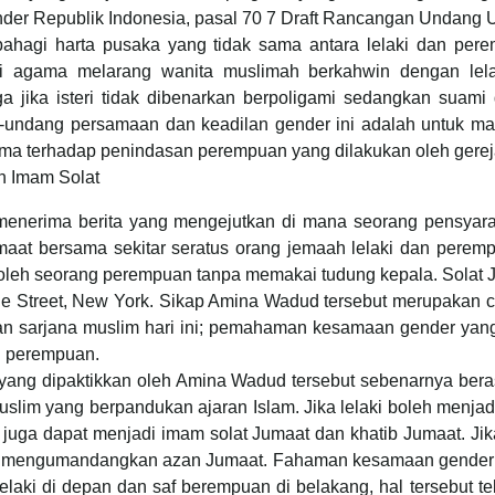
r Republik Indonesia, pasal 70 7 Draft Rancangan Undang
ahagi harta pusaka yang tidak sama antara lelaki dan per
usi agama melarang wanita muslimah berkahwin dengan lelak
a jika isteri tidak dibenarkan berpoligami sedangkan suami
undang persamaan dan keadilan gender ini adalah untuk mas
uma terhadap penindasan perempuan yang dilakukan oleh gerej
n Imam Solat
menerima berita yang mengejutkan di mana seorang pensyara
umaat bersama sekitar seratus orang jemaah lelaki dan pere
 oleh seorang perempuan tanpa memakai tudung kepala. Solat J
ne Street, New York. Sikap Amina Wadud tersebut merupakan
 dan sarjana muslim hari ini; pemahaman kesamaan gender y
n perempuan.
ang dipaktikkan oleh Amina Wadud tersebut sebenarnya berasa
im yang berpandukan ajaran Islam. Jika lelaki boleh menjad
uga dapat menjadi imam solat Jumaat dan khatib Jumaat. J
h mengumandangkan azan Jumaat. Fahaman kesamaan gender l
 lelaki di depan dan saf berempuan di belakang, hal tersebu