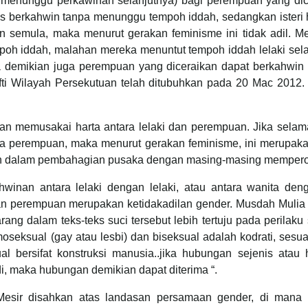
menunggu perkawinan selanjutnya) bagi perempuan yang dicera
us berkahwin tanpa menunggu tempoh iddah, sedangkan isteri
win semula, maka menurut gerakan feminisme ini tidak adil. 
oh iddah, malahan mereka menuntut tempoh iddah lelaki selama
a demikian juga perempuan yang diceraikan dapat berkahwi
fti Wilayah Persekutuan telah ditubuhkan pada 20 Mac 2012. 
n memusakai harta antara lelaki dan perempuan. Jika selama
ka perempuan, maka menurut gerakan feminisme, ini merupaka
an dalam pembahagian pusaka dengan masing-masing memperol
hwinan antara lelaki dengan lelaki, atau antara wanita de
dan perempuan merupakan ketidakadilan gender. Musdah Muli
ang dalam teks-teks suci tersebut lebih tertuju pada perilak
eksual (gay atau lesbi) dan biseksual adalah kodrati, sesuat
sual bersifat konstruksi manusia..jika hubungan sejenis ata
i, maka hubungan demikian dapat diterima “.
Mesir disahkan atas landasan persamaan gender, di mana 