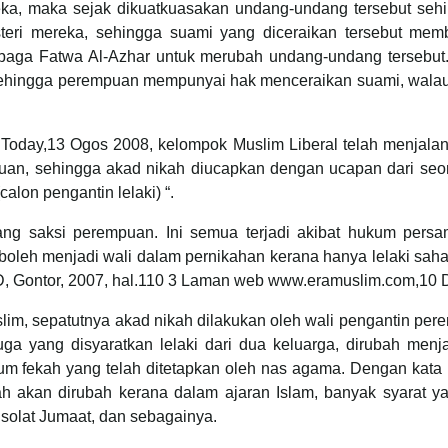
a, maka sejak dikuatkuasakan undang-undang tersebut sehi
-isteri mereka, sehingga suami yang diceraikan tersebut m
ga Fatwa Al-Azhar untuk merubah undang-undang tersebut. 
sehingga perempuan mempunyai hak menceraikan suami, wala
 Today,13 Ogos 2008, kelompok Muslim Liberal telah menjalan
an, sehingga akad nikah diucapkan dengan ucapan dari seo
alon pengantin lelaki) “.
ang saksi perempuan. Ini semua terjadi akibat hukum pers
 boleh menjadi wali dalam pernikahan kerana hanya lelaki sah
SID, Gontor, 2007, hal.110 3 Laman web www.eramuslim.com,10
m, sepatutnya akad nikah dilakukan oleh wali pengantin per
a yang disyaratkan lelaki dari dua keluarga, dirubah menj
 fekah yang telah ditetapkan oleh nas agama. Dengan kata la
akan dirubah kerana dalam ajaran Islam, banyak syarat yan
 solat Jumaat, dan sebagainya.