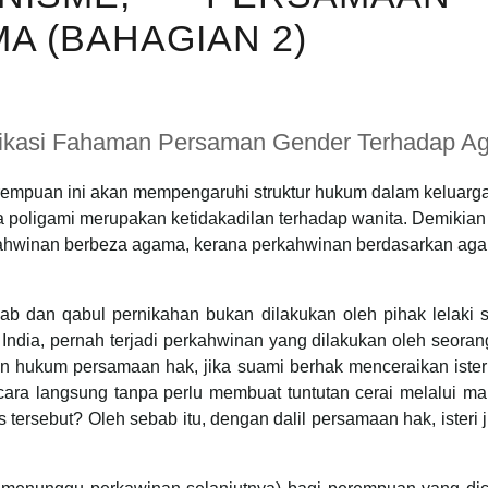
 (BAHAGIAN 2)
likasi Fahaman Persaman Gender Terhadap A
rempuan ini akan mempengaruhi struktur hukum dalam keluarga
a poligami merupakan ketidakadilan terhadap wanita. Demikia
kahwinan berbeza agama, kerana perkahwinan berdasarkan aga
ab dan qabul pernikahan bukan dilakukan oleh pihak lelaki sa
ndia, pernah terjadi perkahwinan yang dilakukan oleh seoran
an hukum persamaan hak, jika suami berhak menceraikan iste
cara langsung tanpa perlu membuat tuntutan cerai melalui m
es tersebut? Oleh sebab itu, dengan dalil persamaan hak, iste