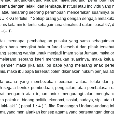
 menjadi undang-undang Negara, maka seorang perempuan ber
ama dengan lelaki, dan lembaga, institusi atau individu yang
, atau melarang seorang perempuan menceraikan suaminya bo
U KKG tertulis : “ Setiap orang yang dengan sengaja melaku
jenis kelamin tertentu sebagaimana dimaksud dalam pasal 67, 
p…(…)”.
idak mendapat pembahagian pusaka yang sama sebagaimana l
n harta mengikut hukum faraid tersebut dan pihak tersebu
rang seorang wanita untuk menjadi imam solat Jumaat, maka 
 melarang seorang isteri menceraikan suaminya, maka kelu
 gender, maka jika ada ibu bapa yang melarang anak pere
is, maka ibu bapa tersebut boleh dikenakan hukum penjara at
la usaha yang membezakan peranan antara lelaki dan p
ah segala bentuk pembedaan, pengucilan, atau pembatasan d
nyai pengaruh atau tujuan untuk mengurangi atau menghap
okok di bidang politik, ekonomi, sosial, budaya, sipil atau b
ki-laki “ ( pasal 1 : 4 ) “. Jika Rancangan Undang-undang i
ma yang menjalankan konsep agama yang bertentangan denga