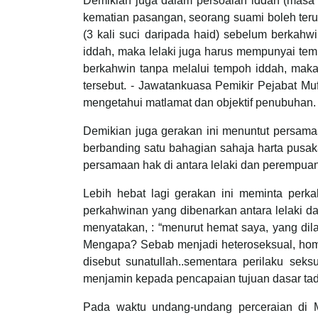
Demikian juga dalam persoalan iddah (masa 
kematian pasangan, seorang suami boleh ter
(3 kali suci daripada haid) sebelum berkah
iddah, maka lelaki juga harus mempunyai temp
berkahwin tanpa melalui tempoh iddah, mak
tersebut. - Jawatankuasa Pemikir Pejabat Mu
mengetahui matlamat dan objektif penubuhan.
Demikian juga gerakan ini menuntut persamaa
berbanding satu bahagian sahaja harta pusa
persamaan hak di antara lelaki dan perempu
Lebih hebat lagi gerakan ini meminta perka
perkahwinan yang dibenarkan antara lelaki 
menyatakan, : “menurut hemat saya, yang dilar
Mengapa? Sebab menjadi heteroseksual, homos
disebut sunatullah..sementara perilaku sek
menjamin kepada pencapaian tujuan dasar tad
Pada waktu undang-undang perceraian di 