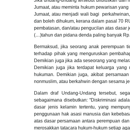
Jika undang-undang tersebut diluluskan dan
Jumaat, atau meminta hukum pewarisan yang s
Jumaat, atau menjadi wali bagi perkahwinan
dan boleh dihukum, kerana dalam pasal 70 RU
pembatasan, dan/atau pengucilan atas dasar 
(…)tahun dan pidana denda paling banyak R
Bermaksud, jika seorang anak perempuan t
terhadap pihak yang menguruskan pembahagia
Demikian juga jika ada seseorang yang mela
Demikian juga jika terdapat keluarga yang
hukuman. Demikian juga, akibat persamaan
nonmuslim, atau berkahwin dengan sesama jen
Dalam draf Undang-Undang tersebut, sega
sebagaimana disebutkan: “Diskriminasi adal
dasar jenis kelamin tertentu, yang mempu
penggunaan hak asasi manusia dan kebebasan p
atas dasar persamaan antara perempuan dan la
merosakkan tatacara hukum-hukum setiap aga