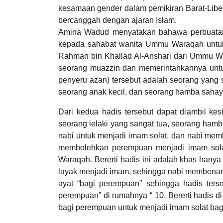
kesamaan gender dalam pemikiran Barat-Liber
bercanggah dengan ajaran Islam.
Amina Wadud menyatakan bahawa perbuatan 
kepada sahabat wanita Ummu Waraqah untuk 
Rahman bin Khallad Al-Anshari dari Ummu Wa
seorang muazzin dan memerintahkannya untu
penyeru azan) tersebut adalah seorang yang
seorang anak kecil, dan seorang hamba sah
Dari kedua hadis tersebut dapat diambil 
seorang lelaki yang sangat tua, seorang ha
nabi untuk menjadi imam solat, dan nabi memb
membolehkan perempuan menjadi imam solat
Waraqah. Bererti hadis ini adalah khas hany
layak menjadi imam, sehingga nabi membenark
ayat “bagi perempuan” sehingga hadis ter
perempuan” di rumahnya “ 10. Bererti hadis 
bagi perempuan untuk menjadi imam solat ba