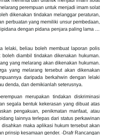
hak meminta dan dilantik menjadi imam solat
 melarang perempuan untuk menjadi imam solat
leh dikenakan tindakan melanggar peraturan,
kan perbuatan yang memiliki unsur pembedaan,
dipidana dengan pidana penjara paling lama …
elaki, beliau boleh membuat laporan polis
t boleh diambil tindakan dikenakan hukuman.
orang yang melarang akan dikenakan hukuman.
arga yang melarang tersebut akan dikenakan
mpuannya daripada berkahwin dengan lelaki
au denda, dan demikianlah seterusnya.
erempuan merupakan tindakan diskriminasi
an segala bentuk kekerasan yang dibuat atas
uskan pengakuan, penikmatan manfaat, atau
idang lainnya terlepas dari status perkawinan
ni disahkan maka aplikasi hukum tersebut akan
n prinsip kesamaan gender. -Drafr Rancangan