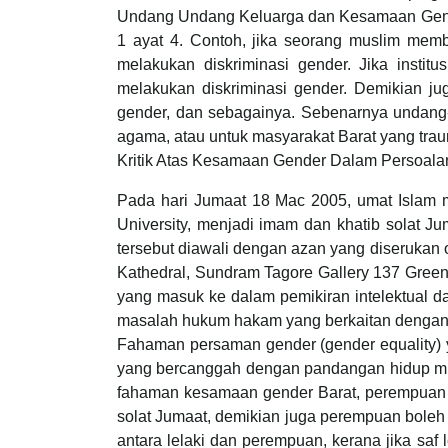
Undang Undang Keluarga dan Kesamaan Gende
1 ayat 4. Contoh, jika seorang muslim memb
melakukan diskriminasi gender. Jika instit
melakukan diskriminasi gender. Demikian jug
gender, dan sebagainya. Sebenarnya undang-
agama, atau untuk masyarakat Barat yang tra
Kritik Atas Kesamaan Gender Dalam Persoala
Pada hari Jumaat 18 Mac 2005, umat Islam 
University, menjadi imam dan khatib solat J
tersebut diawali dengan azan yang diserukan
Kathedral, Sundram Tagore Gallery 137 Gree
yang masuk ke dalam pemikiran intelektual
masalah hukum hakam yang berkaitan denga
Fahaman persaman gender (gender equality) y
yang bercanggah dengan pandangan hidup musl
fahaman kesamaan gender Barat, perempuan j
solat Jumaat, demikian juga perempuan bole
antara lelaki dan perempuan, kerana jika saf