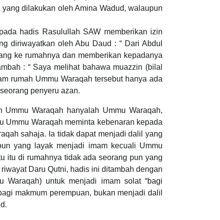
ib yang dilakukan oleh Amina Wadud, walaupun
pada hadis Rasulullah SAW memberikan izin
 diriwayatkan oleh Abu Daud : “ Dari Abdul
datang ke rumahnya dan memberikan kepadanya
bah : “ Saya melihat bahawa muazzin (bilal
dalam rumah Ummu Waraqah tersebut hanya ada
seorang penyeru azan.
rumah Ummu Waraqah hanyalah Ummu Waraqah,
a itu Ummu Waraqah meminta kebenaran kepada
qah sahaja. Ia tidak dapat menjadi dalil yang
gpun yang layak menjadi imam kecuali Ummu
u itu di rumahnya tidak ada seorang pun yang
iwayat Daru Qutni, hadis ini ditambah dengan
u Waraqah) untuk menjadi imam solat “bagi
t bagi makmum perempuan, bukan menjadi dalil
d.