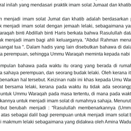
al inilah yang mendasari praktik imam solat Jumaat dan khat
menjadi imam solat Jumat dan khatib adalah berdasarkan 
menjadi imam solat dengan jemaah lelaki, sebagaimana yang
raqah binti Abdillah binti Haris berkata bahwa Rasulullah 
k menjadi imam bagi ahli keluarganya. “Abdul Rahman menam
 sangat tua “. Dalam hadis yang lain disebutkan bahawa di 
aya perempuan, sehingga Ummu Waraqah meminta kepada nabi 
kesimpulan bahawa pada waktu itu orang yang berada di 
mba sahaya perempuan, dan seorang budak lelaki. Oleh keran
enarkan hal tersebut. Keizinan nabi ini khas kepada Umu Wara
 bersama lelaki, kerana pada waktu itu tidak ada seoran
a untuk Ummu Waraqah pada masa tertentu, di mana pada wakt
annya untuk menjadi imam solat di rumahnya sahaja. Menurut r
sebut berubah menjadi : “Rasulullah membenarkannya (Umm
di atas sebagai dalil bagi perempuan untuk menjadi imam sola
gi makmum lelaki sebagaimana yang didakwa oleh Amina Wadu