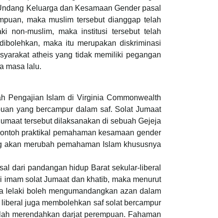
 Undang Keluarga dan Kesamaan Gender pasal
empuan, maka muslim tersebut dianggap telah
i non-muslim, maka institusi tersebut telah
 dibolehkan, maka itu merupakan diskriminasi
yarakat atheis yang tidak memiliki pegangan
a masa lalu.
h Pengajian Islam di Virginia Commonwealth
mpuan yang bercampur dalam saf. Solat Jumaat
umaat tersebut dilaksanakan di sebuah Gejeja
 contoh praktikal pemahaman kesamaan gender
ang akan merubah pemahaman Islam khususnya
l dari pandangan hidup Barat sekular-liberal
i imam solat Jumaat dan khatib, maka menurut
ika lelaki boleh mengumandangkan azan dalam
iberal juga membolehkan saf solat bercampur
t telah merendahkan darjat perempuan. Fahaman