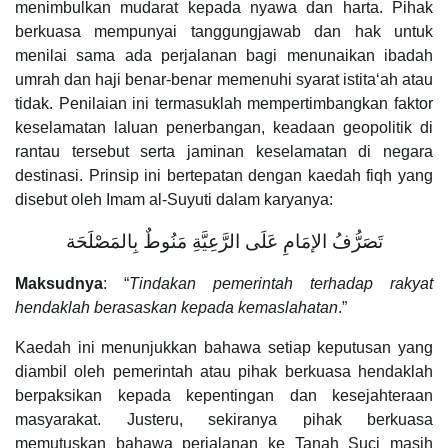
menimbulkan mudarat kepada nyawa dan harta. Pihak
berkuasa mempunyai tanggungjawab dan hak untuk
menilai sama ada perjalanan bagi menunaikan ibadah
umrah dan haji benar-benar memenuhi syarat istita‘ah atau
tidak. Penilaian ini termasuklah mempertimbangkan faktor
keselamatan laluan penerbangan, keadaan geopolitik di
rantau tersebut serta jaminan keselamatan di negara
destinasi. Prinsip ini bertepatan dengan kaedah fiqh yang
disebut oleh Imam al-Suyuti dalam karyanya:
تَصَرُّفُ الإمَامِ عَلَى الرَّعِيَّةِ مَنُوطٌ بِالمَصْلَحَة
Maksudnya
: “
Tindakan pemerintah terhadap rakyat
hendaklah berasaskan kepada kemaslahatan
.”
Kaedah ini menunjukkan bahawa setiap keputusan yang
diambil oleh pemerintah atau pihak berkuasa hendaklah
berpaksikan kepada kepentingan dan kesejahteraan
masyarakat. Justeru, sekiranya pihak berkuasa
memutuskan bahawa perjalanan ke Tanah Suci masih