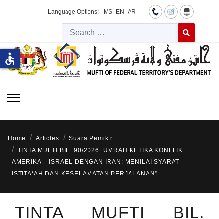
Language Options:
MS
EN
AR
Searc
Type 2 or more 
accessible
Home
Articles
Suara Pemikir
TINTA MUFTI BIL. 90/2026: UMRAH KETIKA KONFLIK
AMERIKA – ISRAEL DENGAN IRAN: MENILAI SYARAT
ISTITA‘AH DAN KESELAMATAN PERJALANAN”
TINTA MUFTI BIL.