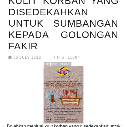
KULIT KORBAN YANG
DISEDEKAHKAN
UNTUK SUMBANGAN
KEPADA GOLONGAN
FAKIR
HITS: 15684
05 JULY 2022
3D
PDF
THUMB
Bolehkah menjual kulit korban yang disedekahkan untuk