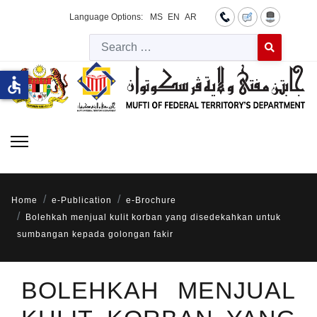
Language Options:
MS
EN
AR
Searc
Type 2 or more 
accessible
Home
e-Publication
e-Brochure
Bolehkah menjual kulit korban yang disedekahkan untuk
sumbangan kepada golongan fakir
BOLEHKAH MENJUAL