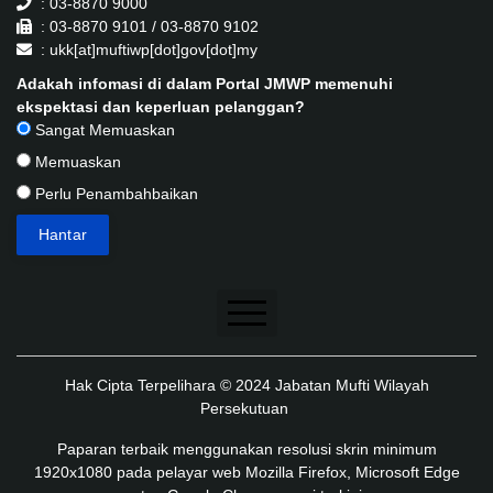
: 03-8870 9000
: 03-8870 9101 / 03-8870 9102
: ukk[at]muftiwp[dot]gov[dot]my
Adakah infomasi di dalam Portal JMWP memenuhi
ekspektasi dan keperluan pelanggan?
Sangat Memuaskan
Memuaskan
Perlu Penambahbaikan
Penafian
Hak Cipta Terpelihara © 2024 Jabatan Mufti Wilayah
Dasar Keselamatan
Persekutuan
Dasar Privasi
Paparan terbaik menggunakan resolusi skrin minimum
1920x1080 pada pelayar web Mozilla Firefox, Microsoft Edge
Dasar Privasi Aplikasi