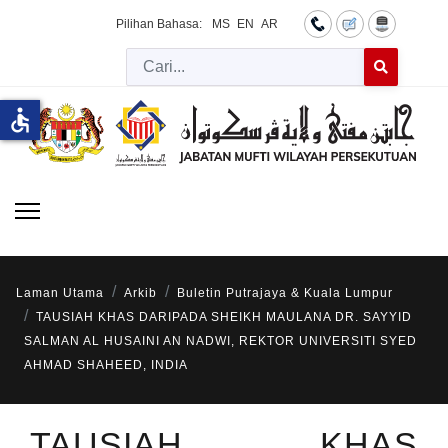
Pilihan Bahasa:
MS
EN
AR
Cari
Type 2 or more 
accessible
Laman Utama
Arkib
Buletin Putrajaya & Kuala Lumpur
TAUSIAH KHAS DARIPADA SHEIKH MAULANA DR. SAYYID
SALMAN AL HUSAINI AN NADWI, REKTOR UNIVERSITI SYED
AHMAD SHAHEED, INDIA
TAUSIAH KHAS