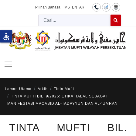
Pilihan Bahasa:
MS
EN
AR
Cari
Type 2 or more 
accessible
Laman Utama
Arkib
Tinta Mufti
TINTA MUFTI BIL. 9/2025: ETIKA HALAL SEBAGAI
MANIFESTASI MAQASID AL-TADAYYUN DAN AL-‘UMRAN
TINTA MUFTI BIL.