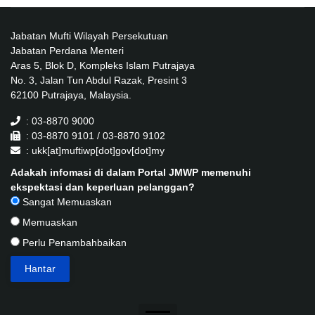
Jabatan Mufti Wilayah Persekutuan
Jabatan Perdana Menteri
Aras 5, Blok D, Kompleks Islam Putrajaya
No. 3, Jalan Tun Abdul Razak, Presint 3
62100 Putrajaya, Malaysia.
: 03-8870 9000
: 03-8870 9101 / 03-8870 9102
: ukk[at]muftiwp[dot]gov[dot]my
Adakah infomasi di dalam Portal JMWP memenuhi
ekspektasi dan keperluan pelanggan?
Sangat Memuaskan
Memuaskan
Perlu Penambahbaikan