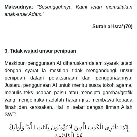
Maksudnya:
“Sesungguhnya Kami telah memuliakan
anak-anak Adam.”
Surah al-Isra’ (70)
3. Tidak wujud unsur penipuan
Meskipun penggunaan AI diharuskan dalam syarak tetapi
dengan syarat ia mestilah tidak mengandungi unsur
penipuan dalam pelaksanaan dan penggunaannya.
Justeru, penggunaan AI untuk meniru suara tokoh agama,
menulis teks ucapan palsu atau mencipta gambar/grafik
yang mengelirukan adalah haram jika membawa kepada
fitnah dan kerosakan. Hal ini selari dengan firman Allah
SWT:
إِنَّمَا يَفْتَرِي الْكَذِبَ الَّذِينَ لَا يُؤْمِنُونَ بِآيَاتِ اللَّهِ ۖ وَأُولَٰئِكَ
هُمُ الْكَاذِبُونَ