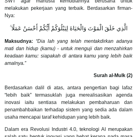
SWT agar manusia kemudiannya berusaha untuk
melakukan pekerjaan yang terbaik. Berdasarkan firman-
Nya:
الَّذِي خَلَقَ الْمَوْتَ وَالْحَيَاةَ لِيَبْلُوَكُمْ أَيُّكُمْ أَحْسَنُ عَمَلًا ۚ
Maksudnya:
“
Dia lah yang telah mentakdirkan adanya
mati dan hidup (kamu) - untuk menguji dan menzahirkan
keadaan kamu: siapakah di antara kamu yang lebih baik
amalnya.”
Surah al-Mulk (2)
Berdasarkan dalil di atas, antara pengertian bagi lafaz
“lebih baik” termasuklah juga merealisasikan agenda
inovasi iaitu sentiasa melakukan pembaharuan dan
penambahbaikan terhadap sistem yang sedia ada dalam
usaha mencapai taraf kehidupan yang lebih baik.
Dalam era Revolusi Industri 4.0, teknologi AI merupakan
salah satu bentuk inovasi yang hebat kerana pada masa