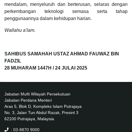
mendalam, menyeluruh dan berterusan, selaras dengan
perkembangan teknologi semasa serta tahap
penggunaannya dalam kehidupan harian.
Wallahu a'lam.
SAHIBUS SAMAHAH USTAZ AHMAD FAUWAZ BIN
FADZIL
28 MUHARAM 1447H / 24 JULAI 2025
Jabatan Mufti Wilayah Persekutuan
Jabatan Perdana Menteri
Aras 5, Blok D, Kompleks Islam Putrajaya
No. 3, Jalan Tun Abdul Razak, Presint 3
62100 Putrajaya, Malaysia.
: 03-8870 9000