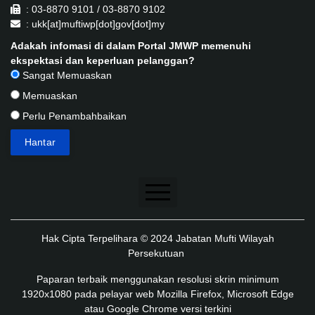
: 03-8870 9101 / 03-8870 9102
: ukk[at]muftiwp[dot]gov[dot]my
Adakah infomasi di dalam Portal JMWP memenuhi
ekspektasi dan keperluan pelanggan?
Sangat Memuaskan
Memuaskan
Perlu Penambahbaikan
Penafian
Hak Cipta Terpelihara © 2024 Jabatan Mufti Wilayah
Dasar Keselamatan
Persekutuan
Dasar Privasi
Paparan terbaik menggunakan resolusi skrin minimum
1920x1080 pada pelayar web Mozilla Firefox, Microsoft Edge
Dasar Privasi Aplikasi
atau Google Chrome versi terkini