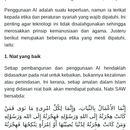
Penggunaan AI adalah suatu keperluan, namun ia terikat
kepada etika dan peraturan syariah yang wajib dipatuhi. Ini
penting agar teknologi ini tidak disalahgunakan sehingga
merosakkan prinsip kemanusiaan dan agama. Justeru
berikut merupakan beberapa etika yang mesti dipatuhi,
iaitu:
1. Niat yang baik
Setiap pembangunan dan penggunaan AI hendaklah
didasarkan pada niat untuk kebaikan, bukannya kezaliman
atau penindasan. Ini kerana, setiap amalan dalam Islam
yang didasari niat baik akan mendapat pahala. Nabi SAW
bersabda:
إِنَّمَا الأَعْمَالُ بِالنِّيَاتِ، وَإِنَّمَا لِكُلِّ امْرِىءٍ مَا نَوَى فَمَنْ
كَانَتْ هِجْرَتُهُ إِلَى اللهِ وَرَسُوْلِهِ فَهِجْرَتُهُ إِلَى الله وَرَسُوْلِهِ
وَمَنْ كَانَتْ هِجْرَتُهُ لِدُنْيَا يُصِيْبُهَا أَوْ اِمْرَأَةٍ يَنْكِحُهَا فَهِجْرَتُهُ