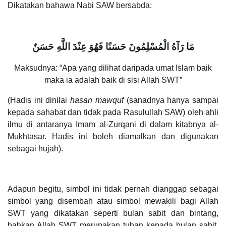
Dikatakan bahawa Nabi SAW bersabda:
مَا رَآهُ الْمُسْلِمُونَ حَسَنًا فَهُوَ عِنْدَ اللَّهِ حَسَنٌ
Maksudnya: “Apa yang dilihat daripada umat Islam baik
maka ia adalah baik di sisi Allah SWT”
(Hadis ini dinilai
hasan mawquf
(sanadnya hanya sampai
kepada sahabat dan tidak pada Rasulullah SAW) oleh ahli
ilmu di antaranya Imam al-Zurqani di dalam kitabnya al-
Mukhtasar. Hadis ini boleh diamalkan dan digunakan
sebagai hujah).
Adapun begitu, simbol ini tidak pernah dianggap sebagai
simbol yang disembah atau simbol mewakili bagi Allah
SWT yang dikatakan seperti bulan sabit dan bintang,
bahkan Allah SWT merupakan tuhan kepada bulan sabit,