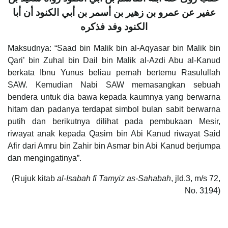
عفير عن عمرو بن زهير بن أسمر بن أبي الكنود أن أبا
الكنود وفد فذكره
Maksudnya: “Saad bin Malik bin al-Aqyasar bin Malik bin
Qari’ bin Zuhal bin Dail bin Malik al-Azdi Abu al-Kanud
berkata Ibnu Yunus beliau pernah bertemu Rasulullah
SAW. Kemudian Nabi SAW memasangkan sebuah
bendera untuk dia bawa kepada kaumnya yang berwarna
hitam dan padanya terdapat simbol bulan sabit berwarna
putih dan berikutnya dilihat pada pembukaan Mesir,
riwayat anak kepada Qasim bin Abi Kanud riwayat Said
Afir dari Amru bin Zahir bin Asmar bin Abi Kanud berjumpa
dan mengingatinya”.
(Rujuk kitab
al-Isabah fi Tamyiz as-Sahabah
, jld.3, m/s 72,
No. 3194)