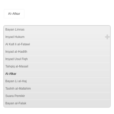
Al-Afkar
Bayan Linnas
Irsyad Hukum
Al Kafi li al-Fatawi
Irsyad al-Hadith
Irsyad Usul Fiqh
Tahqiq al-Masail
Al-Afkar
Bayan Li al-Haj
Tashih al-Mafahim
Suara Pemikir
Bayan al-Falak