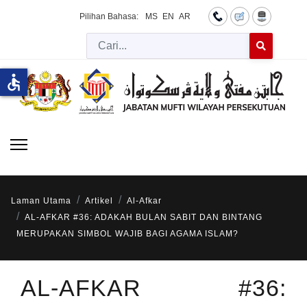
Pilihan Bahasa:
MS
EN
AR
Cari
Type 2 or more 
accessible
Laman Utama
Artikel
Al-Afkar
AL-AFKAR #36: ADAKAH BULAN SABIT DAN BINTANG
MERUPAKAN SIMBOL WAJIB BAGI AGAMA ISLAM?
AL-AFKAR #36: