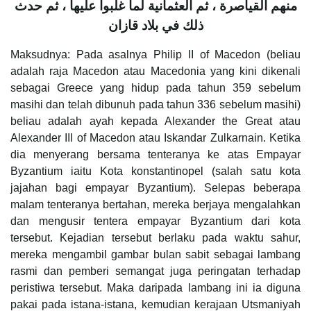
منهم القياصرة ، ثم العثمانية لما غلبوا عليها ، ثم حدث
ذلك في بلاد قازان
Maksudnya: Pada asalnya Philip II of Macedon (beliau
adalah raja Macedon atau Macedonia yang kini dikenali
sebagai Greece yang hidup pada tahun 359 sebelum
masihi dan telah dibunuh pada tahun 336 sebelum masihi)
beliau adalah ayah kepada Alexander the Great atau
Alexander III of Macedon atau Iskandar Zulkarnain. Ketika
dia menyerang bersama tenteranya ke atas Empayar
Byzantium iaitu Kota konstantinopel (salah satu kota
jajahan bagi empayar Byzantium). Selepas beberapa
malam tenteranya bertahan, mereka berjaya mengalahkan
dan mengusir tentera empayar Byzantium dari kota
tersebut. Kejadian tersebut berlaku pada waktu sahur,
mereka mengambil gambar bulan sabit sebagai lambang
rasmi dan pemberi semangat juga peringatan terhadap
peristiwa tersebut. Maka daripada lambang ini ia diguna
pakai pada istana-istana, kemudian kerajaan Utsmaniyah