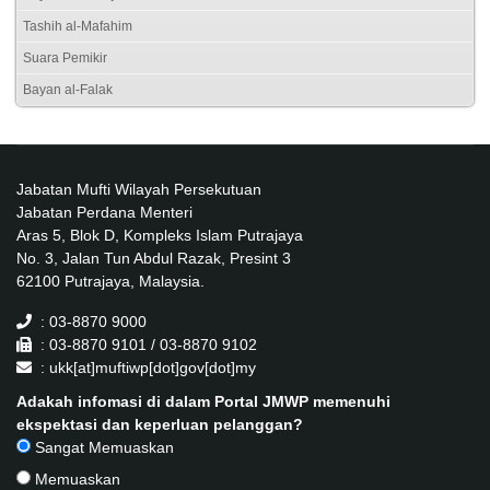
Tashih al-Mafahim
Suara Pemikir
Bayan al-Falak
Jabatan Mufti Wilayah Persekutuan
Jabatan Perdana Menteri
Aras 5, Blok D, Kompleks Islam Putrajaya
No. 3, Jalan Tun Abdul Razak, Presint 3
62100 Putrajaya, Malaysia.
: 03-8870 9000
: 03-8870 9101 / 03-8870 9102
: ukk[at]muftiwp[dot]gov[dot]my
Adakah infomasi di dalam Portal JMWP memenuhi
ekspektasi dan keperluan pelanggan?
Sangat Memuaskan
Memuaskan