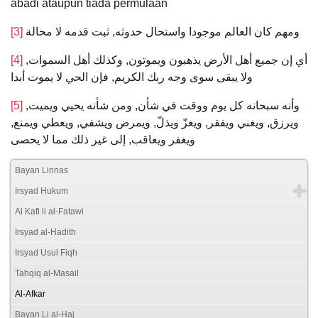
abadi ataupun tiada permulaan
[3]
ومهم كان العالم موجودا واستحال حدوثه, ثبت قدمه لا محالة
[4]
أي إن جميع أهل الأرض يذهبون ويموتون, وكذلك أهل السموات,
ولا يبقى سوى وجه ربك الكريم, فإن الحي لا يموت أبدا
[5]
وأنه سبحانه كل يوم ووقت في شأن, ومن شأنه يحيي ويميت,
ويرزق, ويغني ويفقر, ويعزّ ويذلّ, ويمرض ويشفي, ويعطي ويمنع,
ويغفر ويعاقب, إلى غير ذلك مما لا يحصى
Bayan Linnas
Irsyad Hukum
Al Kafi li al-Fatawi
Irsyad al-Hadith
Irsyad Usul Fiqh
Tahqiq al-Masail
Al-Afkar
Bayan Li al-Haj