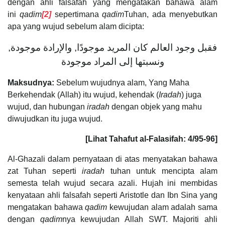
dengan ahli falsafah yang mengatakan bahawa alam
ini
qadim
[2]
sepertimana
qadim
Tuhan, ada menyebutkan
apa yang wujud sebelum alam dicipta:
فقبل وجود العالم كان المريد موجودًا, والإرادة موجودة,
ونسبتها إلى المراد موجودة
Maksudnya:
Sebelum wujudnya alam, Yang Maha
Berkehendak (Allah) itu wujud, kehendak (
Iradah
) juga
wujud, dan hubungan
iradah
dengan objek yang mahu
diwujudkan itu juga wujud.
[Lihat Tahafut al-Falasifah: 4/95-96]
Al-Ghazali dalam pernyataan di atas menyatakan bahawa
zat Tuhan seperti
iradah
tuhan untuk mencipta alam
semesta telah wujud secara azali. Hujah ini membidas
kenyataan ahli falsafah seperti Aristotle dan Ibn Sina yang
mengatakan bahawa
qadim
kewujudan alam adalah sama
dengan
qadim
nya kewujudan Allah SWT. Majoriti ahli