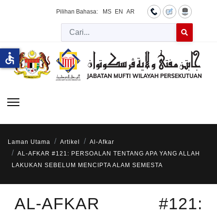
Pilihan Bahasa:
MS
EN
AR
Cari
Type 2 or more 
accessible
Laman Utama
Artikel
Al-Afkar
AL-AFKAR #121: PERSOALAN TENTANG APA YANG ALLAH
LAKUKAN SEBELUM MENCIPTA ALAM SEMESTA
AL-AFKAR #121: