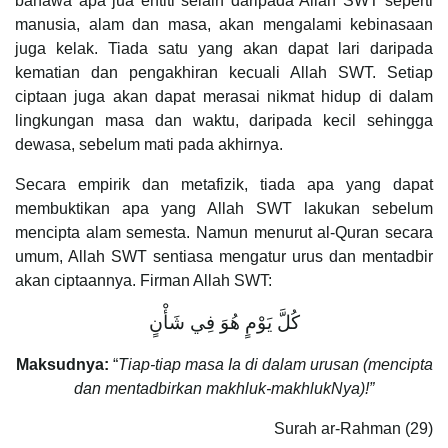
bahawa apa jua entiti selain daripada Allah SWT seperti
manusia, alam dan masa, akan mengalami kebinasaan
juga kelak. Tiada satu yang akan dapat lari daripada
kematian dan pengakhiran kecuali Allah SWT. Setiap
ciptaan juga akan dapat merasai nikmat hidup di dalam
lingkungan masa dan waktu, daripada kecil sehingga
dewasa, sebelum mati pada akhirnya.
Secara empirik dan metafizik, tiada apa yang dapat
membuktikan apa yang Allah SWT lakukan sebelum
mencipta alam semesta. Namun menurut al-Quran secara
umum, Allah SWT sentiasa mengatur urus dan mentadbir
akan ciptaannya. Firman Allah SWT:
كُلَّ يَوْمٍ هُوَ فِي شَأْنٍ
Maksudnya:
“
Tiap-tiap masa Ia di dalam urusan (mencipta
dan mentadbirkan makhluk-makhlukNya)!”
Surah ar-Rahman (29)