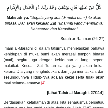
كُلُّ مَنْ عَلَيْهَا فَانٍ وَيَبْقَىٰ وَجْهُ رَبِّكَ ذُو الْجَلَالِ وَالْإِكْرَامِ
Maksudnya:
“Segala yang ada (di muka bumi) itu akan
binasa. Dan akan kekalah Zat Tuhanmu yang mempunyai
Kebesaran dan Kemuliaan”
Surah ar-Rahman (26-27)
Imam al-Maraghi di dalam tafsirnya menjelaskan bahawa
kehidupan di muka bumi akan merasai tempoh binasa
(mati), begitu juga dengan kehidupan di langit seperti
malaikat. Kecuali Zat Tuhan sahaja yang akan kekal,
kerana Dia yang menghidupkan, dan juga mematikan, dan
sesungguhnya Hidup-Nya adalah kekal serta tidak akan
mati selama-lamanya.
[4]
[Lihat Tafsir al-Maraghi: 27/114]
Berdasarkan kefahaman di atas, kita seharusnya bersetuju