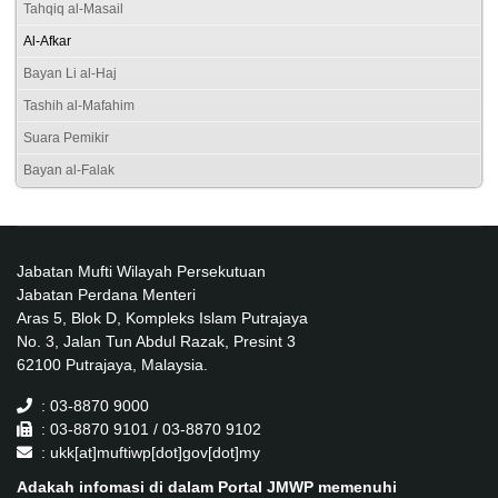
Tahqiq al-Masail
Al-Afkar
Bayan Li al-Haj
Tashih al-Mafahim
Suara Pemikir
Bayan al-Falak
Jabatan Mufti Wilayah Persekutuan
Jabatan Perdana Menteri
Aras 5, Blok D, Kompleks Islam Putrajaya
No. 3, Jalan Tun Abdul Razak, Presint 3
62100 Putrajaya, Malaysia.
: 03-8870 9000
: 03-8870 9101 / 03-8870 9102
: ukk[at]muftiwp[dot]gov[dot]my
Adakah infomasi di dalam Portal JMWP memenuhi