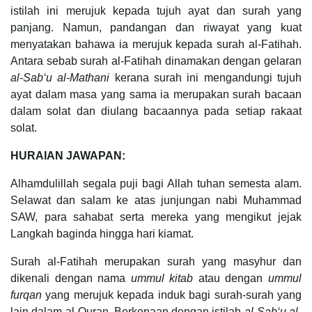
istilah ini merujuk kepada tujuh ayat dan surah yang
panjang. Namun, pandangan dan riwayat yang kuat
menyatakan bahawa ia merujuk kepada surah al-Fatihah.
Antara sebab surah al-Fatihah dinamakan dengan gelaran
al-Sab‘u al-Mathani
kerana surah ini mengandungi tujuh
ayat dalam masa yang sama ia merupakan surah bacaan
dalam solat dan diulang bacaannya pada setiap rakaat
solat.
HURAIAN JAWAPAN:
Alhamdulillah segala puji bagi Allah tuhan semesta alam.
Selawat dan salam ke atas junjungan nabi Muhammad
SAW, para sahabat serta mereka yang mengikut jejak
Langkah baginda hingga hari kiamat.
Surah al-Fatihah merupakan surah yang masyhur dan
dikenali dengan nama
ummul kitab
atau dengan
ummul
furqan
yang merujuk kepada induk bagi surah-surah yang
lain dalam al-Quran. Berkenaan dengan istilah
al-Sab‘u al-