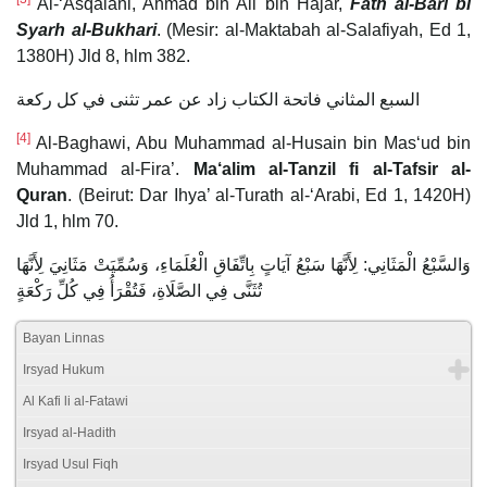
Al-‘Asqalani, Ahmad bin Ali bin Hajar,
Fath al-Bari bi
Syarh al-Bukhari
. (Mesir: al-Maktabah al-Salafiyah, Ed 1,
1380H) Jld 8, hlm 382.
‌السبع ‌المثاني فاتحة الكتاب زاد عن عمر تثنى في كل ركعة
[4]
Al-Baghawi, Abu Muhammad al-Husain bin Mas‘ud bin
Muhammad al-Fira’.
Ma‘alim al-Tanzil fi al-Tafsir al-
Quran
. (Beirut: Dar Ihya’ al-Turath al-‘Arabi, Ed 1, 1420H)
Jld 1, hlm 70.
وَالسَّبْعُ الْمَثَانِي: لِأَنَّهَا ‌سَبْعُ ‌آيَاتٍ بِاتِّفَاقِ الْعُلَمَاءِ، وَسُمِّيَتْ مَثَانِيَ لِأَنَّهَا
تُثَنَّى فِي الصَّلَاةِ، فَتُقْرَأُ فِي كُلِّ رَكْعَةٍ
Bayan Linnas
Irsyad Hukum
Al Kafi li al-Fatawi
Irsyad al-Hadith
Irsyad Usul Fiqh