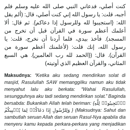
كنت أصلي، فدعاني النبي صلى الله عليه وسلم فلم
أجبه، قلت: يا رسول الله إني كنت أصلي، قال: (ألم يقل
الله: {استجيبوا لله وللرسول إذا دعاكم}. ثم قال: ألا
أعلمك أعظم سورة في القرآن قبل أن تخرج من
المسجد). فأخذ بيدي، فلما أردنا أن نخرج، قلت: يا
رسول الله، إنك قلت: (لأعلمنك أعظم سورة من
القرآن). قال: ({الحمد لله رب العالمين}. هي ‌السبع
‌المثاني، والقرآن العظيم الذي أوتيته)
Maksudnya:
“Ketika aku sedang mendirikan solat di
masjid, Rasulullah SAW memanggilku namun aku tidak
menyahut lalu aku berkata: “Wahai Rasulullah,
sesungguhnya aku tadi sedang mendirikan solat.” Baginda
bersabda: Bukankah Allah telah beriman: {
ٱسۡتَجِیبُوا۟ لِلَّهِ
وَلِلرَّسُولِ إِذَا دَعَاكُمۡ لِمَا یُحۡیِیكُم
} (Maksudnya: Sahut dan
sambutlah seruan Allah dan seruan Rasul-Nya apabila dia
menyeru kamu kepada perkara-perkara yang menjadikan