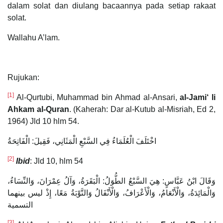
dalam solat dan diulang bacaannya pada setiap rakaat
solat.
Wallahu A’lam.
Rujukan:
[1]
Al-Qurtubi, Muhammad bin Ahmad al-Ansari,
al-Jami‘ li
Ahkam al-Quran
. (Kaherah: Dar al-Kutub al-Misriah, Ed 2,
1964) Jld 10 hlm 54.
اخْتَلَفَ الْعُلَمَاءُ فِي السَّبْعِ الْمَثَانِي، فَقِيلَ: الْفَاتِحَةُ
[2]
Ibid
: Jld 10, hlm 54
وَقَالَ ابْنُ عَبَّاسٍ: هِيَ السَّبْعُ الطُّوَلُ: الْبَقَرَةُ، وَآلُ عِمْرَانَ، وَالنِّسَاءُ،
وَالْمَائِدَةُ، وَالْأَنْعَامُ، وَالْأَعْرَافُ، وَالْأَنْفَالُ وَالتَّوْبَةُ مَعًا، إِذْ ليس بينهما
التسمية
[3]