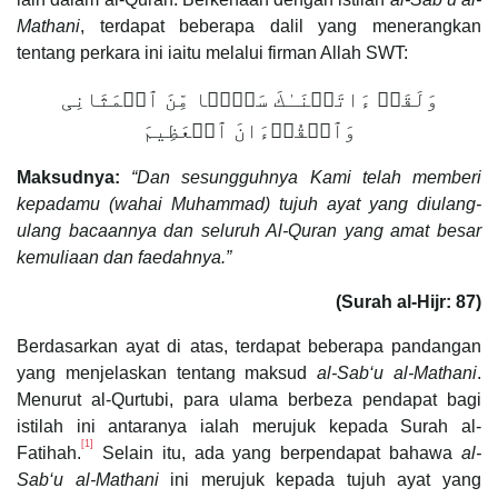
Mathani
, terdapat beberapa dalil yang menerangkan
tentang perkara ini iaitu melalui firman Allah SWT:
وَلَقَدۡ ءَاتَیۡنَـٰكَ سَبۡعࣰا مِّنَ ٱلۡمَثَانِی
وَٱلۡقُرۡءَانَ ٱلۡعَظِیمَ
Maksudnya:
“Dan sesungguhnya Kami telah memberi
kepadamu (wahai Muhammad) tujuh ayat yang diulang-
ulang bacaannya dan seluruh Al-Quran yang amat besar
kemuliaan dan faedahnya.”
(Surah al-Hijr: 87)
Berdasarkan ayat di atas, terdapat beberapa pandangan
yang menjelaskan tentang maksud
al-Sab‘u al-Mathani
.
Menurut al-Qurtubi, para ulama berbeza pendapat bagi
istilah ini antaranya ialah merujuk kepada Surah al-
[1]
Fatihah.
Selain itu, ada yang berpendapat bahawa
al-
Sab‘u al-Mathani
ini merujuk kepada tujuh ayat yang