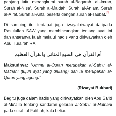
panjang iaitu merangkumi surah al-Baqarah, ali-Imran,
Surah al-Nisa’, Surah al-Maidah, Surah al-An‘am, Surah
[2]
al-A‘raf, Surah al-Anfal beserta dengan surah al-Taubat.
Di samping itu, terdapat juga riwayat-riwayat daripada
Rasulullah SAW yang membincangkan tentang ayat ini
dan antaranya ialah melalui hadis yang diriwayatkan oleh
Abu Hurairah RA:
أم القرآن هي السبع المثاني والقرآن العظيم
Maksudnya:
“Ummu al-Quran merupakan al-Sab‘u al-
Mathani (tujuh ayat yang diulang) dan ia merupakan al-
Quran yang agong.”
(Riwayat Bukhari)
Begitu juga dalam hadis yang diriwayatkan oleh Abu Sa‘id
al-Mu‘alla tentang sandaran gelaran
al-Sab‘u al-Mathani
pada surah al-Fatihah, kata beliau: