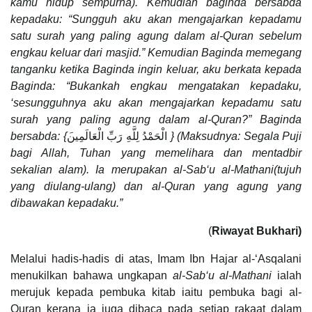
kamu hidup sempurna). Kemudian baginda bersabda
kepadaku: “Sungguh aku akan mengajarkan kepadamu
satu surah yang paling agung dalam al-Quran sebelum
engkau keluar dari masjid.” Kemudian Baginda memegang
tanganku ketika Baginda ingin keluar, aku berkata kepada
Baginda: “Bukankah engkau mengatakan kepadaku,
‘sesungguhnya aku akan mengajarkan kepadamu satu
surah yang paling agung dalam al-Quran?” Baginda
bersabda: {
الْحَمْدُ لِلَّهِ رَبِّ الْعَالَمِين
} (Maksudnya: Segala Puji
bagi Allah, Tuhan yang memelihara dan mentadbir
sekalian alam). Ia merupakan al-Sab‘u al-Mathani(tujuh
yang diulang-ulang) dan al-Quran yang agung yang
dibawakan kepadaku.”
(
Riwayat Bukhari)
Melalui hadis-hadis di atas, Imam Ibn Hajar al-‘Asqalani
menukilkan bahawa ungkapan
al-Sab‘u al-Mathani
ialah
merujuk kepada pembuka kitab iaitu pembuka bagi al-
Quran kerana ia juga dibaca pada setiap rakaat dalam