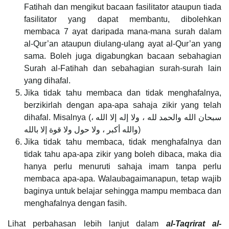
Fatihah dan mengikut bacaan fasilitator ataupun tiada
fasilitator yang dapat membantu, dibolehkan
membaca 7 ayat daripada mana-mana surah dalam
al-Qur’an ataupun diulang-ulang ayat al-Qur’an yang
sama. Boleh juga digabungkan bacaan sebahagian
Surah al-Fatihah dan sebahagian surah-surah lain
yang dihafal.
Jika tidak tahu membaca dan tidak menghafalnya,
berzikirlah dengan apa-apa sahaja zikir yang telah
dihafal. Misalnya (سبحان الله والحمد لله ، ولا إله إلا الله ،
والله أكبر ، ولا حول ولا قوة إلا بالله)
Jika tidak tahu membaca, tidak menghafalnya dan
tidak tahu apa-apa zikir yang boleh dibaca, maka dia
hanya perlu menuruti sahaja imam tanpa perlu
membaca apa-apa. Walaubagaimanapun, tetap wajib
baginya untuk belajar sehingga mampu membaca dan
menghafalnya dengan fasih.
Lihat perbahasan lebih lanjut dalam
al-Taqrirat al-