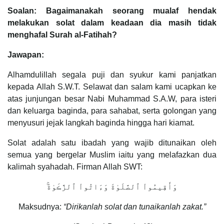
Soalan: Bagaimanakah seorang mualaf hendak
melakukan solat dalam keadaan dia masih tidak
menghafal Surah al-Fatihah?
Jawapan:
Alhamdulillah segala puji dan syukur kami panjatkan
kepada Allah S.W.T. Selawat dan salam kami ucapkan ke
atas junjungan besar Nabi Muhammad S.A.W, para isteri
dan keluarga baginda, para sahabat, serta golongan yang
menyusuri jejak langkah baginda hingga hari kiamat.
Solat adalah satu ibadah yang wajib ditunaikan oleh
semua yang bergelar Muslim iaitu yang melafazkan dua
kalimah syahadah. Firman Allah SWT:
وَأَقِيمُواْ ٱلصَّلَوٰةَ وَءَاتُواْ ٱلزَّڪَوٰةَ‌ۚ
Maksudnya:
“Dirikanlah solat dan tunaikanlah zakat.”