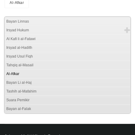
Al-Afkar
Bayan Linnas
Irsyad Hukum
Al Kafi li al-Fatawi
Irsyad al-Hadith
Irsyad Usul Fiqh
Tahqiq al-Masail
Al-Afkar
Bayan Li al-Haj
Tashih al-Mafahim
Suara Pemikir
Bayan al-Falak