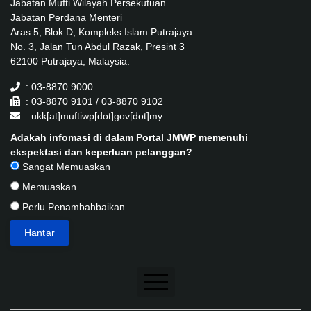
Jabatan Mufti Wilayah Persekutuan
Jabatan Perdana Menteri
Aras 5, Blok D, Kompleks Islam Putrajaya
No. 3, Jalan Tun Abdul Razak, Presint 3
62100 Putrajaya, Malaysia.
: 03-8870 9000
: 03-8870 9101 / 03-8870 9102
: ukk[at]muftiwp[dot]gov[dot]my
Adakah infomasi di dalam Portal JMWP memenuhi
ekspektasi dan keperluan pelanggan?
Sangat Memuaskan
Memuaskan
Perlu Penambahbaikan