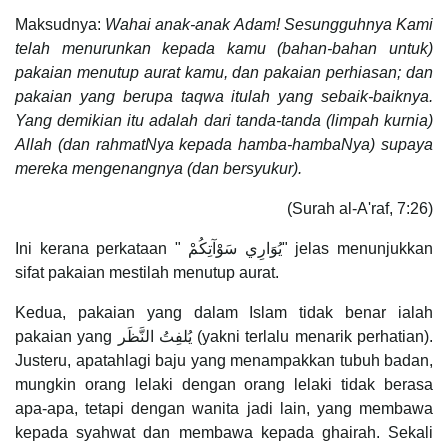
Maksudnya:
Wahai anak-anak Adam! Sesungguhnya Kami
telah menurunkan kepada kamu (bahan-bahan untuk)
pakaian menutup aurat kamu, dan pakaian perhiasan; dan
pakaian yang berupa taqwa itulah yang sebaik-baiknya.
Yang demikian itu adalah dari tanda-tanda (limpah kurnia)
Allah (dan rahmatNya kepada hamba-hambaNya) supaya
mereka mengenangnya (dan bersyukur).
(Surah al-A'raf, 7:26)
Ini kerana perkataan " يُوَارِي سَوْآتِكُمْ" jelas menunjukkan
sifat pakaian mestilah menutup aurat.
Kedua, pakaian yang dalam Islam tidak benar ialah
pakaian yang يُلفِتُ النَّظَر (yakni terlalu menarik perhatian).
Justeru, apatahlagi baju yang menampakkan tubuh badan,
mungkin orang lelaki dengan orang lelaki tidak berasa
apa-apa, tetapi dengan wanita jadi lain, yang membawa
kepada syahwat dan membawa kepada ghairah. Sekali