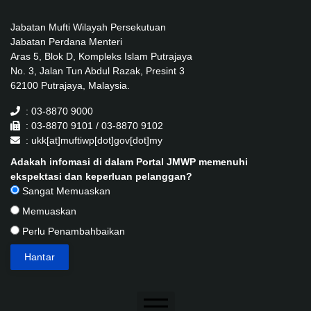
Jabatan Mufti Wilayah Persekutuan
Jabatan Perdana Menteri
Aras 5, Blok D, Kompleks Islam Putrajaya
No. 3, Jalan Tun Abdul Razak, Presint 3
62100 Putrajaya, Malaysia.
: 03-8870 9000
: 03-8870 9101 / 03-8870 9102
: ukk[at]muftiwp[dot]gov[dot]my
Adakah infomasi di dalam Portal JMWP memenuhi
ekspektasi dan keperluan pelanggan?
Sangat Memuaskan
Memuaskan
Perlu Penambahbaikan