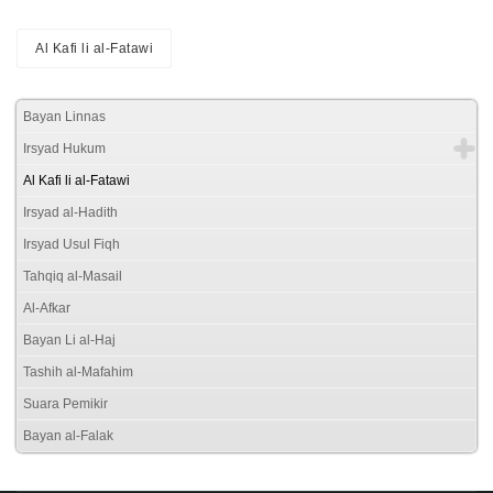
Al Kafi li al-Fatawi
Bayan Linnas
Irsyad Hukum
Al Kafi li al-Fatawi
Irsyad al-Hadith
Irsyad Usul Fiqh
Tahqiq al-Masail
Al-Afkar
Bayan Li al-Haj
Tashih al-Mafahim
Suara Pemikir
Bayan al-Falak