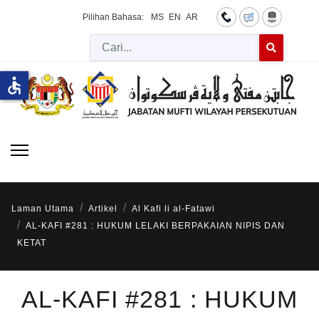
Pilihan Bahasa:
MS
EN
AR
Cari
Type 2 or more 
accessible
Laman Utama
Artikel
Al Kafi li al-Fatawi
AL-KAFI #281 : HUKUM LELAKI BERPAKAIAN NIPIS DAN
KETAT
AL-KAFI #281 : HUKUM