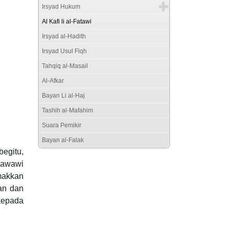
Irsyad Hukum
Al Kafi li al-Fatawi
Irsyad al-Hadith
Irsyad Usul Fiqh
Tahqiq al-Masail
Al-Afkar
Bayan Li al-Haj
Tashih al-Mafahim
Suara Pemikir
Bayan al-Falak
egitu,
Nawawi
amakkan
an dan
 kepada