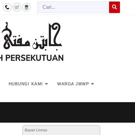
Cari
Type 2 or more c
HUBUNGI KAMI
WARGA JMWP
Bayan Linnas