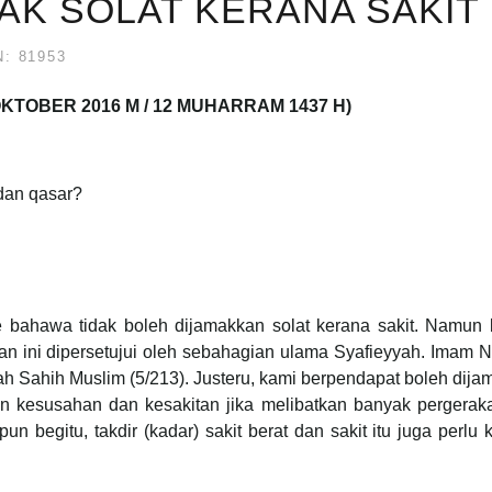
AMAK SOLAT KERANA SAKIT
: 81953
 OKTOBER 2016 M / 12 MUHARRAM 1437 H)
 dan qasar?
bahawa tidak boleh dijamakkan solat kerana sakit. Namun b
 ini dipersetujui oleh sebahagian ulama Syafieyyah. Imam 
rah Sahih Muslim (5/213). Justeru, kami berpendapat boleh dij
an kesusahan dan kesakitan jika melibatkan banyak pergerak
n begitu, takdir (kadar) sakit berat dan sakit itu juga perlu