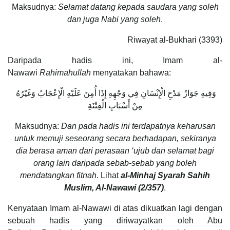
Maksudnya:
Selamat datang kepada saudara yang soleh
dan juga Nabi yang soleh
.
Riwayat al-Bukhari (3393)
Daripada hadis ini, Imam al-
Nawawi
Rahimahullah
menyatakan bahawa:
وَفِيهِ جَوَازُ مَدْحِ الْإِنْسَانِ فِي وَجْهِهِ إِذَا أُمِنَ عَلَيْهِ الْإِعْجَابُ وَغَيْرُهُ
مِنْ أَسْبَابِ الْفِتْنَةِ
Maksudnya:
Dan pada hadis ini terdapatnya keharusan
untuk memuji seseorang secara berhadapan, sekiranya
dia berasa aman dari perasaan ‘ujub dan selamat bagi
orang lain daripada sebab-sebab yang boleh
mendatangkan fitnah
. Lihat
al-Minhaj Syarah Sahih
Muslim, Al-Nawawi (2/357)
.
Kenyataan Imam al-Nawawi di atas dikuatkan lagi dengan
sebuah hadis yang diriwayatkan oleh Abu