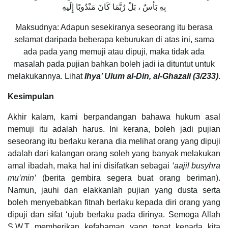
بِهِ بَأسٌ ، بَلْ رُبَّمَا كَانَ مَنْدُوبًا إِلَيهِ
Maksudnya: Adapun sesekiranya seseorang itu berasa
selamat daripada beberapa keburukan di atas ini, sama
ada pada yang memuji atau dipuji, maka tidak ada
masalah pada pujian bahkan boleh jadi ia dituntut untuk
melakukannya. Lihat
Ihya’ Ulum al-Din, al-Ghazali (3/233)
.
Kesimpulan
Akhir kalam, kami berpandangan bahawa hukum asal
memuji itu adalah harus. Ini kerana, boleh jadi pujian
seseorang itu berlaku kerana dia melihat orang yang dipuji
adalah dari kalangan orang soleh yang banyak melakukan
amal ibadah, maka hal ini disifatkan sebagai
‘aajil busyhra
mu’min’
(berita gembira segera buat orang beriman).
Namun, jauhi dan elakkanlah pujian yang dusta serta
boleh menyebabkan fitnah berlaku kepada diri orang yang
dipuji dan sifat ‘ujub berlaku pada dirinya. Semoga Allah
S.W.T memberikan kefahaman yang tepat kepada kita