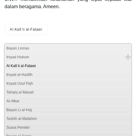
dalam beragama. Ameen.
Al Kafi li al-Fatawi
Bayan Linnas
Irsyad Hukum
Al Kafi li al-Fatawi
Irsyad al-Hadith
Irsyad Usul Fiqh
Tahqiq al-Masail
Al-Afkar
Bayan Li al-Haj
Tashih al-Mafahim
Suara Pemikir