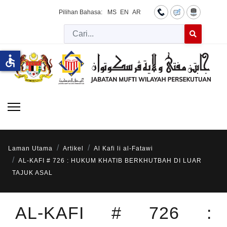
Pilihan Bahasa:
MS
EN
AR
Cari
Type 2 or more 
accessible
Laman Utama
Artikel
Al Kafi li al-Fatawi
AL-KAFI # 726 : HUKUM KHATIB BERKHUTBAH DI LUAR
TAJUK ASAL
AL-KAFI # 726 :