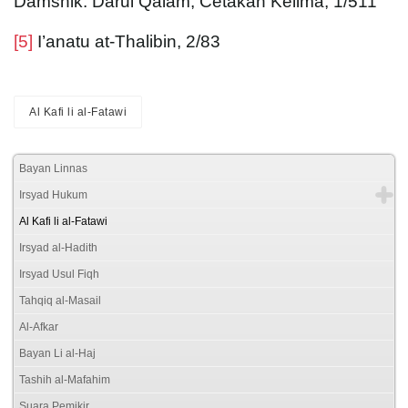
Damshik: Darul Qalam, Cetakan Kelima, 1/511
[5]
I’anatu at-Thalibin, 2/83
Al Kafi li al-Fatawi
Bayan Linnas
Irsyad Hukum
Al Kafi li al-Fatawi
Irsyad al-Hadith
Irsyad Usul Fiqh
Tahqiq al-Masail
Al-Afkar
Bayan Li al-Haj
Tashih al-Mafahim
Suara Pemikir