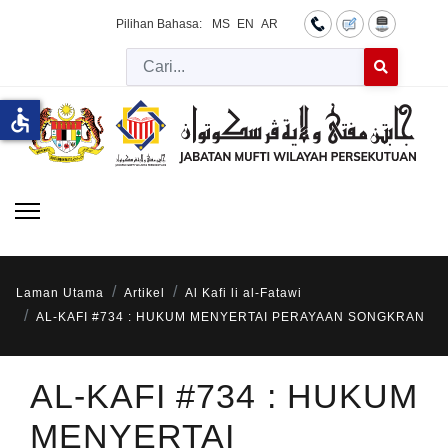
Pilihan Bahasa:
MS
EN
AR
Cari
Type 2 or more 
accessible
Laman Utama
Artikel
Al Kafi li al-Fatawi
AL-KAFI #734 : HUKUM MENYERTAI PERAYAAN SONGKRAN
AL-KAFI #734 : HUKUM
MENYERTAI