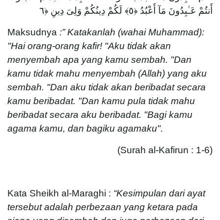
أَنتُمْ عَـٰبِدُونَ مَآ أَعْبُدُ ﴿٥﴾ لَكُمْ دِينُكُمْ وَلِىَ دِينِ ﴿٦
Maksudnya
:” Katakanlah (wahai Muhammad):
"Hai orang-orang kafir!
"Aku tidak akan
menyembah apa yang kamu sembah.
"Dan
kamu tidak mahu menyembah (Allah) yang aku
sembah.
"Dan aku tidak akan beribadat secara
kamu beribadat.
"Dan kamu pula tidak mahu
beribadat secara aku beribadat.
"Bagi kamu
agama kamu, dan bagiku agamaku".
(Surah al-Kafirun : 1-6)
Kata Sheikh al-Maraghi :
“Kesimpulan dari ayat
tersebut adalah perbezaan yang ketara pada