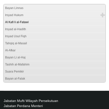
Bayan Linnas
Irsyad Hukum
Al Kafi li al-Fatawi
Irsyad al-Hadith
Irsyad Usul Fiqh
Tahqiq al-Masail
Al-Afkar
Bayan Li al-Haj
Tashih al-Mafahim
Suara Pemikir
Bayan al-Falak
Jabatan Mufti Wilayah Persekutuan
Jabatan Perdana Menteri