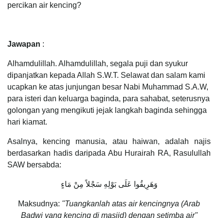
percikan air kencing?
Jawapan
:
Alhamdulillah. Alhamdulillah, segala puji dan syukur
dipanjatkan kepada Allah S.W.T. Selawat dan salam kami
ucapkan ke atas junjungan besar Nabi Muhammad S.A.W,
para isteri dan keluarga baginda, para sahabat, seterusnya
golongan yang mengikuti jejak langkah baginda sehingga
hari kiamat.
Asalnya, kencing manusia, atau haiwan, adalah najis
berdasarkan hadis daripada Abu Hurairah RA, Rasulullah
SAW bersabda:
وَهَرِيقُوا عَلَى بَوْلِهِ سَجْلاً مِنْ مَاءٍ
Maksudnya:
"Tuangkanlah atas air kencingnya (Arab
Badwi yang kencing di masjid) dengan setimba air"