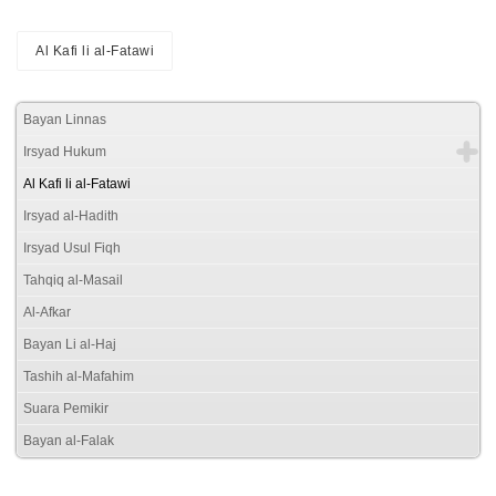
Al Kafi li al-Fatawi
Bayan Linnas
Irsyad Hukum
Al Kafi li al-Fatawi
Irsyad al-Hadith
Irsyad Usul Fiqh
Tahqiq al-Masail
Al-Afkar
Bayan Li al-Haj
Tashih al-Mafahim
Suara Pemikir
Bayan al-Falak