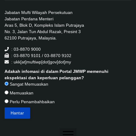
Jabatan Mufti Wilayah Persekutuan
Jabatan Perdana Menteri
Aras 5, Blok D, Kompleks Islam Putrajaya
No. 3, Jalan Tun Abdul Razak, Presint 3
62100 Putrajaya, Malaysia.
: 03-8870 9000
: 03-8870 9101 / 03-8870 9102
: ukk[at]muftiwp[dot]gov[dot]my
Adakah infomasi di dalam Portal JMWP memenuhi
ekspektasi dan keperluan pelanggan?
Sangat Memuaskan
Memuaskan
Perlu Penambahbaikan