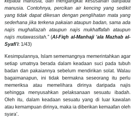
kepada manusia, dan mengangkat kesusahan daripada
manusia. Contohnya, percikan air kencing yang sedikit
yang tidak dapat dikesan dengan penglihatan mata yang
sederhana jika terkena pakaian ataupun badan, sama ada
najis mughallazah ataupun najis mukhaffafah ataupun
najis mutawassitah.”
(
Al-Fiqh al-Manhaji ‘ala Mazhab al-
Syafi’i
: 1/43)
Kesimpulannya, Islam sememangnya memerintahkan agar
setiap umatnya berada dalam keadaan suci pada tubuh
badan dan pakaiannya sebelum mendirikan solat. Walau
bagaimanapun, ini tidak bermakna seseorang itu perlu
memeriksa atau memelihara dirinya daripada najis
sehingga menyusahkan pelaksanaan sesuatu ibadah.
Oleh itu, dalam keadaan sesuatu yang di luar kawalan
atau kemampuan dirinya, maka ia diberikan kemaafan oleh
syara’.