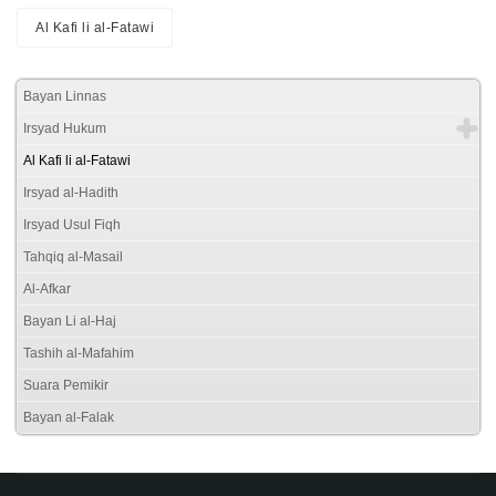
Al Kafi li al-Fatawi
Bayan Linnas
Irsyad Hukum
Al Kafi li al-Fatawi
Irsyad al-Hadith
Irsyad Usul Fiqh
Tahqiq al-Masail
Al-Afkar
Bayan Li al-Haj
Tashih al-Mafahim
Suara Pemikir
Bayan al-Falak