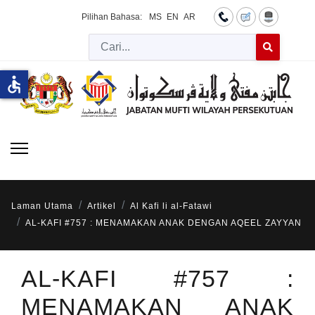
Pilihan Bahasa:
MS
EN
AR
Cari
Type 2 or more 
accessible
Laman Utama
Artikel
Al Kafi li al-Fatawi
AL-KAFI #757 : MENAMAKAN ANAK DENGAN AQEEL ZAYYAN
AL-KAFI #757 :
MENAMAKAN ANAK