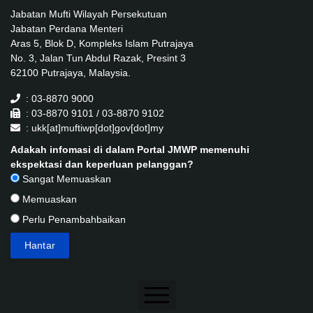
Jabatan Mufti Wilayah Persekutuan
Jabatan Perdana Menteri
Aras 5, Blok D, Kompleks Islam Putrajaya
No. 3, Jalan Tun Abdul Razak, Presint 3
62100 Putrajaya, Malaysia.
: 03-8870 9000
: 03-8870 9101 / 03-8870 9102
: ukk[at]muftiwp[dot]gov[dot]my
Adakah infomasi di dalam Portal JMWP memenuhi
ekspektasi dan keperluan pelanggan?
Sangat Memuaskan
Memuaskan
Perlu Penambahbaikan