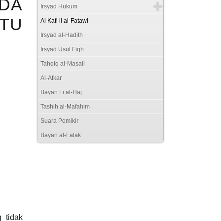
ADA
Irsyad Hukum
ATU
Al Kafi li al-Fatawi
Irsyad al-Hadith
Irsyad Usul Fiqh
Tahqiq al-Masail
Al-Afkar
Bayan Li al-Haj
Tashih al-Mafahim
Suara Pemikir
Bayan al-Falak
 tidak