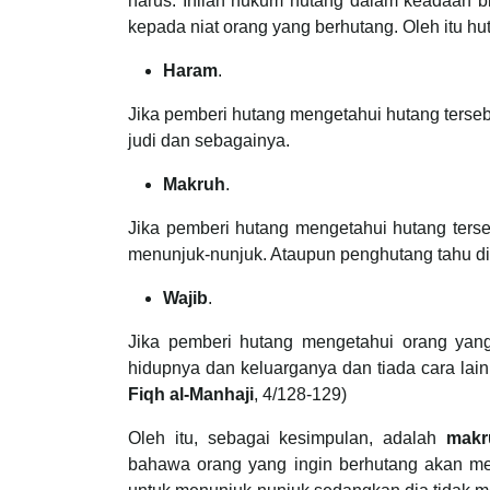
harus. Inilah hukum hutang dalam keadaan 
kepada niat orang yang berhutang. Oleh itu hu
Haram
.
Jika pemberi hutang mengetahui hutang terseb
judi dan sebagainya.
Makruh
.
Jika pemberi hutang mengetahui hutang terse
menunjuk-nunjuk. Ataupun penghutang tahu d
Wajib
.
Jika pemberi hutang mengetahui orang ya
hidupnya dan keluarganya dan tiada cara lai
Fiqh al-Manhaji
, 4/128-129)
Oleh itu, sebagai kesimpulan, adalah
makr
bahawa orang yang ingin berhutang akan me