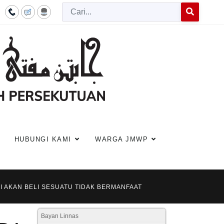
Cari
Type 2 or more c
HUBUNGI KAMI
WARGA JMWP
UI AKAN BELI SESUATU TIDAK BERMANFAAT
Bayan Linnas