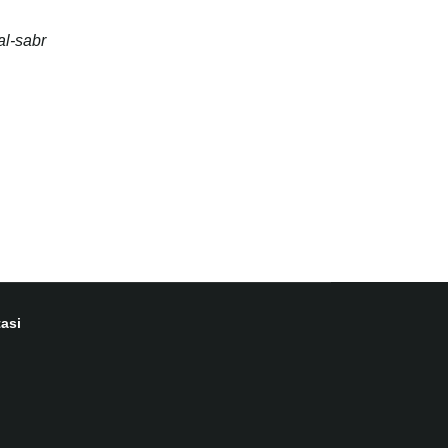
al-sabr
asi