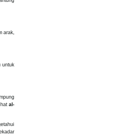
antung
m arak,
u untuk
ampung
ihat
al-
etahui
ekadar