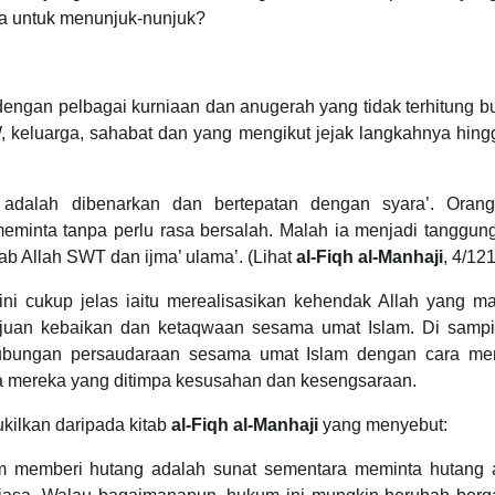
a untuk menunjuk-nunjuk?
dengan pelbagai kurniaan dan anugerah yang tidak terhitung bu
 keluarga, sahabat dan yang mengikut jejak langkahnya hingg
adalah dibenarkan dan bertepatan dengan syara’. Oran
minta tanpa perlu rasa bersalah. Malah ia menjadi tanggun
tab Allah SWT dan ijma’ ulama’. (Lihat
al-Fiqh al-Manhaji
, 4/12
i cukup jelas iaitu merealisasikan kehendak Allah yang m
juan kebaikan dan ketaqwaan sesama umat Islam. Di sampin
hubungan persaudaraan sesama umat Islam dengan cara me
 mereka yang ditimpa kesusahan dan kesengsaraan.
kilkan daripada kitab
al-Fiqh al-Manhaji
yang menyebut:
 memberi hutang adalah sunat sementara meminta hutang 