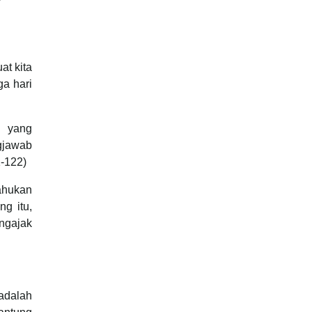
at kita
a hari
g yang
gjawab
1-122)
ahukan
g itu,
ngajak
adalah