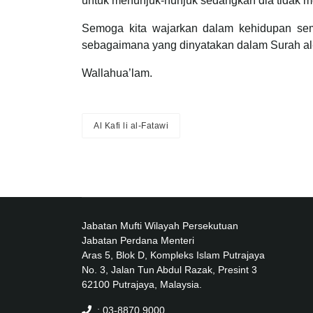
untuk menunjuk-nunjuk sedangkan dia tidak
Semoga kita wajarkan dalam kehidupan sem
sebagaimana yang dinyatakan dalam Surah al-
Wallahua’lam.
Al Kafi li al-Fatawi
Jabatan Mufti Wilayah Persekutuan
Jabatan Perdana Menteri
Aras 5, Blok D, Kompleks Islam Putrajaya
No. 3, Jalan Tun Abdul Razak, Presint 3
62100 Putrajaya, Malaysia.
: 03-8870 9000