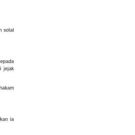
 solat
kepada
 jejak
-hakam