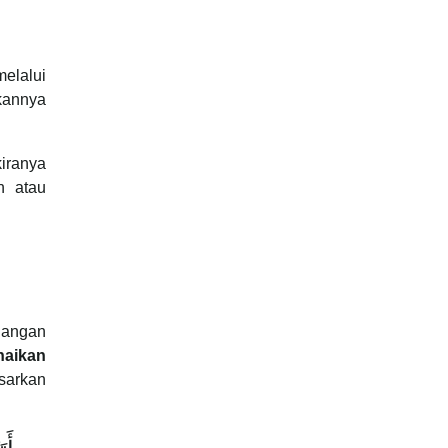
melalui
kannya
kiranya
n atau
dangan
naikan
sarkan