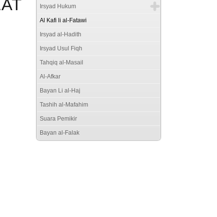
LAT
Irsyad Hukum
Al Kafi li al-Fatawi
Irsyad al-Hadith
Irsyad Usul Fiqh
Tahqiq al-Masail
Al-Afkar
Bayan Li al-Haj
Tashih al-Mafahim
Suara Pemikir
Bayan al-Falak