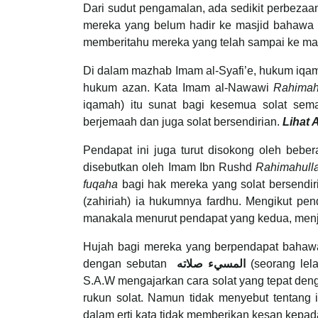
Dari sudut pengamalan, ada sedikit perbezaa
mereka yang belum hadir ke masjid bahawa t
memberitahu mereka yang telah sampai ke masj
Di dalam mazhab Imam al-Syafi’e, hukum iqam
hukum azan. Kata Imam al-Nawawi
Rahimah
iqamah) itu sunat bagi kesemua solat semas
berjemaah dan juga solat bersendirian.
Lihat 
Pendapat ini juga turut disokong oleh bebe
disebutkan oleh Imam Ibn Rushd
Rahimahull
fuqaha
bagi hak mereka yang solat bersendiri
(zahiriah) ia hukumnya fardhu. Mengikut pen
manakala menurut pendapat yang kedua, menj
Hujah bagi mereka yang berpendapat bahaw
dengan sebutan
المسيء صلاته
(seorang lela
S.A.W mengajarkan cara solat yang tepat den
rukun solat. Namun tidak menyebut tentang 
dalam erti kata tidak memberikan kesan kepad