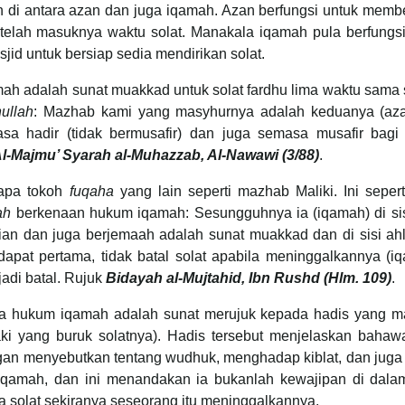
n di antara azan dan juga iqamah. Azan berfungsi untuk memb
elah masuknya waktu solat. Manakala iqamah pula berfungsi
id untuk bersiap sedia mendirikan solat.
ah adalah sunat muakkad untuk solat fardhu lima waktu sama 
ullah
: Mazhab kami yang masyhurnya adalah keduanya (az
a hadir (tidak bermusafir) dan juga semasa musafir bagi (
Al-Majmu’ Syarah al-Muhazzab, Al-Nawawi (3/88)
.
rapa tokoh
fuqaha
yang lain seperti mazhab Maliki. Ini seper
ah
berkenaan hukum iqamah: Sesungguhnya ia (iqamah) di sis
an dan juga berjemaah adalah sunat muakkad dan di sisi ahl
dapat pertama, tidak batal solat apabila meninggalkannya (i
adi batal. Rujuk
Bidayah al-Mujtahid, Ibn Rushd (Hlm. 109)
.
a hukum iqamah adalah sunat merujuk kepada hadis yang m
ki yang buruk solatnya). Hadis tersebut menjelaskan bahaw
gan menyebutkan tentang wudhuk, menghadap kiblat, dan juga
iqamah, dan ini menandakan ia bukanlah kewajipan di dalam
a solat sekiranya seseorang itu meninggalkannya.