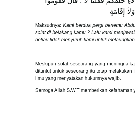
َءِ خَلْفَكُمْ فَقُلْنَا لاَ ‏.‏ قَالَ فَقُومُوا
Maksudnya:
Kami berdua pergi bertemu Abdul
solat di belakang kamu ? Lalu kami menjawab
beliau tidak menyuruh kami untuk melaungkan
Meskipun solat seseorang yang meninggalkan
dituntut untuk seseorang itu tetap melakukan 
ilmu yang menyatakan hukumnya wajib.
Semoga Allah S.W.T memberikan kefahaman y