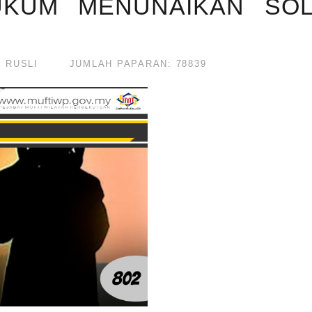
HUKUM MENUNAIKAN SO
 RUSLI
JUMLAH PAPARAN: 78839