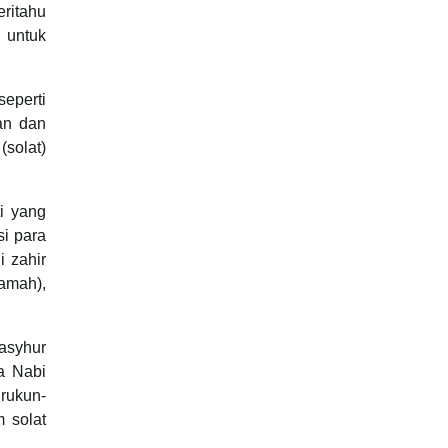
eritahu
 untuk
seperti
an dan
solat)
ti yang
i para
i zahir
qamah),
asyhur
a Nabi
 rukun-
 solat