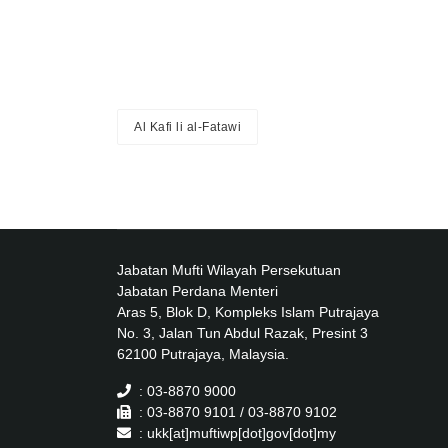
Al Kafi li al-Fatawi
Jabatan Mufti Wilayah Persekutuan
Jabatan Perdana Menteri
Aras 5, Blok D, Kompleks Islam Putrajaya
No. 3, Jalan Tun Abdul Razak, Presint 3
62100 Putrajaya, Malaysia.
: 03-8870 9000
: 03-8870 9101 / 03-8870 9102
: ukk[at]muftiwp[dot]gov[dot]my