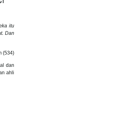
أَت
eka itu
at. Dan
 (534)
al dan
an ahli