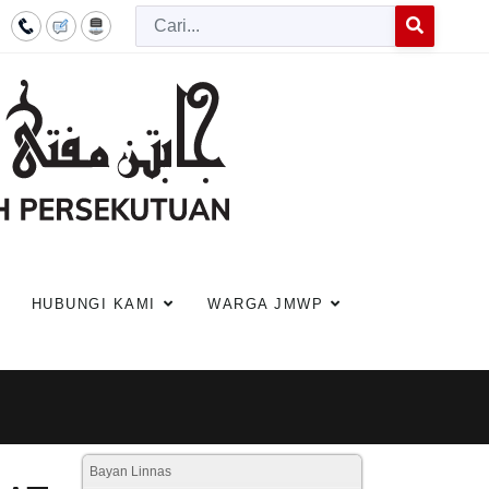
Cari
Type 2 or more c
HUBUNGI KAMI
WARGA JMWP
Bayan Linnas