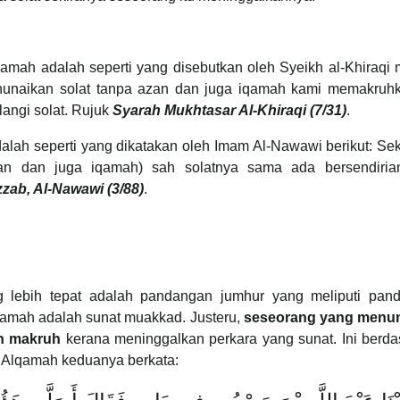
mah adalah seperti yang disebutkan oleh Syeikh al-Khiraqi 
enunaikan solat tanpa azan dan juga iqamah kami memakruh
langi solat. Rujuk
Syarah Mukhtasar Al-Khiraqi (7/31)
.
alah seperti yang dikatakan oleh Imam Al-Nawawi berikut: Se
an dan juga iqamah) sah solatnya sama ada bersendiria
zab, Al-Nawawi (3/88)
.
lebih tepat adalah pandangan jumhur yang meliputi pan
amah adalah sunat muakkad. Justeru,
seseorang yang menu
h makruh
kerana meninggalkan perkara yang sunat. Ini berda
a Alqamah keduanya berkata: