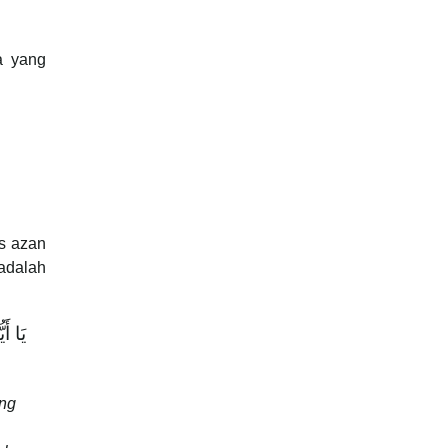
a yang
as azan
adalah
يَا أَ
ang