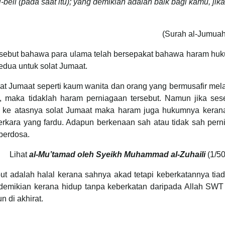
beli (pada saat itu); yang demikian adalah baik bagi kamu, jik
(Surah al-Jumuah
tersebut bahawa para ulama telah bersepakat bahawa haram h
edua untuk solat Jumaat.
solat Jumaat seperti kaum wanita dan orang yang bermusafir me
at, maka tidaklah haram perniagaan tersebut. Namun jika ses
ib ke atasnya solat Jumaat maka haram juga hukumnya kerana
erkara yang fardu. Adapun berkenaan sah atau tidak sah per
berdosa.
Lihat
al-Mu’tamad oleh Syeikh Muhammad al-Zuhaili
(1/5
ut adalah halal kerana sahnya akad tetapi keberkatannya tia
edemikian kerana hidup tanpa keberkatan daripada Allah SWT
 di akhirat.