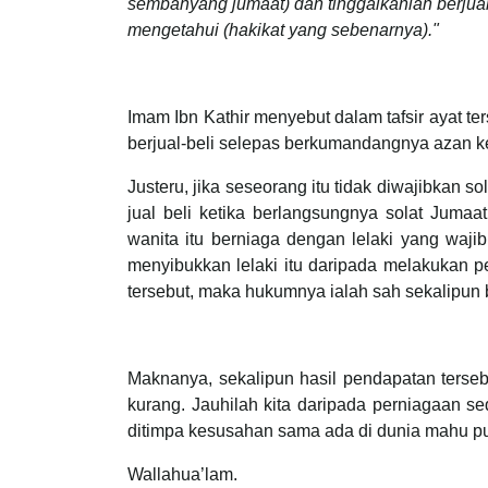
sembahyang jumaat) dan tinggalkanlah berjual-
mengetahui (hakikat yang sebenarnya)."
Imam Ibn Kathir menyebut dalam tafsir ayat 
berjual-beli selepas berkumandangnya azan k
Justeru, jika seseorang itu tidak diwajibkan 
jual beli ketika berlangsungnya solat Juma
wanita itu berniaga dengan lelaki yang waj
menyibukkan lelaki itu daripada melakukan p
tersebut, maka hukumnya ialah sah sekalipun 
Maknanya, sekalipun hasil pendapatan terseb
kurang. Jauhilah kita daripada perniagaan s
ditimpa kesusahan sama ada di dunia mahu pun
Wallahua’lam.