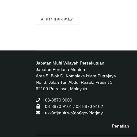
Al Kafi li al-Fatawi
Jabatan Mufti Wilayah Persekutuan
Jabatan Perdana Menteri
Aras 5, Blok D, Kompleks Islam Putrajaya
No. 3, Jalan Tun Abdul Razak, Presint 3
62100 Putrajaya, Malaysia.
: 03-8870 9000
: 03-8870 9101 / 03-8870 9102
: ukk[at]muftiwp[dot]gov[dot]my
Penafian