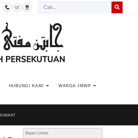
Cari
Type 2 or more c
HUBUNGI KAMI
WARGA JMWP
 JUMAAT
Bayan Linnas