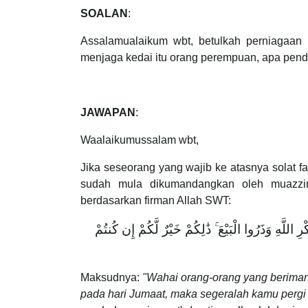
SOALAN
:
Assalamualaikum wbt, betulkah perniagaan
menjaga kedai itu orang perempuan, apa pend
JAWAPAN
:
Waalaikumussalam wbt,
Jika seseorang yang wajib ke atasnya solat f
sudah mula dikumandangkan oleh muazzin
berdasarkan firman Allah SWT:
ِ اللَّهِ وَذَرُوا الْبَيْعَ ۚ ذَٰلِكُمْ خَيْرٌ لَّكُمْ إِن كُنتُمْ
Maksudnya:
"Wahai orang-orang yang beriman
pada hari Jumaat, maka segeralah kamu pergi 