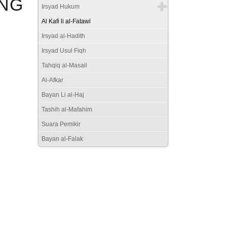
ANG
Irsyad Hukum
Al Kafi li al-Fatawi
Irsyad al-Hadith
Irsyad Usul Fiqh
Tahqiq al-Masail
Al-Afkar
Bayan Li al-Haj
Tashih al-Mafahim
Suara Pemikir
Bayan al-Falak