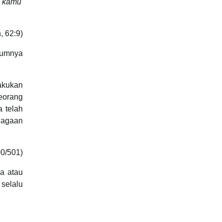
a kamu
, 62:9)
ukumnya
lakukan
eorang
 telah
niagaan
00/501)
da atau
 selalu