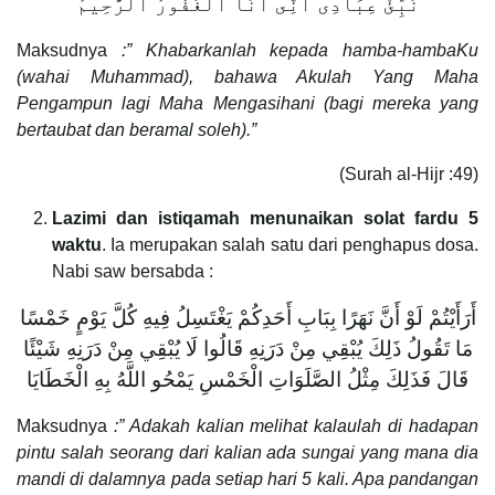
نَبِّئْ عِبَادِىٓ أَنِّىٓ أَنَا ٱلْغَفُورُ ٱلرَّحِيمُ
Maksudnya
:” Khabarkanlah kepada hamba-hambaKu
(wahai Muhammad), bahawa Akulah Yang Maha
Pengampun lagi Maha Mengasihani (bagi mereka yang
bertaubat dan beramal soleh).”
(Surah al-Hijr :49)
Lazimi dan istiqamah menunaikan solat fardu 5
waktu
. Ia merupakan salah satu dari penghapus dosa.
Nabi saw bersabda :
أَرَأَيْتُمْ لَوْ أَنَّ نَهَرًا بِبَابِ أَحَدِكُمْ يَغْتَسِلُ فِيهِ كُلَّ يَوْمٍ خَمْسًا
مَا تَقُولُ ذَلِكَ يُبْقِي مِنْ دَرَنِهِ قَالُوا لَا يُبْقِي مِنْ دَرَنِهِ شَيْئًا
قَالَ فَذَلِكَ مِثْلُ الصَّلَوَاتِ الْخَمْسِ يَمْحُو اللَّهُ بِهِ الْخَطَايَا
Maksudnya
:” Adakah kalian melihat kalaulah di hadapan
pintu salah seorang dari kalian ada sungai yang mana dia
mandi di dalamnya pada setiap hari 5 kali. Apa pandangan