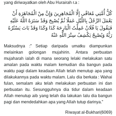
yang diriwayatkan oleh Abu Hurairah r.a :
كُلُّ أُمَّتِي مُعَافًى إِلَّا الْمُجَاهِرِينَ وَإِنَّ مِنْ الْمُجَاهَرَةِ أَنْ
يَعْمَلَ الرَّجُلُ بِاللَّيْلِ عَمَلًا ثُمَّ يُصْبِحَ وَقَدْ سَتَرَهُ اللَّهُ عَلَيْهِ
فَيَقُولَ يَا فُلَانُ عَمِلْتُ الْبَارِحَةَ كَذَا وَكَذَا وَقَدْ بَاتَ يَسْتُرُهُ
رَبُّهُ وَيُصْبِحُ يَكْشِفُ سِتْرَ اللَّهِ عَنْهُ
Maksudnya :” Setiap daripada umatku diampunkan
melainkan golongan mujahirin. Antara perbuatan
mujaharah ialah di mana seorang lelaki melakukan satu
amalan pada waktu malam kemudian dia bangun pada
waktu pagi dalam keadaan Allah telah menutup apa yang
dilakukannya pada waktu malam. Lalu dia berkata : Wahai
fulan, semalam aku telah melakukan perbuatan ini dan
perbuatan itu. Sesungguhnya dia tidur dalam keadaan
Allah menutup aib yang telah dia lakukan lalu dia bangun
pagi dan mendedahkan apa yang Allah tutup darinya.”
Riwayat al-Bukhari(6069)