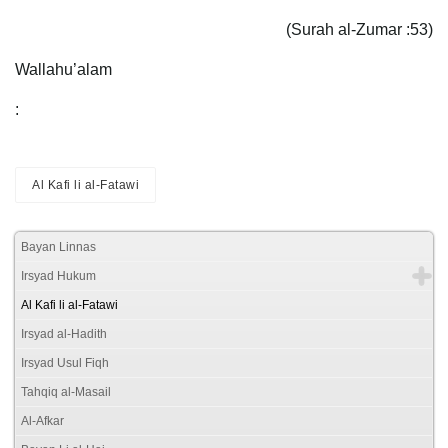
(Surah al-Zumar :53)
Wallahu’alam
:
Al Kafi li al-Fatawi
Bayan Linnas
Irsyad Hukum
Al Kafi li al-Fatawi
Irsyad al-Hadith
Irsyad Usul Fiqh
Tahqiq al-Masail
Al-Afkar