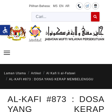
Pilihan Bahasa:
MS
EN
AR
Cari
Type 2 or more 
accessible
Laman Utama
Artikel
Al Kafi li al-Fatawi
AL-KAFI #873 : DOSA YANG KERAP MEMBELENGGU
AL-KAFI #873 : DOSA
YANG KERAP