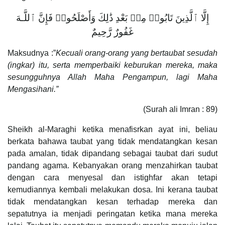
إِلَّا ٱلَّذِينَ تَابُوا۟ مِنۢ بَعْدِ ذَٰلِكَ وَأَصْلَحُوا۟ فَإِنَّ ٱللَّـهَ
غَفُورٌ رَّحِيمٌ
Maksudnya :”
Kecuali orang-orang yang bertaubat sesudah
(ingkar) itu, serta memperbaiki keburukan mereka, maka
sesungguhnya Allah Maha Pengampun, lagi Maha
Mengasihani.”
(Surah ali Imran : 89)
Sheikh al-Maraghi ketika menafisrkan ayat ini, beliau
berkata bahawa taubat yang tidak mendatangkan kesan
pada amalan, tidak dipandang sebagai taubat dari sudut
pandang agama. Kebanyakan orang menzahirkan taubat
dengan cara menyesal dan istighfar akan tetapi
kemudiannya kembali melakukan dosa. Ini kerana taubat
tidak mendatangkan kesan terhadap mereka dan
sepatutnya ia menjadi peringatan ketika mana mereka