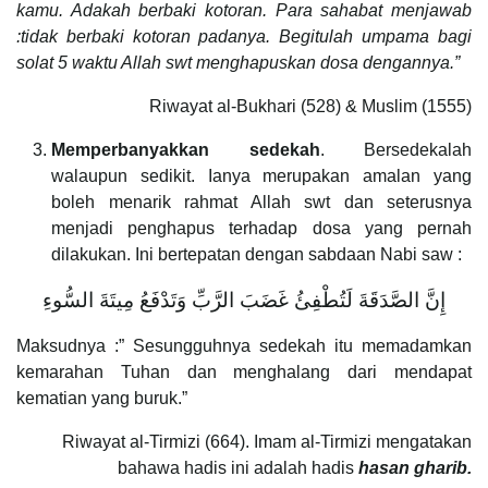
kamu. Adakah berbaki kotoran. Para sahabat menjawab
:tidak berbaki kotoran padanya. Begitulah umpama bagi
solat 5 waktu Allah swt menghapuskan dosa dengannya.”
Riwayat al-Bukhari (528) & Muslim (1555)
Memperbanyakkan sedekah
. Bersedekalah
walaupun sedikit. Ianya merupakan amalan yang
boleh menarik rahmat Allah swt dan seterusnya
menjadi penghapus terhadap dosa yang pernah
dilakukan. Ini bertepatan dengan sabdaan Nabi saw :
إِنَّ الصَّدَقَةَ لَتُطْفِئُ غَضَبَ الرَّبِّ وَتَدْفَعُ مِيتَةَ السُّوءِ
Maksudnya :” Sesungguhnya sedekah itu memadamkan
kemarahan Tuhan dan menghalang dari mendapat
kematian yang buruk.”
Riwayat al-Tirmizi (664). Imam al-Tirmizi mengatakan
bahawa hadis ini adalah hadis
hasan gharib.