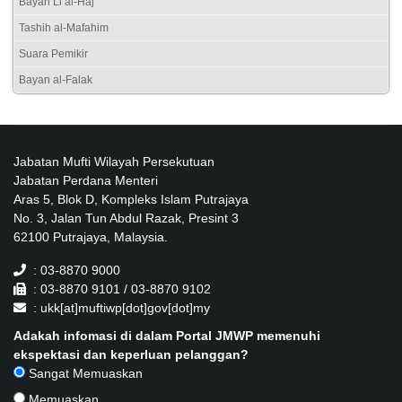
Bayan Li al-Haj
Tashih al-Mafahim
Suara Pemikir
Bayan al-Falak
Jabatan Mufti Wilayah Persekutuan
Jabatan Perdana Menteri
Aras 5, Blok D, Kompleks Islam Putrajaya
No. 3, Jalan Tun Abdul Razak, Presint 3
62100 Putrajaya, Malaysia.
: 03-8870 9000
: 03-8870 9101 / 03-8870 9102
: ukk[at]muftiwp[dot]gov[dot]my
Adakah infomasi di dalam Portal JMWP memenuhi
ekspektasi dan keperluan pelanggan?
Sangat Memuaskan
Memuaskan