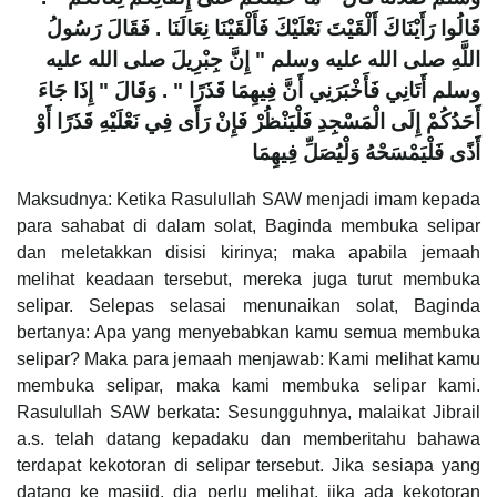
قَالُوا رَأَيْنَاكَ أَلْقَيْتَ نَعْلَيْكَ فَأَلْقَيْنَا نِعَالَنَا ‏.‏ فَقَالَ رَسُولُ
اللَّهِ صلى الله عليه وسلم ‏"‏ إِنَّ جِبْرِيلَ صلى الله عليه
وسلم أَتَانِي فَأَخْبَرَنِي أَنَّ فِيهِمَا قَذَرًا ‏"‏ ‏.‏ وَقَالَ ‏"‏ إِذَا جَاءَ
أَحَدُكُمْ إِلَى الْمَسْجِدِ فَلْيَنْظُرْ فَإِنْ رَأَى فِي نَعْلَيْهِ قَذَرًا أَوْ
أَذًى فَلْيَمْسَحْهُ وَلْيُصَلِّ فِيهِمَا
Maksudnya: Ketika Rasulullah SAW menjadi imam kepada
para sahabat di dalam solat, Baginda membuka selipar
dan meletakkan disisi kirinya; maka apabila jemaah
melihat keadaan tersebut, mereka juga turut membuka
selipar. Selepas selasai menunaikan solat, Baginda
bertanya: Apa yang menyebabkan kamu semua membuka
selipar? Maka para jemaah menjawab: Kami melihat kamu
membuka selipar, maka kami membuka selipar kami.
Rasulullah SAW berkata: Sesungguhnya, malaikat Jibrail
a.s. telah datang kepadaku dan memberitahu bahawa
terdapat kekotoran di selipar tersebut. Jika sesiapa yang
datang ke masjid, dia perlu melihat, jika ada kekotoran