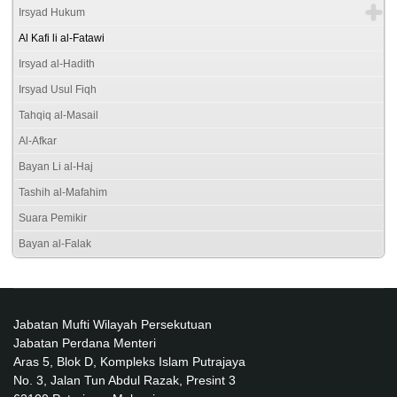
Irsyad Hukum
Al Kafi li al-Fatawi
Irsyad al-Hadith
Irsyad Usul Fiqh
Tahqiq al-Masail
Al-Afkar
Bayan Li al-Haj
Tashih al-Mafahim
Suara Pemikir
Bayan al-Falak
Jabatan Mufti Wilayah Persekutuan
Jabatan Perdana Menteri
Aras 5, Blok D, Kompleks Islam Putrajaya
No. 3, Jalan Tun Abdul Razak, Presint 3