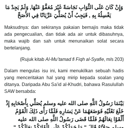
وَإِنْ كَانَ عَلَى الثَّوَابِ نَجَاسَةً غَيْرَ مُعَفَّوْ عَنْهَا, وَلَمْ يَجِدْ مَا
يَغْسِلُهُ بِهِ
, فَيَجِبُ أَنْ يُصَلِّيَ عَرِّيَانًا فِي الأَصَحِّ
Maksudnya: dan sekiranya pakaian bernajis maka tidak
ada pengecualian, dan tidak ada air untuk dibasuhnya,
maka wajib dan sah untuk menunaikan solat secara
bertelanjang.
(Rujuk kitab
Al-Mu’tamad fi Fiqh al-Syafie
, m/s 203)
Dalam mengulas isu ini, kami menukilkan sebuah hadis
yang menceritakan hal yang mirip kepada soalan yang
ditanya. Daripada Abu Sa'id al-Khudri, bahawa Rasulullah
SAW bersabda:
بَيْنَمَا رَسُولُ اللَّهِ صلى الله عليه وسلم يُصَلِّي بِأَصْحَابِهِ إِذْ
خَلَعَ نَعْلَيْهِ فَوَضَعَهُمَا عَنْ يَسَارِهِ فَلَمَّا رَأَى ذَلِكَ الْقَوْمُ
أَلْقَوْا نِعَالَهُمْ فَلَمَّا قَضَى رَسُولُ اللَّهِ صلى الله عليه
وسلم صَلاَتَهُ قَالَ ‏"‏ مَا حَمَلَكُمْ عَلَى إِلْقَائِكُمْ نِعَالَكُمْ ‏"‏ ‏.‏