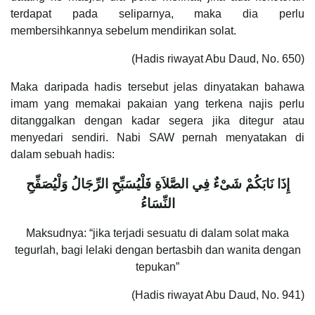
terdapat pada seliparnya, maka dia perlu
membersihkannya sebelum mendirikan solat.
(Hadis riwayat Abu Daud, No. 650)
Maka daripada hadis tersebut jelas dinyatakan bahawa
imam yang memakai pakaian yang terkena najis perlu
ditanggalkan dengan kadar segera jika ditegur atau
menyedari sendiri. Nabi SAW pernah menyatakan di
dalam sebuah hadis:
إِذَا نَابَكُمْ شَىْءٌ فِي الصَّلاَةِ فَلْيُسَبِّحِ الرِّجَالُ وَلْيُصَفِّحِ
النِّسَاءُ
Maksudnya: “jika terjadi sesuatu di dalam solat maka
tegurlah, bagi lelaki dengan bertasbih dan wanita dengan
tepukan”
(Hadis riwayat Abu Daud, No. 941)