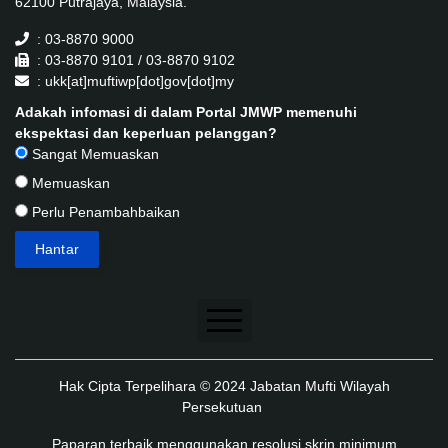
62100 Putrajaya, Malaysia.
: 03-8870 9000
: 03-8870 9101 / 03-8870 9102
: ukk[at]muftiwp[dot]gov[dot]my
Adakah infomasi di dalam Portal JMWP memenuhi
ekspektasi dan keperluan pelanggan?
Sangat Memuaskan
Memuaskan
Perlu Penambahbaikan
Penafian
Hak Cipta Terpelihara © 2024 Jabatan Mufti Wilayah
Dasar Keselamatan
Persekutuan
Dasar Privasi
Paparan terbaik menggunakan resolusi skrin minimum