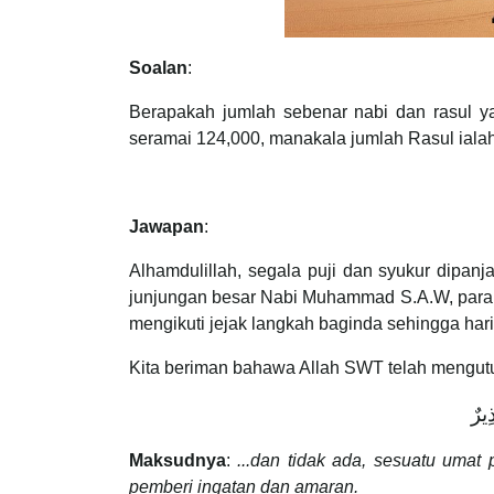
Soalan
:
Berapakah jumlah sebenar nabi dan rasul y
seramai 124,000, manakala jumlah Rasul ialah
Jawapan
:
Alhamdulillah, segala puji dan syukur dipan
junjungan besar Nabi Muhammad S.A.W, para i
mengikuti jejak langkah baginda sehingga hari
Kita beriman bahawa Allah SWT telah mengut
ِيرٌ
Maksudnya
:
...dan tidak ada, sesuatu uma
pemberi ingatan dan amaran.