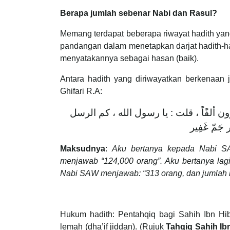
Berapa jumlah sebenar Nabi dan Rasul?
Memang terdapat beberapa riwayat hadith ya
pandangan dalam menetapkan darjat hadith-ha
menyatakannya sebagai hasan (baik).
Antara hadith yang diriwayatkan berkenaan j
Ghifari R.A:
ن ألفًاً ، قلت : يا رسول الله ، كم الرسل
َمّ غَفِير
Maksudnya
:
Aku bertanya kepada Nabi S
menjawab “124,000 orang”. Aku bertanya lagi
Nabi SAW menjawab: “313 orang, dan jumlah i
Hukum hadith: Pentahqiq bagi Sahih Ibn Hib
lemah (dha’if jiddan). (Rujuk
Tahqiq Sahih Ib