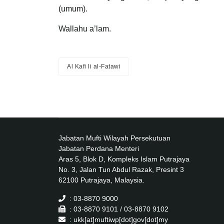
(umum).
Wallahu a’lam.
Al Kafi li al-Fatawi
Jabatan Mufti Wilayah Persekutuan
Jabatan Perdana Menteri
Aras 5, Blok D, Kompleks Islam Putrajaya
No. 3, Jalan Tun Abdul Razak, Presint 3
62100 Putrajaya, Malaysia.
: 03-8870 9000
: 03-8870 9101 / 03-8870 9102
: ukk[at]muftiwp[dot]gov[dot]my