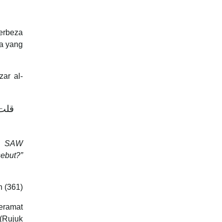
erbeza
ga yang
zar al-
قلت 
bi SAW
sebut?”
n (361)
eramat
 (Rujuk