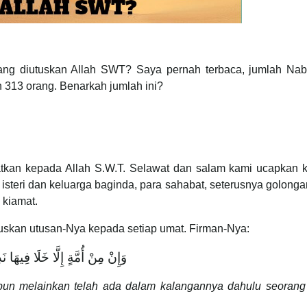
ang diutuskan Allah SWT? Saya pernah terbaca, jumlah Nabi
 313 orang. Benarkah jumlah ini?
jatkan kepada Allah S.W.T. Selawat dan salam kami ucapkan 
steri dan keluarga baginda, para sahabat, seterusnya golong
 kiamat.
uskan utusan-Nya kepada setiap umat. Firman-Nya:
وَإِنْ مِنْ أُمَّةٍ إِلَّا خَلَا فِيهَا نَذ
t pun melainkan telah ada dalam kalangannya dahulu seorang