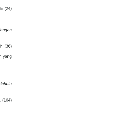
ir (24)
dengan
hl (36)
an yang
dahulu
’ (164)