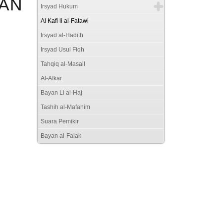
DAN
Irsyad Hukum
Al Kafi li al-Fatawi
Irsyad al-Hadith
Irsyad Usul Fiqh
Tahqiq al-Masail
Al-Afkar
Bayan Li al-Haj
Tashih al-Mafahim
Suara Pemikir
Bayan al-Falak