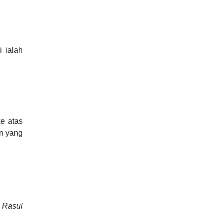
 ialah
ke atas
an yang
 Rasul