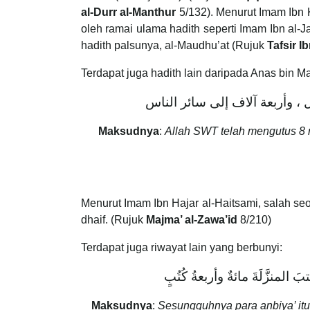
al-Durr al-Manthur
5/132). Menurut Imam Ibn Ka
oleh ramai ulama hadith seperti Imam Ibn al-
hadith palsunya, al-Maudhu’at (Rujuk
Tafsir I
Terdapat juga hadith lain daripada Anas bin 
ل ، وأربعة آلاف إلى سائر الناس
Maksudnya
:
Allah SWT telah mengutus 8 ri
Menurut Imam Ibn Hajar al-Haitsami, salah se
dhaif. (Rujuk
Majma’ al-Zawa’id
8/210)
Terdapat juga riwayat lain yang berbunyi:
َ المنزَّلَةَ مائةٌ وأربعةُ كُتُبٍ
Maksudnya
:
Sesungguhnya para anbiya’ itu