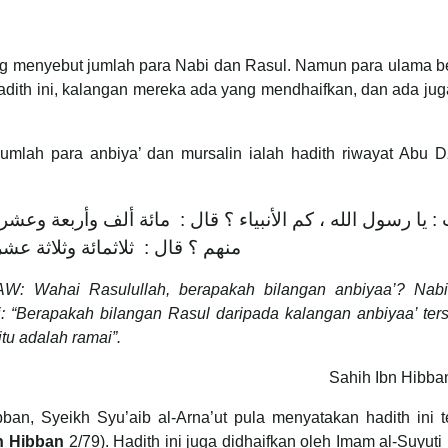
ng menyebut jumlah para Nabi dan Rasul. Namun para ulama b
dith ini, kalangan mereka ada yang mendhaifkan, dan ada ju
umlah para anbiya’ dan mursalin ialah hadith riwayat Abu D
: يا رسول الله ، كم الأنبياء ؟ قال : مائة ألف وأربعة وعشرو
منهم ؟ قال : ثلاثمائة وثلاثة عشر ج
AW: Wahai Rasulullah, berapakah bilangan anbiyaa’? Na
: “Berapakah bilangan Rasul daripada kalangan anbiyaa’ ter
tu adalah ramai”.
Sahih Ibn Hibba
ban, Syeikh Syu’aib al-Arna’ut pula menyatakan hadith ini t
n Hibban
2/79). Hadith ini juga didhaifkan oleh Imam al-Suyuti