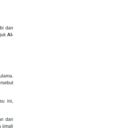
bi dan
ujuk
Al-
 ulama.
rsebut
u ini,
’an dan
 ijmali