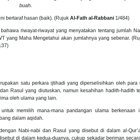
buah.
ni bertaraf hasan (baik). (Rujuk
Al-Fath al-Rabbani
1/484)
 bahawa riwayat-riwayat yang menyatakan tentang jumlah Na
 SWT yang Maha Mengetahui akan jumlahnya yang sebenar. (R
137)
upakan satu perkara ijtihadi yang diperselisihkan oleh para
dan Rasul yang diutuskan, namun kesahihan hadith-hadith te
rima oleh ulama yang lain.
 untuk memilih mana-mana pandangan ulama berkenaan is
bang dalam aqidah.
ci) dengan Nabi-nabi dan Rasul yang disebut di dalam al-Qur
disebut di dalam kedua-duanya, cukup sekadar beriman secara