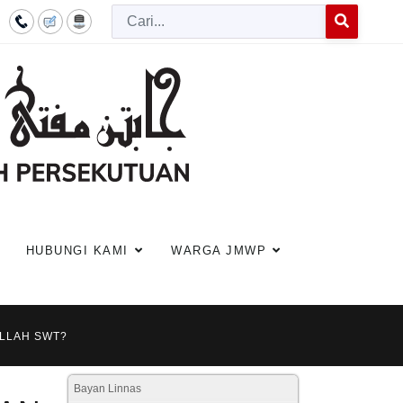
Cari
Type 2 or more c
HUBUNGI KAMI
WARGA JMWP
ALLAH SWT?
Bayan Linnas