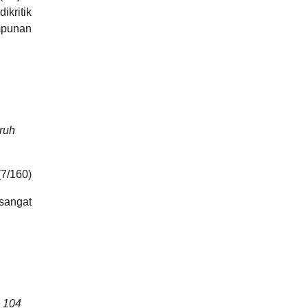
ikritik
impunan
uruh
(7/160)
 sangat
h 104