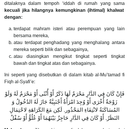
ditalaknya dalam tempoh ‘iddah di rumah yang sama
kecuali jika hilangnya kemungkinan (ihtimal) khalwat
dengan:
terdapat mahram isteri atau perempuan yang lain
bersama mereka,
atau terdapat penghadang yang menghalang antara
mereka seperti bilik dan sebagainya,
atau diasingkan mengikut tingkat seperti tingkat
bawah dan tingkat atas dan sebagainya.
Ini seperti yang disebutkan di dalam kitab al-Mu’tamad fi
Fiqh al-Syafi’e:
فَإِنْ كَانَ فِي الدَّارِ مَحْرَمٌ لَهَا ذَكَرٌ أَوْ أُنْثَى أَوْ مَحْرَمٌ لَهُ وَلَوْ
زَوْجَةٌ أُخْرَى أَوْ وُجِدَ امْرَأَةٌ أَجْنَبِيَّةٌ جَازَ لَهُ الدُخُولُ وَ
المُسَاكَنَةُ لانْتِفَاءِ المَحْذُور. لَكِن مَعَ الكَرَاهَةِ لاحْتِمَالِ
النَظَرُ. أَوْ كَانَ فِي الدَّارِ حَاجِزٌ بَيْنَهُمَا أَوْ عُلُوٌّ أَوْ سُفْلٌ