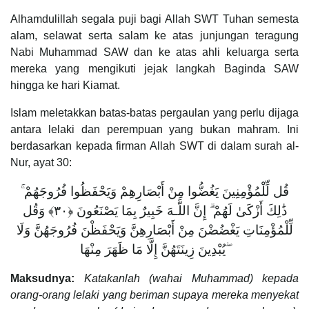
Alhamdulillah segala puji bagi Allah SWT Tuhan semesta
alam, selawat serta salam ke atas junjungan teragung
Nabi Muhammad SAW dan ke atas ahli keluarga serta
mereka yang mengikuti jejak langkah Baginda SAW
hingga ke hari Kiamat.
Islam meletakkan batas-batas pergaulan yang perlu dijaga
antara lelaki dan perempuan yang bukan mahram. Ini
berdasarkan kepada firman Allah SWT di dalam surah al-
Nur, ayat 30:
قُل لِّلْمُؤْمِنِينَ يَغُضُّوا مِنْ أَبْصَارِهِمْ وَيَحْفَظُوا فُرُوجَهُمْ ۚ
ذَٰلِكَ أَزْكَىٰ لَهُمْ ۗ إِنَّ اللَّـهَ خَبِيرٌ بِمَا يَصْنَعُونَ ﴿٣٠﴾ وَقُل
لِّلْمُؤْمِنَاتِ يَغْضُضْنَ مِنْ أَبْصَارِهِنَّ وَيَحْفَظْنَ فُرُوجَهُنَّ وَلَا
يُبْدِينَ زِينَتَهُنَّ إِلَّا مَا ظَهَرَ مِنْهَا ۖ
Maksudnya:
Katakanlah (wahai Muhammad) kepada
orang-orang lelaki yang beriman supaya mereka menyekat