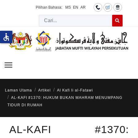
Pilihan Bahasa:
MS
EN
AR
Cari
Type 2 or more 
accessible
Laman Utama
Artikel
Al Kafi li al-Fatawi
AL-KAFI #1370: HUKUM BUKAN MAHRAM MENUMPANG
TIDUR DI RUMAH
AL-KAFI #1370: