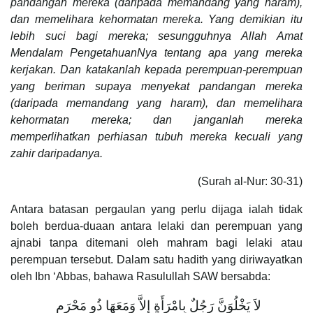
pandangan mereka (daripada memandang yang haram),
dan memelihara kehormatan mereka. Yang demikian itu
lebih suci bagi mereka; sesungguhnya Allah Amat
Mendalam PengetahuanNya tentang apa yang mereka
kerjakan. Dan katakanlah kepada perempuan-perempuan
yang beriman supaya menyekat pandangan mereka
(daripada memandang yang haram), dan memelihara
kehormatan mereka; dan janganlah mereka
memperlihatkan perhiasan tubuh mereka kecuali yang
zahir daripadanya.
(Surah al-Nur: 30-31)
Antara batasan pergaulan yang perlu dijaga ialah tidak
boleh berdua-duaan antara lelaki dan perempuan yang
ajnabi tanpa ditemani oleh mahram bagi lelaki atau
perempuan tersebut. Dalam satu hadith yang diriwayatkan
oleh Ibn ‘Abbas, bahawa Rasulullah SAW bersabda:
لاَ يَخْلُوَنَّ رَجُلٌ بِامْرَأَةٍ إِلاَّ وَمَعَهَا ذُو مَحْرَمٍ ‏