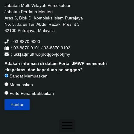
Jabatan Mufti Wilayah Persekutuan
Jabatan Perdana Menteri
Aras 5, Blok D, Kompleks Islam Putrajaya
No. 3, Jalan Tun Abdul Razak, Presint 3
62100 Putrajaya, Malaysia.
: 03-8870 9000
: 03-8870 9101 / 03-8870 9102
: ukk[at]muftiwp[dot]gov[dot]my
Adakah infomasi di dalam Portal JMWP memenuhi
ekspektasi dan keperluan pelanggan?
Sangat Memuaskan
Memuaskan
Perlu Penambahbaikan