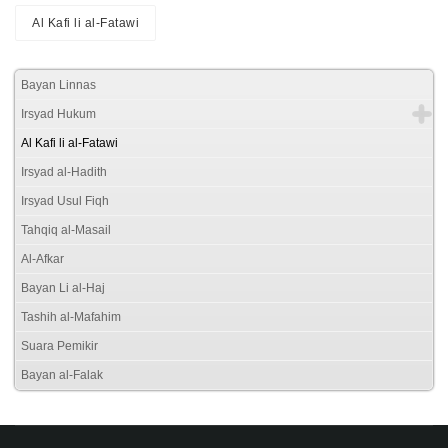
Al Kafi li al-Fatawi
Bayan Linnas
Irsyad Hukum
Al Kafi li al-Fatawi
Irsyad al-Hadith
Irsyad Usul Fiqh
Tahqiq al-Masail
Al-Afkar
Bayan Li al-Haj
Tashih al-Mafahim
Suara Pemikir
Bayan al-Falak