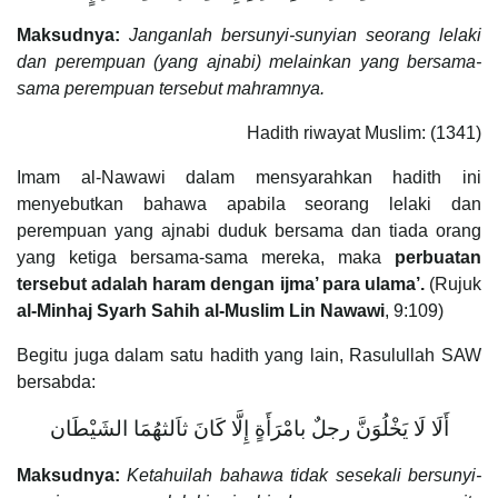
Maksudnya:
Janganlah bersunyi-sunyian seorang lelaki
dan perempuan (yang ajnabi) melainkan yang bersama-
sama perempuan tersebut mahramnya.
Hadith riwayat Muslim: (1341)
Imam al-Nawawi dalam mensyarahkan hadith ini
menyebutkan bahawa apabila seorang lelaki dan
perempuan yang ajnabi duduk bersama dan tiada orang
yang ketiga bersama-sama mereka, maka
perbuatan
tersebut adalah haram dengan ijma’ para ulama’.
(Rujuk
al-Minhaj Syarh Sahih al-Muslim Lin Nawawi
, 9:109)
Begitu juga dalam satu hadith yang lain, Rasulullah SAW
bersabda:
أَلَا لَا يَخْلُوَنَّ رجلٌ بامْرَأَةٍ إِلَّا كَانَ ثاَلثهُمَا الشَيْطَان
Maksudnya:
Ketahuilah bahawa tidak sesekali bersunyi-