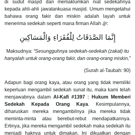
di sudut masjid dan memaklumkan niat sedekahnya
kepada ahli-ahli jawatankuasa masjid. Umum mengetahui
bahawa orang fakir dan miskin adalah layah untuk
menerima sedekah seperti mana firman Allah ﷻ:
إِنَّمَا الصَّدَقَاتُ لِلْفُقَرَاءِ وَالْمَسَاكِينِ
Maksudnya:
“Sesungguhnya sedekah-sedekah (zakat) itu
hanyalah untuk orang-orang fakir, dan orang-orang miskin,”
(Surah al-Taubah: 90)
Adapun bagi orang kaya, atau orang yang tidak memiliki
keperluan mengambil sedekah sunat itu, maka kami telah
menjawabnya dalam
Al-Kafi #1397 : Hukum Memberi
Sedekah Kepada Orang Kaya
. Kesimpulannya,
diharuskan mereka mengambilnya jika mereka tidak
meminta-minta atau berebut-rebut mendapatkannya.
Ertinya, jika mereka mengambil sedekah maka sedekah itu
menjadi haknya untuk dimakan. Ini dikuatkan dengan