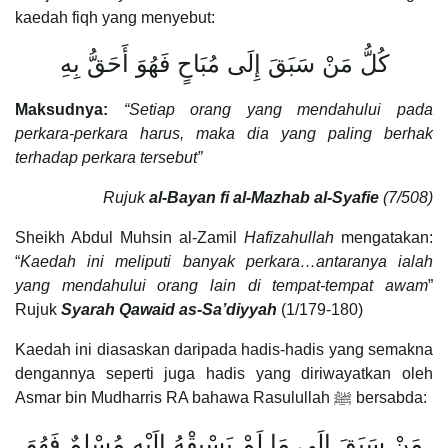
kaedah fiqh yang menyebut:
كُلُّ مَنْ سَبَقَ إِلَى مُبَاحٍ فَهُوَ أَحَقُّ بِهِ
Maksudnya:
“Setiap orang yang mendahului pada
perkara-perkara harus, maka dia yang paling berhak
terhadap perkara tersebut”
Rujuk
al-Bayan fi al-Mazhab al-Syafie
(7/508)
Sheikh Abdul Muhsin al-Zamil
Hafizahullah
mengatakan:
“
Kaedah ini meliputi banyak perkara…antaranya ialah
yang mendahului orang lain di tempat-tempat awam
”
Rujuk
Syarah Qawaid as-Sa’diyyah
(1/179-180)
Kaedah ini diasaskan daripada hadis-hadis yang semakna
dengannya seperti juga hadis yang diriwayatkan oleh
Asmar bin Mudharris RA bahawa Rasulullah ﷺ bersabda:
مَنْ سَبَقَ إِلَى مَا لَمْ يَسْبِقْهُ إِلَيْهِ مُسْلِمٌ فَهُوَ