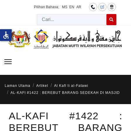
Pilihan Bahasa:
MS
EN
AR
Cari
Type 2 or more 
accessible
Laman Utama
Artikel
Al Kafi li al-Fatawi
AL-KAFI #1422 : BEREBUT BARANG SEDEKAH DI MASJID
AL-KAFI #1422 :
BEREBUT BARANG