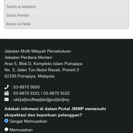
Tashih al-Mafahim
Suara Pemikir
Bayan al-Falak
Jabatan Mufti Wilayah Persekutuan
Jabatan Perdana Menteri
Aras 5, Blok D, Kompleks Islam Putrajaya
No. 3, Jalan Tun Abdul Razak, Presint 3
62100 Putrajaya, Malaysia.
: 03-8870 9000
: 03-8870 9101 / 03-8870 9102
: ukk[at]muftiwp[dot]gov[dot]my
Adakah infomasi di dalam Portal JMWP memenuhi
ekspektasi dan keperluan pelanggan?
Sangat Memuaskan
Memuaskan