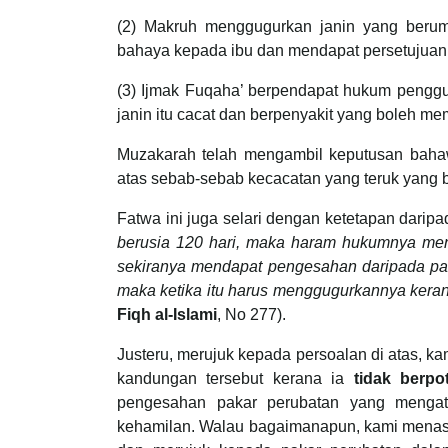
(2) Makruh menggugurkan janin yang berumu
bahaya kepada ibu dan mendapat persetujuan 
(3) Ijmak Fuqaha’ berpendapat hukum penggu
janin itu cacat dan berpenyakit yang boleh 
Muzakarah telah mengambil keputusan baha
atas sebab-sebab kecacatan yang teruk yang
Fatwa ini juga selari dengan ketetapan daripa
berusia 120 hari, maka haram hukumnya meng
sekiranya mendapat pengesahan daripada pa
maka ketika itu harus menggugurkannya kera
Fiqh al-Islami
, No 277).
Justeru, merujuk kepada persoalan di atas, 
kandungan tersebut kerana ia
tidak berpo
pengesahan pakar perubatan yang mengat
kehamilan. Walau bagaimanapun, kami menasih