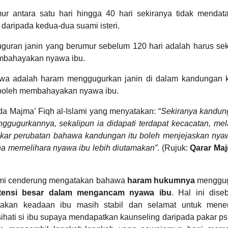
r antara satu hari hingga 40 hari sekiranya tidak mendat
daripada kedua-dua suami isteri.
guran janin yang berumur sebelum 120 hari adalah harus sek
membahayakan nyawa ibu.
wa adalah haram menggugurkan janin di dalam kandungan k
 boleh membahayakan nyawa ibu.
da Majma’ Fiqh al-Islami yang menyatakan: “
Sekiranya kandung
gugurkannya, sekalipun ia didapati terdapat kecacatan, mel
kar perubatan bahawa kandungan itu boleh menjejaskan nyaw
na memelihara nyawa ibu lebih diutamakan”
. (Rujuk:
Qarar Maj
kami cenderung mengatakan bahawa
haram hukumnya
menggug
tensi besar dalam mengancam nyawa ibu
. Hal ini dise
akan keadaan ibu masih stabil dan selamat untuk mene
ati si ibu supaya mendapatkan kaunseling daripada pakar ps