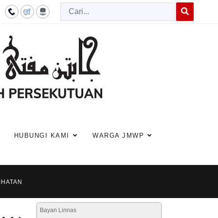
Cari
Type 2 or more c
HUBUNGI KAMI
WARGA JMWP
IHATAN
Bayan Linnas