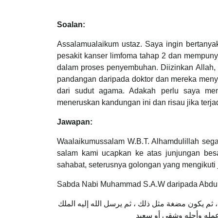
Soalan:
Assalamualaikum ustaz. Saya ingin bertan
pesakit kanser limfoma tahap 2 dan mempunyai
dalam proses penyembuhan. Diizinkan Allah,
pandangan daripada doktor dan mereka meny
dari sudut agama. Adakah perlu saya men
meneruskan kandungan ini dan risau jika terja
Jawapan:
Waalaikumussalam W.B.T. Alhamdulillah sega
salam kami ucapkan ke atas junjungan bes
sahabat, seterusnya golongan yang mengikuti 
Sabda Nabi Muhammad S.A.W daripada Abdull
 ثم يكون مضغة مثل ذلك ، ثم يرسل الله إليه الملك
، مله وأجله وشقي أو سعيد