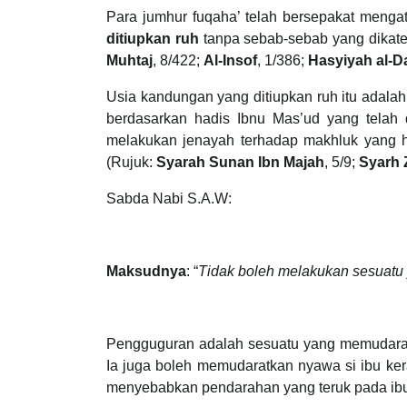
Para jumhur fuqaha’ telah bersepakat men
ditiupkan ruh
tanpa sebab-sebab yang dikateg
Muhtaj
, 8/422;
Al-Insof
, 1/386;
Hasyiyah al-D
Usia kandungan yang ditiupkan ruh itu adalah
berdasarkan hadis Ibnu Mas’ud yang telah 
melakukan jenayah terhadap makhluk yang 
(Rujuk:
Syarah Sunan Ibn Majah
, 5/9;
Syarh 
Sabda Nabi S.A.W:
Maksudnya
: “
Tidak boleh melakukan sesuatu 
Pengguguran adalah sesuatu yang memudaratk
Ia juga boleh memudaratkan nyawa si ibu ke
menyebabkan pendarahan yang teruk pada i