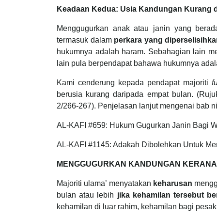
Keadaan Kedua: Usia Kandungan Kurang da
Menggugurkan anak atau janin yang berad
termasuk dalam
perkara yang diperselisih
hukumnya adalah haram. Sebahagian lain m
lain pula berpendapat bahawa hukumnya adala
Kami cenderung kepada pendapat majoriti
f
berusia kurang daripada empat bulan. (Ruju
2/266-267). Penjelasan lanjut mengenai bab ni 
AL-KAFI #659: Hukum Gugurkan Janin Bagi W
AL-KAFI #1145: Adakah Dibolehkan Untuk M
MENGGUGURKAN KANDUNGAN KERANA 
Majoriti ulama’ menyatakan
keharusan
menggu
bulan atau lebih
jika kehamilan tersebut b
kehamilan di luar rahim, kehamilan bagi pesaki