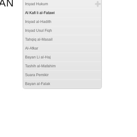
AN
Irsyad Hukum
Al Kafi li al-Fatawi
Irsyad al-Hadith
Irsyad Usul Fiqh
Tahqiq al-Masail
Al-Afkar
Bayan Li al-Haj
Tashih al-Mafahim
Suara Pemikir
Bayan al-Falak