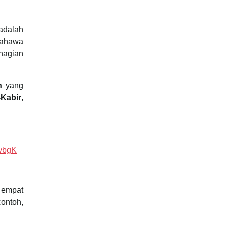
dalah
bahawa
hagian
an
yang
-Kabir
,
zvbgK
 empat
contoh,