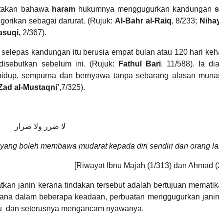
gatakan bahawa
haram
hukumnya menggugurkan kandungan
s
orikan sebagai darurat. (Rujuk:
Al-Bahr al-Raiq
, 8/233;
Nihay
asuqi,
2/367).
 selepas kandungan itu berusia empat bulan atau 120 hari ke
disebutkan sebelum ini. (Rujuk:
Fathul Bari
, 11/588). Ia d
hidup, sempurna dan bernyawa tanpa sebarang alasan muna
Zad al-Mustaqni'
,7/325).
لا ضرر ولا ضرار
yang boleh membawa mudarat kepada diri sendiri dan orang la
[Riwayat Ibnu Majah (1/313) dan Ahmad (
an janin kerana tindakan tersebut adalah bertujuan mematik
rana dalam beberapa keadaan, perbuatan menggugurkan janin
bu dan seterusnya mengancam nyawanya.