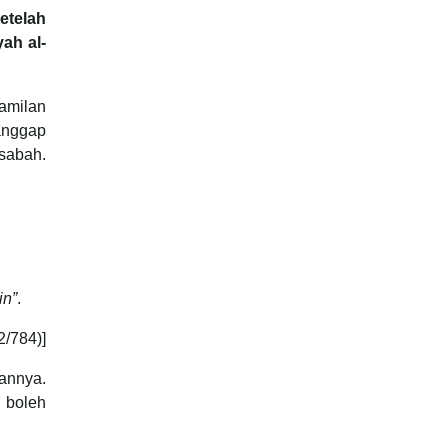
etelah
ah al-
hamilan
ianggap
sabah.
in”
.
2/784)]
annya.
 boleh