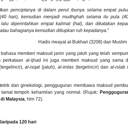
kan penciptanya di dalam perut ibunya selama empat puluh
(40 hari), kemudian menjadi mudhghah selama itu pula (40 
alu diperintahkan empat kalimat (hal), dan dikatakan kepa
ka atau bahagianya kemudian ditiupkan ruh kepadanya
.”
Hadis riwayat al-Bukhari (3208) dan Muslim
Dan perkataan al-ijhad ini juga memberi maksud yang sama 
tergelincir),
al-isqat
(jatuh),
al-imlas
(tergelincir) dan
al-islab
(
bstetrik dan ginekologi, pengguguran membawa maksud pemb
 tamat tempoh kehamilan yang normal. (Rujuk:
Penggugura
n
di Malaysia
, hlm 72).
aripada 120 hari