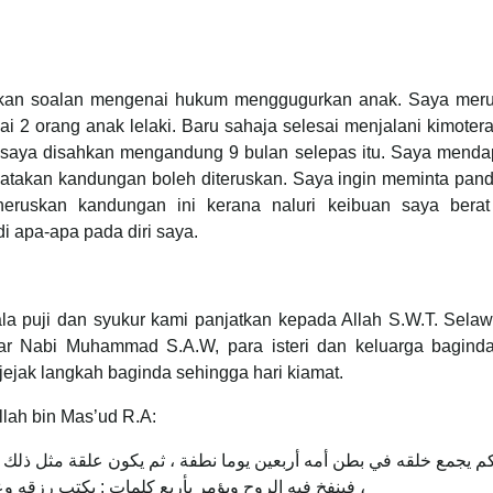
yakan soalan mengenai hukum menggugurkan anak. Saya mer
 2 orang anak lelaki. Baru sahaja selesai menjalani kimoter
 saya disahkan mengandung 9 bulan selepas itu. Saya menda
atakan kandungan boleh diteruskan. Saya ingin meminta pan
eruskan kandungan ini kerana naluri keibuan saya berat
di apa-apa pada diri saya.
la puji dan syukur kami panjatkan kepada Allah S.W.T. Selaw
ar Nabi Muhammad S.A.W, para isteri dan keluarga baginda
jejak langkah baginda sehingga hari kiamat.
ah bin Mas’ud R.A:
م يجمع خلقه في بطن أمه أربعين يوما نطفة ، ثم يكون علقة مثل ذلك ،
فينفخ فيه الروح ويؤمر بأربع كلمات : بكتب رزقه وع