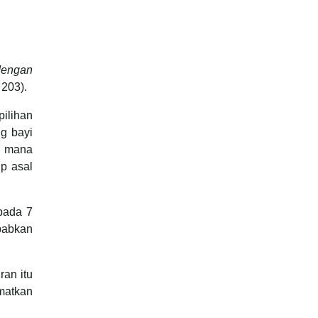
dengan
 203).
ilihan
ng bayi
i mana
ip asal
pada 7
babkan
ran itu
amatkan