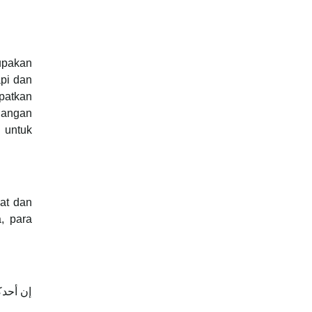
upakan
api dan
patkan
dangan
 untuk
at dan
, para
إن أحدك