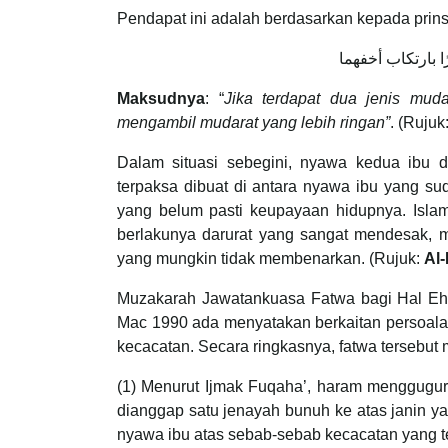
Pendapat ini adalah berdasarkan kepada prin
 بارتكاب أخفهما
Maksudnya
: “
Jika terdapat dua jenis mud
mengambil mudarat yang lebih ringan”
. (Rujuk
Dalam situasi sebegini, nyawa kedua ibu 
terpaksa dibuat di antara nyawa ibu yang su
yang belum pasti keupayaan hidupnya. Islam
berlakunya darurat yang sangat mendesak, ma
yang mungkin tidak membenarkan. (Rujuk:
Al
Muzakarah Jawatankuasa Fatwa bagi Hal Ehw
Mac 1990 ada menyatakan berkaitan persoala
kecacatan. Secara ringkasnya, fatwa tersebut
(1) Menurut Ijmak Fuqaha’, haram menggugurk
dianggap satu jenayah bunuh ke atas janin ya
nyawa ibu atas sebab-sebab kecacatan yang t