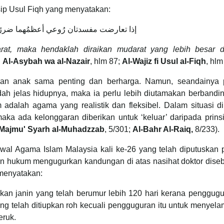
sip Usul Fiqh yang menyatakan:
إذا تعارضت مفسدتان رُوعي أعظمُهما ضررًا
arat, maka hendaklah diraikan mudarat yang lebih besar 
:
Al-Asybah wa al-Nazair
, hlm 87;
Al-Wajiz fi Usul al-Fiqh
, hlm
dan anak sama penting dan berharga. Namun, seandainya p
dah jelas hidupnya, maka ia perlu lebih diutamakan berbandi
 adalah agama yang realistik dan fleksibel. Dalam situasi d
ka ada kelonggaran diberikan untuk ‘keluar’ daripada prins
-Majmu' Syarh al-Muhadzzab
, 5/301;
Al-Bahr Al-Raiq,
8/233).
al Agama Islam Malaysia kali ke-26 yang telah diputuskan 
n hukum mengugurkan kandungan di atas nasihat doktor dise
 menyatakan:
an janin yang telah berumur lebih 120 hari kerana penggugu
ng telah ditiupkan roh kecuali pengguguran itu untuk menyel
eruk.