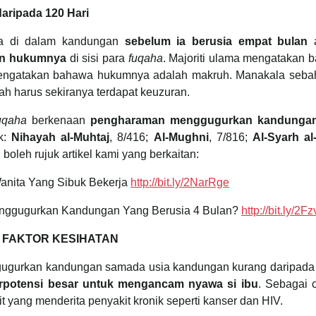
ripada 120 Hari
a di dalam kandungan
sebelum ia berusia empat bulan
a
kan hukumnya
di sisi para
fuqaha
. Majoriti ulama mengatakan 
engatakan bahawa hukumnya adalah makruh. Manakala seba
h harus sekiranya terdapat keuzuran.
uqaha
berkenaan
pengharaman menggugurkan kandung
k:
Nihayah al-Muhtaj
, 8/416;
Al-Mughni
, 7/816;
Al-Syarh al
boleh rujuk artikel kami yang berkaitan:
anita Yang Sibuk Bekerja
http://bit.ly/2NarRge
enggugurkan Kandungan Yang Berusia 4 Bulan?
http://bit.ly/2F
FAKTOR KESIHATAN
gurkan kandungan samada usia kandungan kurang daripada
erpotensi besar untuk mengancam nyawa si ibu
. Sebagai 
t yang menderita penyakit kronik seperti kanser dan HIV.