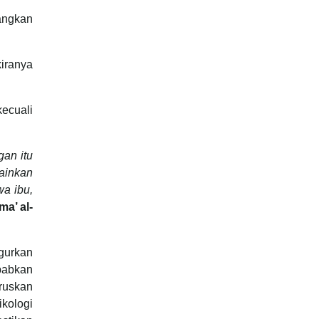
angkan
iranya
ecuali
an itu
ainkan
a ibu,
ma’ al-
urkan
babkan
ruskan
ikologi