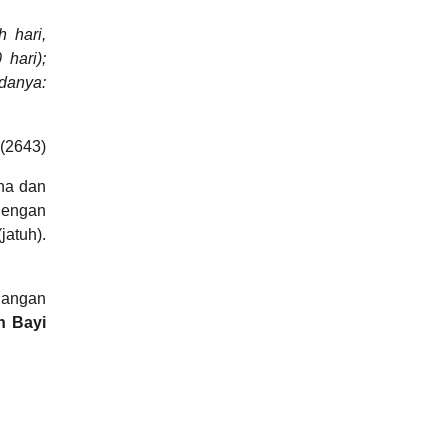
 hari,
hari);
danya:
 (2643)
dengan
jatuh).
uangan
n Bayi