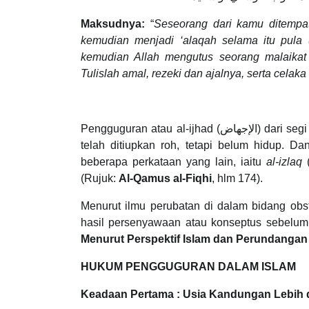
Maksudnya:
“
Seseorang dari kamu ditempat
kemudian menjadi ‘alaqah selama itu pula 
kemudian Allah mengutus seorang malaikat l
Tulislah amal, rezeki dan ajalnya, serta cela
Pengguguran atau al-ijhad (الإجهاض) dari segi bahasa memberi maksud janin yang jatuh yang telah sempurna dan
telah ditiupkan roh, tetapi belum hidup. 
beberapa perkataan yang lain, iaitu
al-izlaq
(
(Rujuk:
Al-Qamus al-Fiqhi
, hlm 174).
Menurut ilmu perubatan di dalam bidang o
hasil persenyawaan atau konseptus sebelum
Menurut Perspektif Islam dan Perundanga
HUKUM PENGGUGURAN DALAM ISLAM
Keadaan Pertama : Usia Kandungan Lebih d