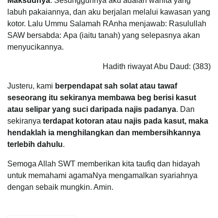
Maksudnya
: Sesungguhnya aku adalah wanita yang
labuh pakaiannya, dan aku berjalan melalui kawasan yang
kotor. Lalu Ummu Salamah RAnha menjawab: Rasulullah
SAW bersabda: Apa (iaitu tanah) yang selepasnya akan
menyucikannya.
Hadith riwayat Abu Daud: (383)
Justeru, kami
berpendapat sah solat atau tawaf
seseorang itu sekiranya membawa beg berisi kasut
atau selipar yang suci daripada najis padanya
. Dan
sekiranya
terdapat kotoran atau najis pada kasut, maka
hendaklah ia menghilangkan dan membersihkannya
terlebih dahulu
.
Semoga Allah SWT memberikan kita taufiq dan hidayah
untuk memahami agamaNya mengamalkan syariahnya
dengan sebaik mungkin. Amin.