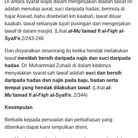
Di antara syarat wajib dalam mengerjakan ibadah tawaf ini
adalah menutup aurat, suci daripada hadas, bermula di
hajar Aswad, bahu disebelah kiri kaabah, tawaf diluar
kaabah, tawaf sebanyak tujuh pusingan dan mengerjakan
tawaf di dalam masjid. (Lihat
al-Mu’tamad fi al-Fiqh al-
Syafi’e
,2/243-246
Dan disyaratkan seseorang itu ketika hendak melakukan
tawaf
mestilah bersih daripada najis dan suci daripada
hadas
. Dr. Muhammad Zuhaili di dalam kitabnya
menyatakan syarat sah tawaf adalah
suci dan bersih
daripada hadas dan najis pada baju, badan serta
tempat yang hendak dilakukan tawaf
. (Lihat
al-
Mu’tamad fi al-Fiqh al-Syafi’e
, 2/344)
Kesimpulan
Berbalik kepada persoalan dan perbahasan yang
diberikan dapat kami simpulkan disini,