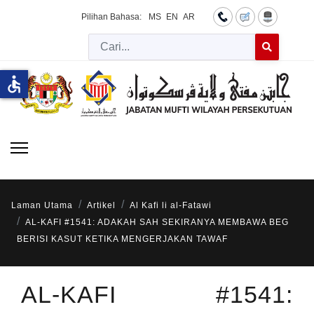
Pilihan Bahasa:
MS
EN
AR
Cari
Type 2 or more 
accessible
Laman Utama
Artikel
Al Kafi li al-Fatawi
AL-KAFI #1541: ADAKAH SAH SEKIRANYA MEMBAWA BEG
BERISI KASUT KETIKA MENGERJAKAN TAWAF
AL-KAFI #1541: