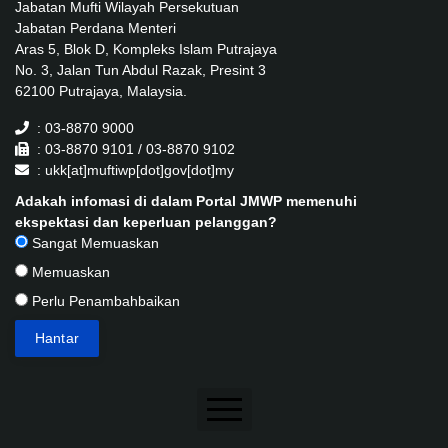
Jabatan Mufti Wilayah Persekutuan
Jabatan Perdana Menteri
Aras 5, Blok D, Kompleks Islam Putrajaya
No. 3, Jalan Tun Abdul Razak, Presint 3
62100 Putrajaya, Malaysia.
: 03-8870 9000
: 03-8870 9101 / 03-8870 9102
: ukk[at]muftiwp[dot]gov[dot]my
Adakah infomasi di dalam Portal JMWP memenuhi
ekspektasi dan keperluan pelanggan?
Sangat Memuaskan
Memuaskan
Perlu Penambahbaikan