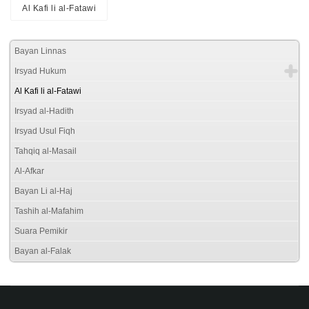
Al Kafi li al-Fatawi
Bayan Linnas
Irsyad Hukum
Al Kafi li al-Fatawi
Irsyad al-Hadith
Irsyad Usul Fiqh
Tahqiq al-Masail
Al-Afkar
Bayan Li al-Haj
Tashih al-Mafahim
Suara Pemikir
Bayan al-Falak