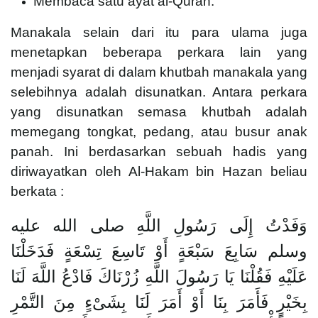
Membaca satu ayat al-Quran.
Manakala selain dari itu para ulama juga
menetapkan beberapa perkara lain yang
menjadi syarat di dalam khutbah manakala yang
selebihnya adalah disunatkan. Antara perkara
yang disunatkan semasa khutbah adalah
memegang tongkat, pedang, atau busur anak
panah. Ini berdasarkan sebuah hadis yang
diriwayatkan oleh Al-Hakam bin Hazan beliau
berkata :
وَفَدْتُ إِلَى رَسُولِ اللَّهِ صلى الله عليه
وسلم سَابِعَ سَبْعَةٍ أَوْ تَاسِعَ تِسْعَةٍ فَدَخَلْنَا
عَلَيْهِ فَقُلْنَا يَا رَسُولَ اللَّهِ زُرْنَاكَ فَادْعُ اللَّهَ لَنَا
بِخَيْرٍ فَأَمَرَ بِنَا أَوْ أَمَرَ لَنَا بِشَىْءٍ مِنَ التَّمْرِ