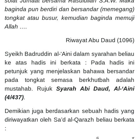
solat Jumaat bersama Rasulullah S.A.W. Maka
baginda pun berdiri dan bersandar (memegang)
tongkat atau busur, kemudian baginda memuji
Allah ….
Riwayat Abu Daud (1096)
Syeikh Badruddin al-‘Aini dalam syarahan beliau
ke atas hadis ini berkata : Pada hadis ini
petunjuk yang menjelaskan bahawa bersandar
pada tongkat semasa berkhutbah adalah
mustahab. Rujuk
Syarah Abi Daud, Al-‘Aini
(4/437)
.
Demikian juga berdasarkan sebuah hadis yang
diriwayatkan oleh Sa’d al-Qarazh beliau berkata
: