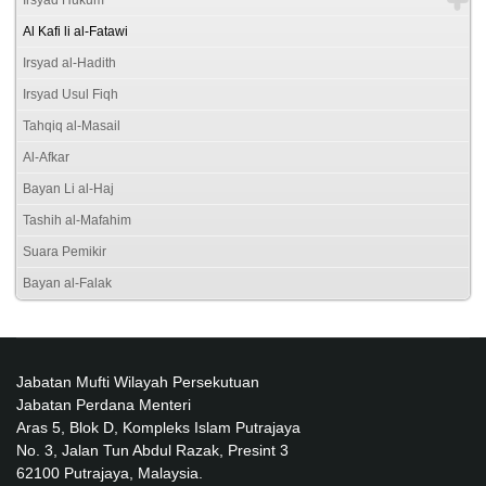
Al Kafi li al-Fatawi
Irsyad al-Hadith
Irsyad Usul Fiqh
Tahqiq al-Masail
Al-Afkar
Bayan Li al-Haj
Tashih al-Mafahim
Suara Pemikir
Bayan al-Falak
Jabatan Mufti Wilayah Persekutuan
Jabatan Perdana Menteri
Aras 5, Blok D, Kompleks Islam Putrajaya
No. 3, Jalan Tun Abdul Razak, Presint 3
62100 Putrajaya, Malaysia.