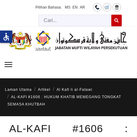
Pilihan Bahasa:
MS
EN
AR
Cari
Type 2 or more 
accessible
Laman Utama
Artikel
Al Kafi li al-Fatawi
AL-KAFI #1606 : HUKUM KHATIB MEMEGANG TONGKAT
SEMASA KHUTBAH
AL-KAFI #1606 :