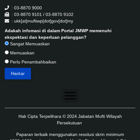
: 03-8870 9000
: 03-8870 9101 / 03-8870 9102
: ukk[at]muftiwp[dot]gov[dot]my
Adakah infomasi di dalam Portal JMWP memenuhi
ekspektasi dan keperluan pelanggan?
Sangat Memuaskan
Memuaskan
Perlu Penambahbaikan
Penafian
Hak Cipta Terpelihara © 2024 Jabatan Mufti Wilayah
Dasar Keselamatan
Persekutuan
Dasar Privasi
Paparan terbaik menggunakan resolusi skrin minimum