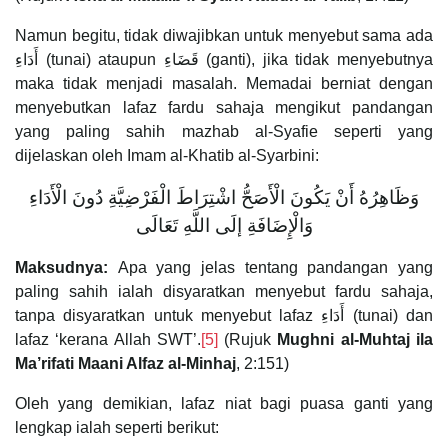
Namun begitu, tidak diwajibkan untuk menyebut sama ada
أَدَاءِ (tunai) ataupun قَضَاءِ (ganti), jika tidak menyebutnya
maka tidak menjadi masalah. Memadai berniat dengan
menyebutkan lafaz fardu sahaja mengikut pandangan
yang paling sahih mazhab al-Syafie seperti yang
dijelaskan oleh Imam al-Khatib al-Syarbini:
وَظَاهِرُهُ أَنْ يَكُونَ الْأَصَحُّ اشْتِرَاطَ الْفَرْضِيَّةِ دُونَ الْأَدَاءِ
وَالْإِضَافَةِ إلَى اللَّهِ تَعَالَى
Maksudnya:
Apa yang jelas tentang pandangan yang
paling sahih ialah disyaratkan menyebut fardu sahaja,
tanpa disyaratkan untuk menyebut lafaz أَدَاءِ (tunai) dan
lafaz ‘kerana Allah SWT’.
[5]
(Rujuk
Mughni al-Muhtaj ila
Ma’rifati Maani Alfaz al-Minhaj
, 2:151)
Oleh yang demikian, lafaz niat bagi puasa ganti yang
lengkap ialah seperti berikut: