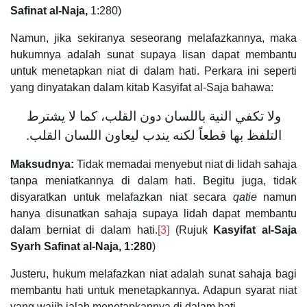
Safinat al-Naja,
1:280)
Namun, jika sekiranya seseorang melafazkannya, maka
hukumnya adalah sunat supaya lisan dapat membantu
untuk menetapkan niat di dalam hati. Perkara ini seperti
yang dinyatakan dalam kitab Kasyifat al-Saja bahawa:
ولا تكفي النية باللسان دون القلب، كما لا يشترط
التلفظ بها قطعاً لكنه يندب ليعاون اللسان القلب.
Maksudnya:
Tidak memadai menyebut niat di lidah sahaja
tanpa meniatkannya di dalam hati. Begitu juga, tidak
disyaratkan untuk melafazkan niat secara
qatie
namun
hanya disunatkan sahaja supaya lidah dapat membantu
dalam berniat di dalam hati.
[3]
(Rujuk
Kasyifat al-Saja
Syarh Safinat al-Naja, 1:280
)
Justeru, hukum melafazkan niat adalah sunat sahaja bagi
membantu hati untuk menetapkannya. Adapun syarat niat
yang wajib ialah menetapkannya di dalam hati.