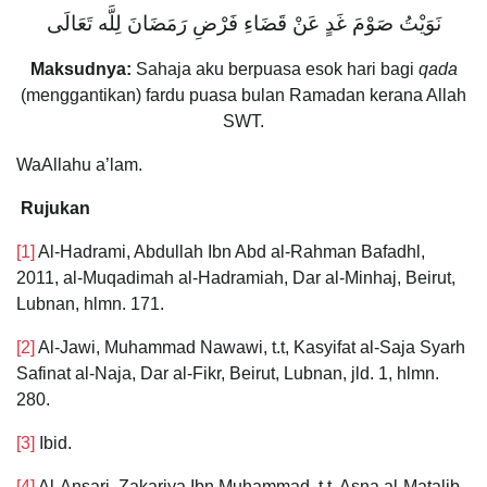
نَوَيْتُ صَوْمَ غَدٍ عَنْ قَضَاءِ فَرْضِ رَمَضَانَ لِلَّه تَعَالَى
Maksudnya:
Sahaja aku berpuasa esok hari bagi
qada
(menggantikan) fardu puasa bulan Ramadan kerana Allah
SWT.
WaAllahu a’lam.
Rujukan
[1]
Al-Hadrami, Abdullah Ibn Abd al-Rahman Bafadhl,
2011, al-Muqadimah al-Hadramiah, Dar al-Minhaj, Beirut,
Lubnan, hlmn. 171.
[2]
Al-Jawi, Muhammad Nawawi, t.t, Kasyifat al-Saja Syarh
Safinat al-Naja, Dar al-Fikr, Beirut, Lubnan, jld. 1, hlmn.
280.
[3]
Ibid.
[4]
Al-Ansari, Zakariya Ibn Muhammad, t.t, Asna al-Matalib