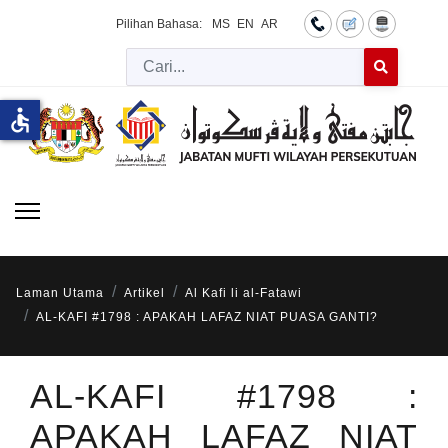
Pilihan Bahasa:
MS
EN
AR
Cari
Type 2 or more 
accessible
Laman Utama
Artikel
Al Kafi li al-Fatawi
AL-KAFI #1798 : APAKAH LAFAZ NIAT PUASA GANTI?
AL-KAFI #1798 :
APAKAH LAFAZ NIAT