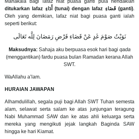
Manakala bagi lafaz niat puasa ganti pula hendaklah
ditukarkan
lafaz
أَدَاءِ
(tunai) dengan lafaz قَضَاءِ (ganti)
.
Oleh yang demikian, lafaz niat bagi puasa ganti ialah
seperti berikut:
نَوَيْتُ صَوْمَ غَدٍ عَنْ قَضَاءِ فَرْضِ رَمَضَانَ لِلَّه تَعَالَى
Maksudnya:
Sahaja aku berpuasa esok hari bagi
qada
(menggantikan) fardu puasa bulan Ramadan kerana Allah
SWT.
WaAllahu a’lam.
HURAIAN JAWAPAN
Alhamdulillah, segala puji bagi Allah SWT Tuhan semesta
alam, selawat serta salam ke atas junjungan teragung
Nabi Muhammad SAW dan ke atas ahli keluarga serta
mereka yang mengikuti jejak langkah Baginda SAW
hingga ke hari Kiamat.