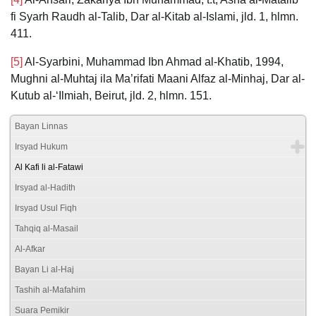
fi Syarh Raudh al-Talib, Dar al-Kitab al-Islami, jld. 1, hlmn.
411.
[5]
Al-Syarbini, Muhammad Ibn Ahmad al-Khatib, 1994,
Mughni al-Muhtaj ila Ma’rifati Maani Alfaz al-Minhaj, Dar al-
Kutub al-‘Ilmiah, Beirut, jld. 2, hlmn. 151.
Bayan Linnas
Irsyad Hukum
Al Kafi li al-Fatawi
Irsyad al-Hadith
Irsyad Usul Fiqh
Tahqiq al-Masail
Al-Afkar
Bayan Li al-Haj
Tashih al-Mafahim
Suara Pemikir