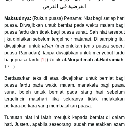
الفرضية في الفرض
Maksudnya:
(Rukun puasa) Pertama: Niat bagi setiap hari
puasa. Diwajibkan untuk berniat pada waktu malam bagi
puasa fardu dan tidak bagi puasa sunat. Sah niat tersebut
jika diniatkan sebelum tergelincir matahari. Di samping itu,
diwajibkan untuk
ta’yin
(menentukan jenis puasa seperti
puasa Ramadan), tanpa diwajibkan untuk menyebut fardu
bagi puasa fardu.
[1]
(Rujuk
al-Muqadimah al-Hadramiah
:
171 )
Berdasarkan teks di atas, diwajibkan untuk berniat bagi
puasa fardu pada waktu malam, manakala bagi puasa
sunat boleh untuk berniat pada siang hari sebelum
tergelincir matahari jika sekiranya tidak melakukan
perkara-perkara yang membatalkan puasa.
Tuntutan niat ini ialah merujuk kepada berniat di dalam
hati. Justeru, apabila seseorang sudah meletakkan azam