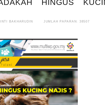
 ADAKAH HINGUS KUCI
BINTI BAKHARUDIN
JUMLAH PAPARAN: 38507