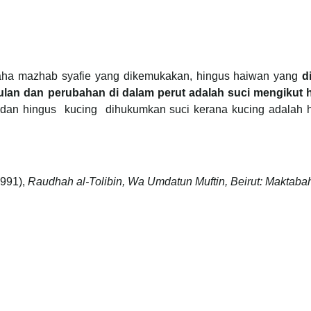
aha mazhab syafie yang dikemukakan, hingus haiwan yang
d
lan dan perubahan di dalam perut adalah suci mengikut
eluh dan hingus kucing dihukumkan suci kerana kucing adalah
1991),
Raudhah al-Tolibin, Wa Umdatun Muftin,
Beirut: Maktaba