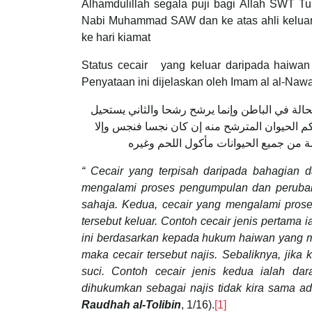
Alhamdulillah segala puji bagi Allah SWT T
Nabi Muhammad SAW dan ke atas ahli keluar
ke hari kiamat
Status cecair yang keluar daripada haiwan y
Penyataan ini dijelaskan oleh Imam al al-Naw
لة في الباطن وإنما يرشح رشحا والثاني يستحيل
كم الحيوان المترشح منه إن كان نجسا فنجس وإلا
ة من جميع الحيوانات مأكول اللحم وغيره
“ Cecair yang terpisah daripada bahagian 
mengalami proses pengumpulan dan perubaha
sahaja. Kedua, cecair yang mengalami pros
tersebut keluar. Contoh cecair jenis pertama i
ini berdasarkan kepada hukum haiwan yang me
maka cecair tersebut najis. Sebaliknya, jik
suci. Contoh cecair jenis kedua ialah da
dihukumkan sebagai najis tidak kira sama ad
Raudhah al-Tolibin
, 1/16).
[1]