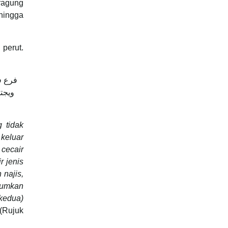
ragung
hingga
 perut.
فرع ف
ويجت
 tidak
keluar
cecair
r jenis
 najis,
ukumkan
kedua)
(Rujuk