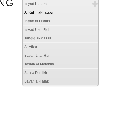
NG
Irsyad Hukum
Al Kafi li al-Fatawi
Irsyad al-Hadith
Irsyad Usul Fiqh
Tahqiq al-Masail
Al-Afkar
Bayan Li al-Haj
Tashih al-Mafahim
Suara Pemikir
Bayan al-Falak