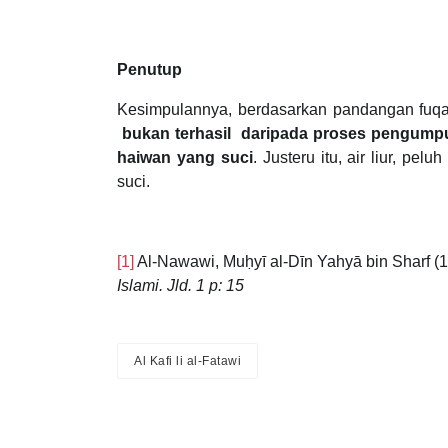
Penutup
Kesimpulannya, berdasarkan pandangan fuq
bukan terhasil daripada
proses pengumpu
haiwan yang suci
. Justeru itu, air liur, p
suci.
[1]
Al-Nawawi, Muḥyī al-Dīn Yahyā bin Sharf (
Islami. Jld. 1 p: 15
Al Kafi li al-Fatawi