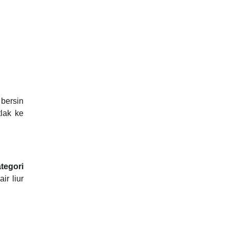
 bersin
tlak ke
tegori
ir liur