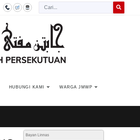
Cari
Type 2 or more c
HUBUNGI KAMI
WARGA JMWP
Bayan Linnas