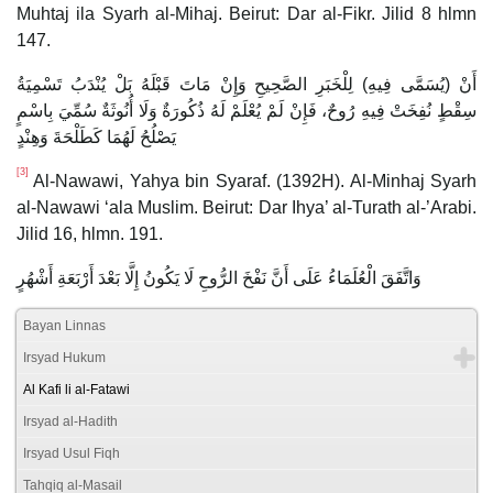
Muhtaj ila Syarh al-Mihaj. Beirut: Dar al-Fikr. Jilid 8 hlmn
147.
أَنْ (يُسَمَّى فِيهِ) لِلْخَبَرِ الصَّحِيحِ وَإِنْ مَاتَ قَبْلَهُ بَلْ يُنْدَبُ تَسْمِيَةُ
سِقْطٍ نُفِخَتْ فِيهِ رُوحٌ، فَإِنْ لَمْ يُعْلَمْ لَهُ ذُكُورَةٌ وَلَا أُنُوثَةٌ سُمِّيَ بِاسْمٍ
يَصْلُحُ لَهُمَا كَطَلْحَةَ وَهِنْدٍ
[3]
Al-Nawawi, Yahya bin Syaraf. (1392H). Al-Minhaj Syarh
al-Nawawi ‘ala Muslim. Beirut: Dar Ihya’ al-Turath al-’Arabi.
Jilid 16, hlmn. 191.
‌وَاتَّفَقَ ‌الْعُلَمَاءُ ‌عَلَى ‌أَنَّ ‌نَفْخَ ‌الرُّوحِ ‌لَا ‌يَكُونُ ‌إِلَّا ‌بَعْدَ ‌أَرْبَعَةِ ‌أَشْهُرٍ
Bayan Linnas
Irsyad Hukum
Al Kafi li al-Fatawi
Irsyad al-Hadith
Irsyad Usul Fiqh
Tahqiq al-Masail