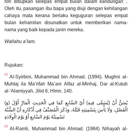
roh ditiupkan selepas empat bulan dalam kandungan
.
Oleh itu, pasangan ibu bapa yang diuji dengan kehilangan
cahaya mata kerana berlaku keguguran selepas empat
bulan kehamilan disunatkan untuk memberikan nama-
nama yang baik kepada janin mereka.
Wallahu a’lam.
Rujukan:
[1]
Al-Syirbini, Muhammad bin Ahmad. (1994). Mughni al-
Muhtaj ila Ma’rifah Ma’ani Alfaz al-Minhaj. Dar al-Kutub
al-‘Alamiyyah. Jilid 6, Hlmn. 140.
(وَ) يُسَنُّ أَنْ (يُسَمَّى فِيهِ) أَيْ السَّابِعِ كَمَا فِي الْحَدِيثِ الْمَارِّ أَوَّلَ
الْفَصْلِ، وَلَا بَأْسَ بِتَسْمِيَتِهِ قَبْلَهُ، وَذَكَرَ الْمُصَنِّفُ فِي أَذْكَارِهِ أَنَّ السُّنَّةَ
تَسْمِيَتُهُ يَوْمَ السَّابِعِ أَوْ يَوْمَ الْوِلَادَةِ
[2]
Al-Ramli, Muhammad bin Ahmad. (1984) Nihayah al-