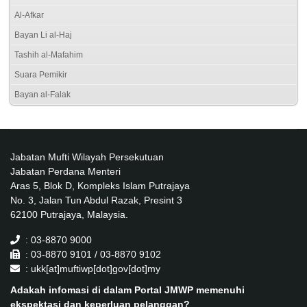
Al-Afkar
Bayan Li al-Haj
Tashih al-Mafahim
Suara Pemikir
Bayan al-Falak
Jabatan Mufti Wilayah Persekutuan
Jabatan Perdana Menteri
Aras 5, Blok D, Kompleks Islam Putrajaya
No. 3, Jalan Tun Abdul Razak, Presint 3
62100 Putrajaya, Malaysia.
: 03-8870 9000
: 03-8870 9101 / 03-8870 9102
: ukk[at]muftiwp[dot]gov[dot]my
Adakah infomasi di dalam Portal JMWP memenuhi
ekspektasi dan keperluan pelanggan?