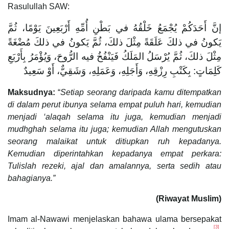
Rasulullah SAW:
إنَّ أَحَدَكُمْ يُجْمَعُ خَلْقُهُ في بَطْنِ أُمِّهِ أَرْبَعِينَ يَوْمًا، ثُمَّ
يَكونُ في ذلكَ عَلَقَةً مِثْلَ ذلكَ، ثُمَّ يَكونُ في ذلكَ مُضْغَةً
مِثْلَ ذلكَ، ثُمَّ يُرْسَلُ المَلَكُ فَيَنْفُخُ فيه الرُّوحَ، وَيُؤْمَرُ بِأَرْبَعِ
كَلِمَاتٍ: بِكَتْبِ رِزْقِهِ، وَأَجَلِهِ، وَعَمَلِهِ، وَشَقِيٌّ، أَوْ سَعِيدٌ
Maksudnya:
“
Setiap seorang daripada kamu ditempatkan
di dalam perut ibunya selama empat puluh hari, kemudian
menjadi ‘alaqah selama itu juga, kemudian menjadi
mudhghah selama itu juga; kemudian Allah mengutuskan
seorang malaikat untuk ditiupkan ruh kepadanya.
Kemudian diperintahkan kepadanya empat perkara:
Tulislah rezeki, ajal dan amalannya, serta sedih atau
bahagianya.”
(Riwayat Muslim)
Imam al-Nawawi menjelaskan bahawa ulama bersepakat
[3]