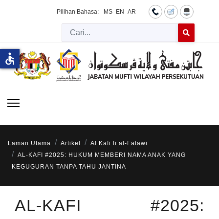
Pilihan Bahasa:
MS
EN
AR
Cari
Type 2 or more 
accessible
Laman Utama
Artikel
Al Kafi li al-Fatawi
AL-KAFI #2025: HUKUM MEMBERI NAMA ANAK YANG
KEGUGURAN TANPA TAHU JANTINA
AL-KAFI #2025: