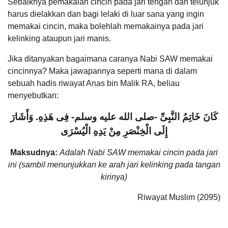
Sebaiknya pemakaian cincin pada jari tengah dan telunjuk
harus dielakkan dan bagi lelaki di luar sana yang ingin
memakai cincin, maka bolehlah memakainya pada jari
kelinking ataupun jari manis.
Jika ditanyakan bagaimana caranya Nabi SAW memakai
cincinnya? Maka jawapannya seperti mana di dalam
sebuah hadis riwayat Anas bin Malik RA, beliau
menyebutkan:
كَانَ خَاتِمُ النَّبِىِّ -صلى الله عليه وسلم- فِى هَذِهِ. وَأَشَارَ
إِلَى الْخِنْصَرِ مِنْ يَدِهِ الْيُسْرَى
Maksudnya:
Adalah Nabi SAW memakai cincin pada jari
ini (sambil menunjukkan ke arah jari kelinking pada tangan
kirinya)
Riwayat Muslim (2095)