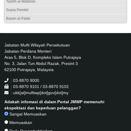
Tashih al-Mafahim
Suara Pemikir
Bayan al-Falak
Jabatan Mufti Wilayah Persekutuan
Jabatan Perdana Menteri
Aras 5, Blok D, Kompleks Islam Putrajaya
No. 3, Jalan Tun Abdul Razak, Presint 3
62100 Putrajaya, Malaysia.
: 03-8870 9000
: 03-8870 9101 / 03-8870 9102
: ukk[at]muftiwp[dot]gov[dot]my
Adakah infomasi di dalam Portal JMWP memenuhi
ekspektasi dan keperluan pelanggan?
Sangat Memuaskan
Memuaskan