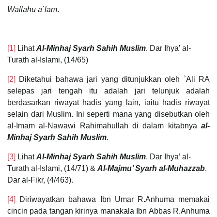
Wallahu a`lam
.
[1]
Lihat
Al-Minhaj Syarh Sahih Muslim
. Dar Ihya’ al-
Turath al-Islami, (14/65)
[2]
Diketahui bahawa jari yang ditunjukkan oleh `Ali RA
selepas jari tengah itu adalah jari telunjuk adalah
berdasarkan riwayat hadis yang lain, iaitu hadis riwayat
selain dari Muslim. Ini seperti mana yang disebutkan oleh
al-Imam al-Nawawi Rahimahullah di dalam kitabnya
al-
Minhaj Syarh Sahih Muslim
.
[3]
Lihat
Al-Minhaj Syarh Sahih Muslim
. Dar Ihya’ al-
Turath al-Islami, (14/71) &
Al-Majmu’ Syarh al-Muhazzab
.
Dar al-Fikr, (4/463).
[4]
Diriwayatkan bahawa Ibn Umar R.Anhuma memakai
cincin pada tangan kirinya manakala Ibn Abbas R.Anhuma