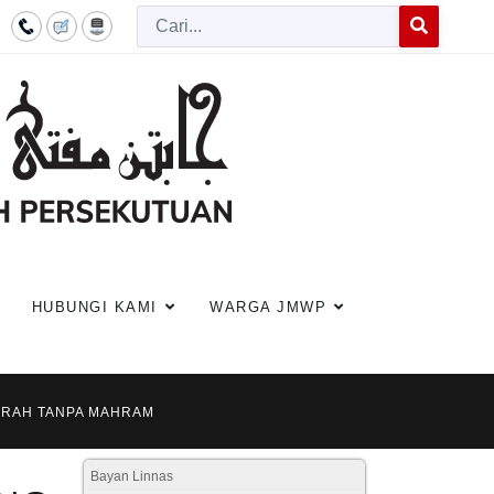
Cari
Type 2 or more c
HUBUNGI KAMI
WARGA JMWP
UMRAH TANPA MAHRAM
Bayan Linnas