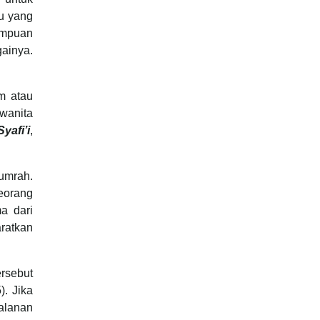
u yang
ampuan
ainya.
m atau
wanita
yafi’i
,
umrah.
eorang
a dari
ratkan
rsebut
5). Jika
jalanan