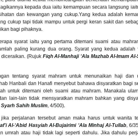
gikannya kepada dua iaitu kemampuan secara langsung iait
 kesihatan dan kewangan yang cukup.Yang kedua adalah kem
ng cukup tapi tidak mampu untuk pergi keran sakit dan sebag
kan bagi pihaknya.
rapa syarat iaitu yang pertama ditemani suami atau mahra
jumlah paling kurang dua orang. Syarat yang kedua adalah 
h diceraikan. (Rujuk
Fiqh Al-Manhaji ‘Ala Mazhab Al-Imam Al-S
gan tentang syarat mahram untuk menunaikan haji dan 
hab Hanbali dan Hanafi menyebut bahawa disyaratkan bagi s
rah untuk ditemani oleh suami atau mahram. Manakala ulam
i dan lain-lain tidak mensyaratkan mahram bahkan yang disya
j Syarh Sahih Muslim
, 4/500).
 jika perjalanan tersebut aman maka harus untuk wanita te
af’i Al-‘Abid Hasyiah Al-Bujairimi ‘Ala Minhaj Al-Tullab
, 6/3
 umrah atau haji tidak lagi seperti dahulu. Jika dahulu per