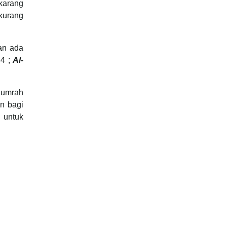
karang
kurang
an ada
34 ;
Al-
 umrah
n bagi
 untuk