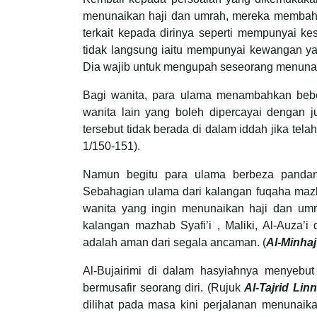
menunaikan haji dan umrah, mereka membaha
terkait kepada dirinya seperti mempunyai
tidak langsung iaitu mempunyai kewangan ya
Dia wajib untuk mengupah seseorang menunai
Bagi wanita, para ulama menambahkan bebe
wanita lain yang boleh dipercayai dengan 
tersebut tidak berada di dalam iddah jika tela
1/150-151).
Namun begitu para ulama berbeza pandan
Sebahagian ulama dari kalangan fuqaha maz
wanita yang ingin menunaikan haji dan um
kalangan mazhab Syafi’i , Maliki, Al-Auza’
adalah aman dari segala ancaman. (
Al-Minha
Al-Bujairimi di dalam hasyiahnya menyebut
bermusafir seorang diri. (Rujuk
Al-Tajrid Linn
dilihat pada masa kini perjalanan menunaikan