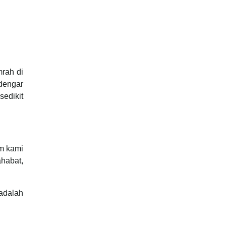
rah di
rdengar
sedikit
am kami
habat,
adalah