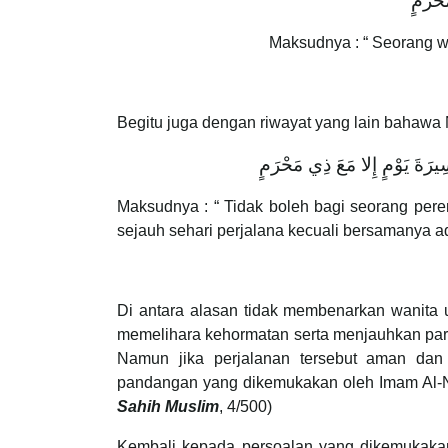
َحْرَمٍ
Maksudnya : “ Seorang wa
Begitu juga dengan riwayat yang lain bahawa
َسِيرَةَ يَوْمٍ إِلا مَعَ ذِي مَحْرَمٍ
Maksudnya : “ Tidak boleh bagi seorang pere
sejauh sehari perjalana kecuali bersamanya 
Di antara alasan tidak membenarkan wanita 
memelihara kehormatan serta menjauhkan par
Namun jika perjalanan tersebut aman dan
pandangan yang dikemukakan oleh Imam Al-N
Sahih Muslim
, 4/500)
Kembali kepada persoalan yang dikemukaka