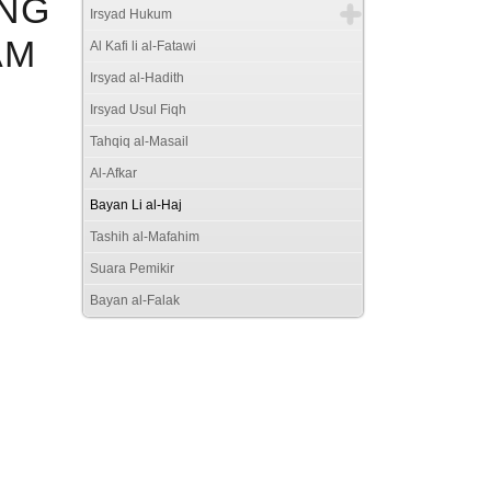
ANG
Irsyad Hukum
AM
Al Kafi li al-Fatawi
Irsyad al-Hadith
Irsyad Usul Fiqh
Tahqiq al-Masail
Al-Afkar
Bayan Li al-Haj
Tashih al-Mafahim
Suara Pemikir
Bayan al-Falak