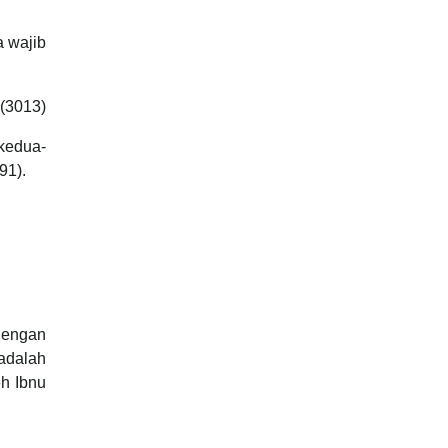
a wajib
 (3013)
kedua-
/91).
dengan
adalah
eh Ibnu