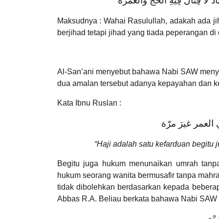
ٌ لاَ قِتَالَ فِيهِ الْحَجُّ وَالْعُمْرَةُ
Maksudnya : Wahai Rasulullah, adakah ada ji
berjihad tetapi jihad yang tiada peperangan di
Al-San’ani menyebut bahawa Nabi SAW menya
dua amalan tersebut adanya kepayahan dan k
Kata Ibnu Ruslan :
العمر غيرَ مرّة
“Haji adalah satu kefarduan begitu
Begitu juga hukum menunaikan umrah tanpa
hukum seorang wanita bermusafir tanpa mahr
tidak dibolehkan berdasarkan kepada beberap
Abbas R.A. Beliau berkata bahawa Nabi SAW 