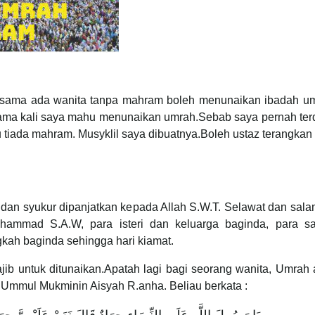
a sama ada wanita tanpa mahram boleh menunaikan ibadah um
rtama kali saya mahu menunaikan umrah.Sebab saya pernah te
u tiada mahram. Musyklil saya dibuatnya.Boleh ustaz terangkan 
 dan syukur dipanjatkan kepada Allah S.W.T. Selawat dan sal
ammad S.A.W, para isteri dan keluarga baginda, para sa
gkah baginda sehingga hari kiamat.
ib untuk ditunaikan.Apatah lagi bagi seorang wanita, Umrah 
n Ummul Mukminin Aisyah R.anha. Beliau berkata :