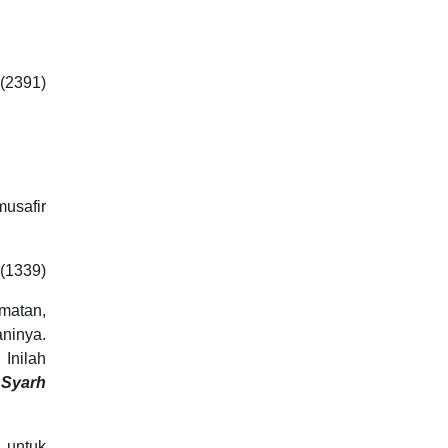
 (2391)
musafir
(1339)
matan,
ninya.
Inilah
 Syarh
 untuk