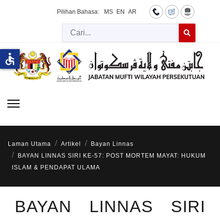
Pilihan Bahasa:
MS
EN
AR
Cari
Type 2 or more 
accessible
Laman Utama
Artikel
Bayan Linnas
BAYAN LINNAS SIRI KE-57: POST MORTEM MAYAT: HUKUM
ISLAM & PENDAPAT ULAMA
BAYAN LINNAS SIRI