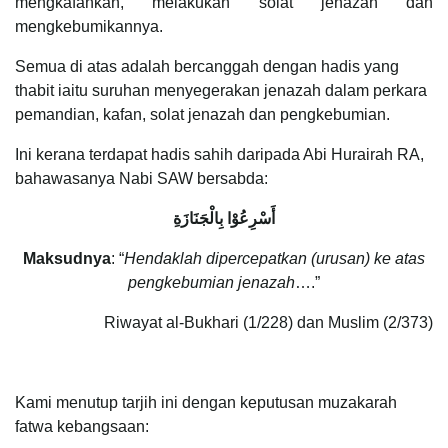
mengkafankan, melakukan solat jenazah dan
mengkebumikannya.
Semua di atas adalah bercanggah dengan hadis yang
thabit iaitu suruhan menyegerakan jenazah dalam perkara
pemandian, kafan, solat jenazah dan pengkebumian.
Ini kerana terdapat hadis sahih daripada Abi Hurairah RA,
bahawasanya Nabi SAW bersabda:
أَسْرِعُوْا بِالْجَنَازَةِ
Maksudnya
: “
Hendaklah dipercepatkan (urusan) ke atas
pengkebumian jenazah
….”
Riwayat al-Bukhari (1/228) dan Muslim (2/373)
Kami menutup tarjih ini dengan keputusan muzakarah
fatwa kebangsaan: