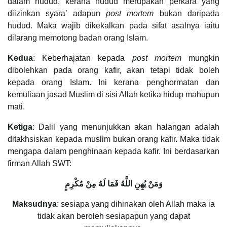
dalam hudud, kerana hudud merupakan perkara yang
diizinkan syara’ adapun
post mortem
bukan daripada
hudud. Maka wajib dikekalkan pada sifat asalnya iaitu
dilarang memotong badan orang Islam.
Kedua
: Keberhajatan kepada
post mortem
mungkin
dibolehkan pada orang kafir, akan tetapi tidak boleh
kepada orang Islam. Ini kerana penghormatan dan
kemuliaan jasad Muslim di sisi Allah ketika hidup mahupun
mati.
Ketiga
: Dalil yang menunjukkan akan halangan adalah
ditakhsiskan kepada muslim bukan orang kafir. Maka tidak
mengapa dalam penghinaan kepada kafir. Ini berdasarkan
firman Allah SWT:
وَمَنْ يُهِنِ اللَّهُ فَمَا لَهُ مِنْ مُكْرِمٍ
Maksudnya
: sesiapa yang dihinakan oleh Allah maka ia
tidak akan beroleh sesiapapun yang dapat