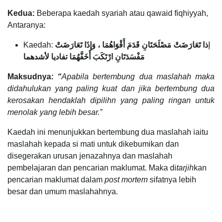
Kedua:
Beberapa kaedah syariah atau qawaid fiqhiyyah,
Antaranya:
Kaedah: إ
ذا تَعَارَضَتْ مَصْلَحَتَانِ قَدَمَ أَقْوَاهُمَا ، وَإِذَا تَعَارَضَتْ
مَفْسَدَتَانِ ارْتَكَبَ أَخَفَّهُمَا تفاديا لأشدهما
Maksudnya:
“
Apabila bertembung dua maslahah maka
didahulukan yang paling kuat dan jika bertembung dua
kerosakan hendaklah dipilihn yang paling ringan untuk
menolak yang lebih besar.”
Kaedah ini menunjukkan bertembung dua maslahah iaitu
maslahah kepada si mati untuk dikebumikan dan
disegerakan urusan jenazahnya dan maslahah
pembelajaran dan pencarian maklumat. Maka di
tarjih
kan
pencarian maklumat dalam
post mortem
sifatnya lebih
besar dan umum maslahahnya.