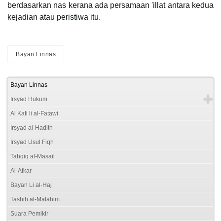
berdasarkan nas kerana ada persamaan 'illat antara kedua
kejadian atau peristiwa itu.
Bayan Linnas
Bayan Linnas
Irsyad Hukum
Al Kafi li al-Fatawi
Irsyad al-Hadith
Irsyad Usul Fiqh
Tahqiq al-Masail
Al-Afkar
Bayan Li al-Haj
Tashih al-Mafahim
Suara Pemikir