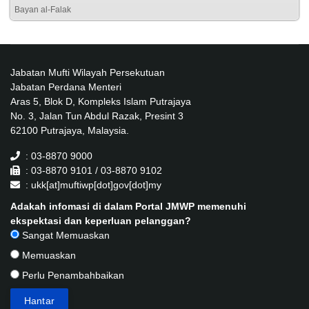
Bayan al-Falak
Jabatan Mufti Wilayah Persekutuan
Jabatan Perdana Menteri
Aras 5, Blok D, Kompleks Islam Putrajaya
No. 3, Jalan Tun Abdul Razak, Presint 3
62100 Putrajaya, Malaysia.
: 03-8870 9000
: 03-8870 9101 / 03-8870 9102
: ukk[at]muftiwp[dot]gov[dot]my
Adakah infomasi di dalam Portal JMWP memenuhi
ekspektasi dan keperluan pelanggan?
Sangat Memuaskan
Memuaskan
Perlu Penambahbaikan