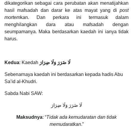
dikategorikan sebagai cara perubatan akan menatijahkan
hasil mafsadah dan darar ke atas mayat yang di
post
mortem
kan. Dan perkara ini termasuk dalam
menghilangkan dara atau mafsadah dengan
seumpamanya. Maka berdasarkan kaedah ini ianya tidak
harus.
Kedua
: Kaedah
لَا ضَرَرَ وَلَا ضِرَار
Sebenarnaya kaedah ini berdasarkan kepada hadis Abu
Sa’id al-Khudri.
Sabda Nabi SAW:
لَا ضَرَرَ وَلَا ضِرَارَ
Maksudnya
: “
Tidak ada kemudaratan dan tidak
memudaratkan
.”