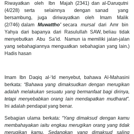
Riwayatkan oleh Ibn Majah (2341) dan al-Daruqutni
(4/228) serta selainnya dengan sanad yang
bersambung, juga diriwayatkan oleh Imam Malik
(2/746) dalam
Muwattho’
secara
mursal
dari Amr bin
Yahya dari bapanya dari Rasulullah SAW, beliau tidak
menyebutkan Abu Sa’id. Namun ia memiliki jalan-jalan
yang sebahagiannya menguatkan sebahagian yang lain.)
Hadis hasan
Imam Ibn Daqiq al-‘Id menyebut, bahawa Al-Mahasini
berkata:
“Bahawa yang dimaksudkan dengan merugikan
adalah melakukan sesuatu yang bermanfaat bagi dirinya,
tetapi menyebabkan orang lain mendapatkan mudharat”
.
Ini adalah pendapat yang benar.
Sebagian ulama berkata:
“Yang dimaksud dengan kamu
membahayakan iaitu engkau merugikan orang yang tidak
merugikan kamu. Sedangkan yang dimaksud saling