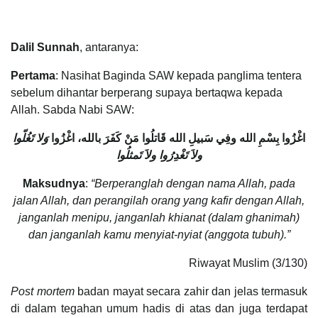
Dalil Sunnah
, antaranya:
Pertama
: Nasihat Baginda SAW kepada panglima tentera
sebelum dihantar berperang supaya bertaqwa kepada
Allah. Sabda Nabi SAW:
اغْزُوا بِسْمِ الله وفِي سَبيلِ الله قَاتلُوا مَنْ كَفَرَ بالله، اغْزُوا
وَلا تَغُلّوا
ولاَ تَغْدِرُوا ولاَ تَمثلُوا
Maksudnya
:
“Berperanglah dengan nama Allah, pada
jalan Allah, dan perangilah orang yang kafir dengan Allah,
janganlah menipu, janganlah khianat (dalam ghanimah)
dan janganlah kamu menyiat-nyiat (anggota tubuh).”
Riwayat Muslim (3/130)
Post mortem
badan mayat secara zahir dan jelas termasuk
di dalam tegahan umum hadis di atas dan juga terdapat