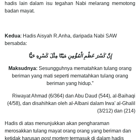
hadis lain dalam isu tegahan Nabi melarang memotong
badan mayat.
Kedua
: Hadis Aisyah R.Anha, daripada Nabi SAW
bersabda:
إِنَّ كَسْرَ عَظْمِ الْمُؤْمِنِ
مَيْتًا مِثْلَ كَسْرِهِ حَيًّا
Maksudnya:
Sesungguhnya mematahkan tulang orang
beriman yang mati seperti mematahkan tulang orang
beriman yang hidup.”
Riwayat Ahmad (6/364) dan Abu Daud (544), al-Baihaqi
(4/58), dan disahihkan oleh al-Albani dalam Irwa’ al-Ghalil
(3/212) dan (214)
Hadis di atas menunjukkan akan pengharaman
merosakkan tulang mayat orang orang yang beriman dan
ketidak harusan
post mortem
termasuk di dalam hadis