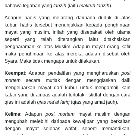
bahawa tegahan yang
tanzih
(iaitu
makruh tanzih
).
Adapun hadis yang melarang daripada duduk di atas
kubur, hadis tersebut menunjukkan kepada penghinaan
mayat yang muslim, inilah yang disepakati oleh ulama
seperti yang telah diterangkan iaitu ditakhsiskan
pengharaman ke atas Muslim. Adapun mayat orang kafir
maka penghinaan ke atas mereka adalah disebut oleh
Syara. Maka tidak mengapa untuk dilakukan.
Keempat
: Adapun pendalilan yang mengharuskan
post
mortem
secara mutlak dengan mengqiaskan dalil
mengeluarkan mayat dari kubur untuk mengambil kain
kafan yang dirampas adalah tertolak. Istidlal dengan cara
qias ini adalah
qias ma’al fariq
(qias yang amat jauh).
Kelima
: Adapun
post mortem
mayat muslim dengan
mengubah melebihi daripada kewajipan yang berkaitan
dengan mayat selepas wafat, seperti memandikan,