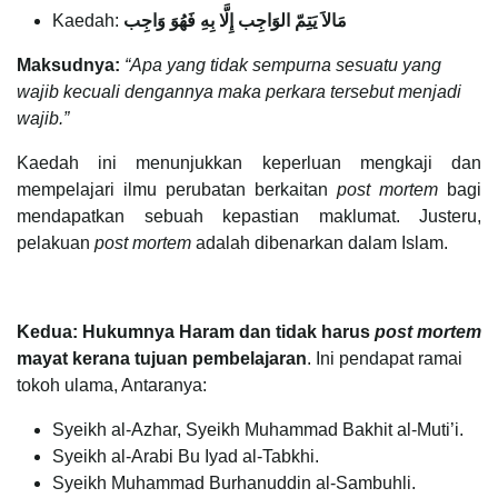
Kaedah:
مَالاَ يَتِمّ الوَاجِب إِلَّا بِهِ فَهُوَ وَاجِب
Maksudnya:
“Apa yang tidak sempurna sesuatu yang
wajib kecuali dengannya maka perkara tersebut menjadi
wajib.”
Kaedah ini menunjukkan keperluan mengkaji dan
mempelajari ilmu perubatan berkaitan
post mortem
bagi
mendapatkan sebuah kepastian maklumat. Justeru,
pelakuan
post mortem
adalah dibenarkan dalam Islam.
Kedua: Hukumnya Haram dan tidak harus
post mortem
mayat kerana tujuan pembelajaran
. Ini pendapat ramai
tokoh ulama, Antaranya:
Syeikh al-Azhar, Syeikh Muhammad Bakhit al-Muti’i.
Syeikh al-Arabi Bu Iyad al-Tabkhi.
Syeikh Muhammad Burhanuddin al-Sambuhli.