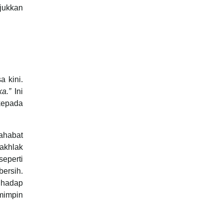
jukkan
a kini.
ka.”
Ini
kepada
ahabat
akhlak
eperti
ersih.
ghadap
mimpin