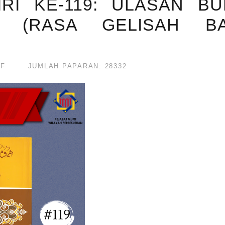
IRI KE-119: ULASAN B
H (RASA GELISAH BA
IF
JUMLAH PAPARAN: 28332