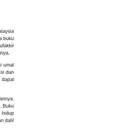
laysia
a buku
fakkir
tnya.
i umat
isi dan
 dapat
annya.
i. Buku
 hidup
 dalil