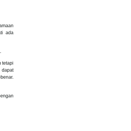
rsamaan
ti ada
.
 tetapi
 dapat
benar.
dengan