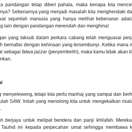
da pandangan tetap diberi pahala, maka kenapa kita mence
nya? Sebenarnya yang menjadi masalah kita menghendaki da
awat sejumlah manusia yang hanya melihat kebenaran adal
ang lain dengan pandangan merendah dan menghina!
ongan yang taksub dalam perkara cabang telah menguasai per
 bernafas dengan kehinaan yang tersembunyi. Ketika mana 
at sebagai
fatwa jazzar
(penyembelih), maka kamu tidak akan l
ankan.
i
ang menyeleweng, tetapi kita perlu manhaj yang sampai dan be
ulah SAW. Inilah yang menolong kita untuk mengekalkan risal
.
 berjaya untuk melipat bendera dan panji khilafah. Mereka
Tauhid ini kepada perpecahan umat sehingga membawa 