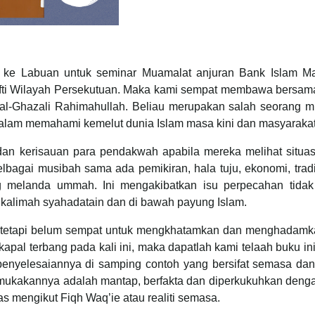
h ke Labuan untuk seminar Muamalat anjuran Bank Islam Ma
fti Wilayah Persekutuan. Maka kami sempat membawa bersam
l-Ghazali Rahimahullah. Beliau merupakan salah seorang mu
 dalam memahami kemelut dunia Islam masa kini dan masyaraka
dan kerisauan para pendakwah apabila mereka melihat situas
lbagai musibah sama ada pemikiran, hala tuju, ekonomi, trad
ng melanda ummah. Ini mengakibatkan isu perpecahan tidak
kalimah syahadatain dan di bawah payung Islam.
i tetapi belum sempat untuk mengkhatamkan dan menghadamk
pal terbang pada kali ini, maka dapatlah kami telaah buku in
 penyelesaiannya di samping contoh yang bersifat semasa dan
mukakannya adalah mantap, berfakta dan diperkukuhkan dengan
s mengikut Fiqh Waq’ie atau realiti semasa.