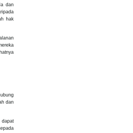
la dan
ripada
ah hak
jalanan
mereka
ihatnya
rhubung
ah dan
 dapat
kepada