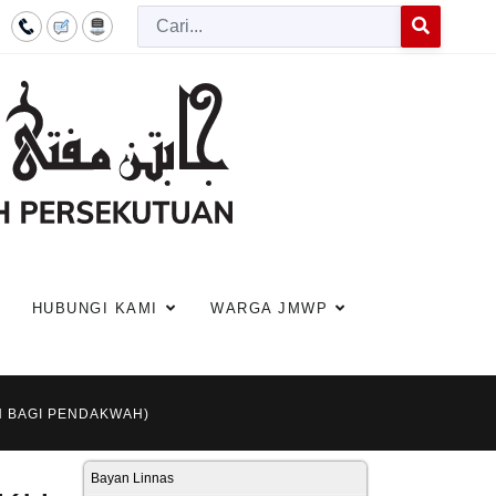
Cari
Type 2 or more c
HUBUNGI KAMI
WARGA JMWP
AH BAGI PENDAKWAH)
Bayan Linnas