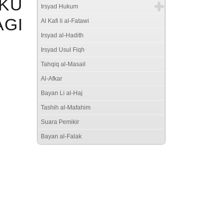
UKU
Irsyad Hukum
GI
Al Kafi li al-Fatawi
Irsyad al-Hadith
Irsyad Usul Fiqh
Tahqiq al-Masail
Al-Afkar
Bayan Li al-Haj
Tashih al-Mafahim
Suara Pemikir
Bayan al-Falak