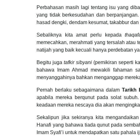
Perbahasan masih lagi tentang isu yang diba
yang tidak berkesudahan dan berpanjangan. 
hasad dengki, dendam kesumat, takabbur dan t
Sebaliknya kita amat perlu kepada
thaqaf
memecahkan, merahmati yang tersalah atau te
natijah yang baik kecuali hanya perdebatan y
Begitu juga
tafkir sibyani
(pemikiran seperti k
bahawa Imam Ahmad mewakili fahaman sal
menyanggahinya bahkan menganggap mereka se
Pernah berlaku sebagaimana dalam
Tarikh
apabila mereka berqunut pada solat subuh.
keadaan mereka nescaya dia akan mengingkar
Sekalipun jika sekiranya kita mengandaik
Hanafi yang bahawa tiada qunut pada semb
Imam Syafi’i untuk mendapatkan satu pahala ij