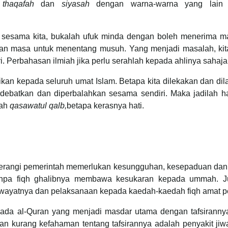
n
thaqafah
dan
siyasah
dengan warna-warna yang lain 
 sesama kita, bukalah ufuk minda dengan boleh menerima m
an masa untuk menentang musuh. Yang menjadi masalah, kita
 Perbahasan ilmiah jika perlu serahlah kepada ahlinya sahaja
n kepada seluruh umat Islam. Betapa kita dilekakan dan dil
debatkan dan diperbalahkan sesama sendiri. Maka jadilah ha
lah
qasawatul qalb,
betapa kerasnya hati.
nerangi pemerintah memerlukan kesungguhan, kesepaduan dan f
npa fiqh ghalibnya membawa kesukaran kepada ummah. Ju
iwayatnya dan pelaksanaan kepada kaedah-kaedah fiqh amat p
pada al-Quran yang menjadi masdar utama dengan tafsiranny
dan kurang kefahaman tentang tafsirannya adalah penyakit ji