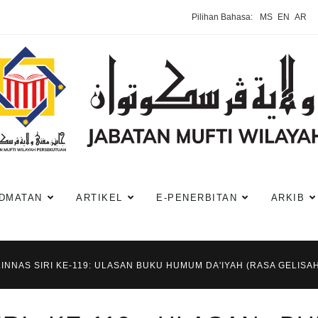
Pilihan Bahasa:
MS
EN
AR
DMATAN
ARTIKEL
E-PENERBITAN
ARKIB
LINNAS SIRI KE-119: ULASAN BUKU HUMUM DA'IYAH (RASA GELIS