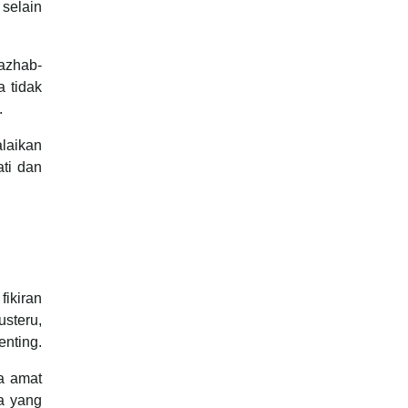
selain
azhab-
 tidak
.
alaikan
ti dan
ikiran
steru,
enting.
a amat
wa yang