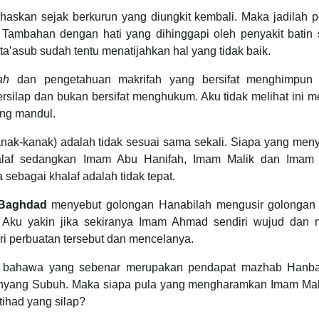
haskan sejak berkurun yang diungkit kembali. Maka jadilah 
Tambahan dengan hati yang dihinggapi oleh penyakit batin s
a’asub sudah tentu menatijahkan hal yang tidak baik.
ah
dan pengetahuan makrifah yang bersifat menghimpun
rsilap dan bukan bersifat menghukum. Aku tidak melihat ini 
ang mandul.
anak-kanak) adalah tidak sesuai sama sekali. Siapa yang me
af sedangkan Imam Abu Hanifah, Imam Malik dan Imam S
bagai khalaf adalah tidak tepat.
 Baghdad
menyebut golongan Hanabilah mengusir golongan S
 Aku yakin jika sekiranya Imam Ahmad sendiri wujud dan m
i perbuatan tersebut dan mencelanya.
an bahawa yang sebenar merupakan pendapat mazhab Hanba
ahyang Subuh. Maka siapa pula yang mengharamkan Imam Mal
tihad yang silap?