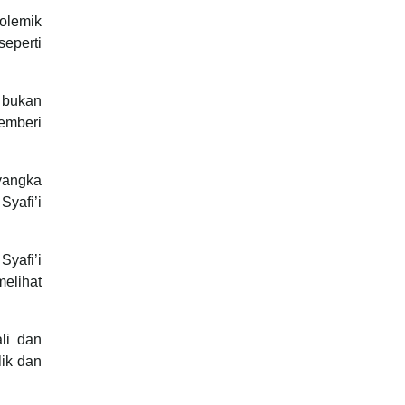
polemik
eperti
 bukan
memberi
nyangka
yafi’i
yafi’i
elihat
li dan
ik dan