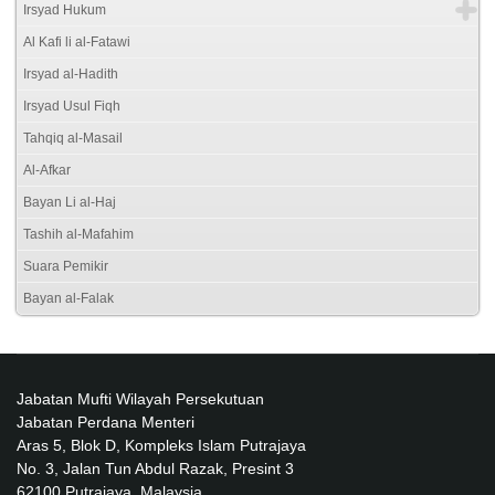
Irsyad Hukum
Al Kafi li al-Fatawi
Irsyad al-Hadith
Irsyad Usul Fiqh
Tahqiq al-Masail
Al-Afkar
Bayan Li al-Haj
Tashih al-Mafahim
Suara Pemikir
Bayan al-Falak
Jabatan Mufti Wilayah Persekutuan
Jabatan Perdana Menteri
Aras 5, Blok D, Kompleks Islam Putrajaya
No. 3, Jalan Tun Abdul Razak, Presint 3
62100 Putrajaya, Malaysia.