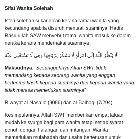
Sifat Wanita Solehah
Isteri solehah sukar dicari kerana ramai wanita yang
kecundang apabila disuruh mentaati suaminya. Hadis
Rasulullah SAW menyebut ramai wanita masuk ke dalam
neraka kerana menderhakai suaminya :
لَا يَنْظُرُ اللَّهُ إِلَى امْرَأَةٍ لَا تَشْكُرُ لِزَوْجِهَا وَهِيَ لَا تَسْتَغْنِي عَنْهُ
Maksudnya
:
“Sesungguhnya Allah SWT tidak
memandang kepada seorang wanita yang enggan
berterima kasih kepada suaminya dan kepada wanita yang
tidak merasa memerlukan suaminya”
Riwayat al-Nasa’ie (9086) dan al-Baihaqi (7/294)
Kesimpulannya, Allah SWT memberikan empat laluan
mudah ke syurga bagi para wanita tetapi setiap syarat
penuh dengan halangan dan rintangan. Wanita
memerlukan mujahadah dan usaha berterusan untuk