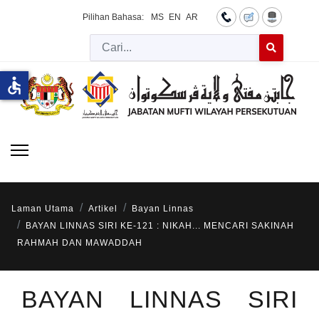
Pilihan Bahasa:
MS
EN
AR
Cari
Type 2 or more 
accessible
Laman Utama
Artikel
Bayan Linnas
BAYAN LINNAS SIRI KE-121 : NIKAH... MENCARI SAKINAH
RAHMAH DAN MAWADDAH
BAYAN LINNAS SIRI