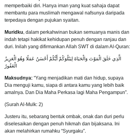
memperbaiki diri. Hanya iman yang kuat sahaja dapat
membantu para muslimah mengawal nafsunya daripada
terpedaya dengan pujukan syaitan.
Muridku
, dalam perkahwinan bukan semuanya manis dan
indah tetapi hakikat kehidupan penuh dengan ranjau dan
duri. Inilah yang difirmankan Allah SWT di dalam Al-Quran:
الَّذِي خَلَقَ الْمَوْتَ وَالْحَيَاةَ لِيَبْلُوَكُمْ أَيُّكُمْ أَحْسَنُ عَمَلًا وَهُوَ الْعَزِيزُ
الْغَفُورُ
Maksudnya:
“Yang menjadikan mati dan hidup, supaya
Dia menguji kamu, siapa di antara kamu yang lebih baik
amalnya. Dan Dia Maha Perkasa lagi Maha Pengampun”.
(Surah Al-Mulk: 2)
Justeru itu, sebarang bentuk ombak, onak dan duri perlu
diselesaikan dengan penuh hikmah dan bijaksana. Ini
akan melahirkan rumahku “Syurgaku”.