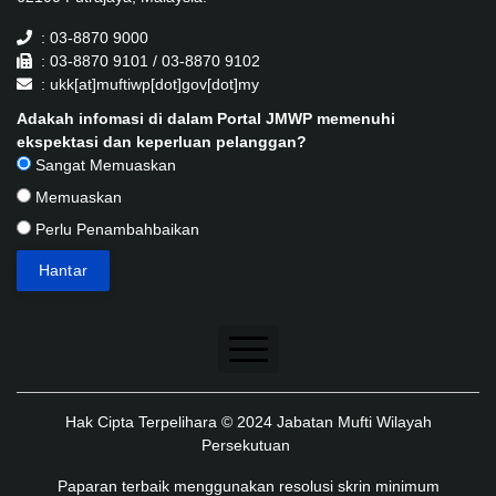
: 03-8870 9000
: 03-8870 9101 / 03-8870 9102
: ukk[at]muftiwp[dot]gov[dot]my
Adakah infomasi di dalam Portal JMWP memenuhi
ekspektasi dan keperluan pelanggan?
Sangat Memuaskan
Memuaskan
Perlu Penambahbaikan
Penafian
Hak Cipta Terpelihara © 2024 Jabatan Mufti Wilayah
Dasar Keselamatan
Persekutuan
Dasar Privasi
Paparan terbaik menggunakan resolusi skrin minimum