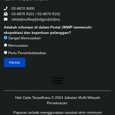
: 03-8870 9000
: 03-8870 9101 / 03-8870 9102
: ukk[at]muftiwp[dot]gov[dot]my
Adakah infomasi di dalam Portal JMWP memenuhi
ekspektasi dan keperluan pelanggan?
Sangat Memuaskan
Memuaskan
Perlu Penambahbaikan
Penafian
Hak Cipta Terpelihara © 2024 Jabatan Mufti Wilayah
Dasar Keselamatan
Persekutuan
Dasar Privasi
Paparan terbaik menggunakan resolusi skrin minimum