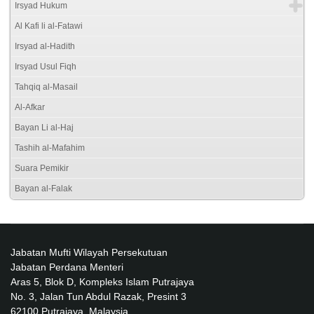
Irsyad Hukum
Al Kafi li al-Fatawi
Irsyad al-Hadith
Irsyad Usul Fiqh
Tahqiq al-Masail
Al-Afkar
Bayan Li al-Haj
Tashih al-Mafahim
Suara Pemikir
Bayan al-Falak
Jabatan Mufti Wilayah Persekutuan
Jabatan Perdana Menteri
Aras 5, Blok D, Kompleks Islam Putrajaya
No. 3, Jalan Tun Abdul Razak, Presint 3
62100 Putrajaya, Malaysia.