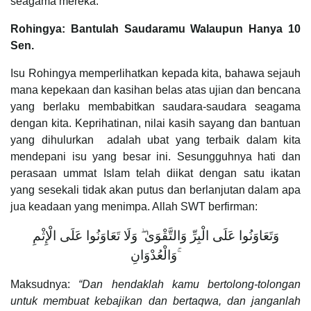
seagama mereka.
Rohingya: Bantulah Saudaramu Walaupun Hanya 10
Sen.
Isu Rohingya memperlihatkan kepada kita, bahawa sejauh
mana kepekaan dan kasihan belas atas ujian dan bencana
yang berlaku membabitkan saudara-saudara seagama
dengan kita. Keprihatinan, nilai kasih sayang dan bantuan
yang dihulurkan adalah ubat yang terbaik dalam kita
mendepani isu yang besar ini. Sesungguhnya hati dan
perasaan ummat Islam telah diikat dengan satu ikatan
yang sesekali tidak akan putus dan berlanjutan dalam apa
jua keadaan yang menimpa. Allah SWT berfirman:
وَتَعَاوَنُوا عَلَى الْبِرِّ وَالتَّقْوَىٰ ۖ وَلَا تَعَاوَنُوا عَلَى الْإِثْمِ
وَالْعُدْوَانِ ۚ
Maksudnya:
“Dan hendaklah kamu bertolong-tolongan
untuk membuat kebajikan dan bertaqwa, dan janganlah