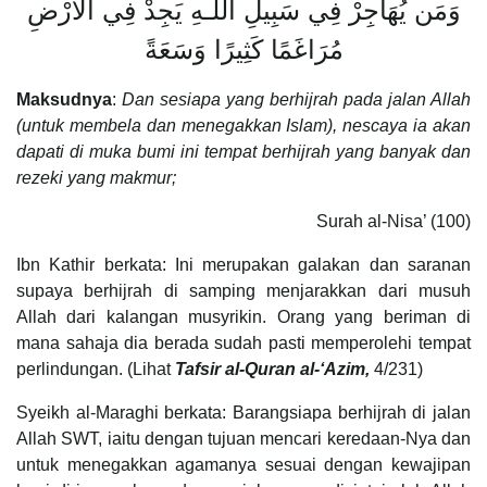
وَمَن يُهَاجِرْ فِي سَبِيلِ اللَّـهِ يَجِدْ فِي الْأَرْضِ
مُرَاغَمًا كَثِيرًا وَسَعَةً
Maksudnya
:
Dan sesiapa yang berhijrah pada jalan Allah
(untuk membela dan menegakkan Islam), nescaya ia akan
dapati di muka bumi ini tempat berhijrah yang banyak dan
rezeki yang makmur;
Surah al-Nisa’ (100)
Ibn Kathir berkata: Ini merupakan galakan dan saranan
supaya berhijrah di samping menjarakkan dari musuh
Allah dari kalangan musyrikin. Orang yang beriman di
mana sahaja dia berada sudah pasti memperolehi tempat
perlindungan. (Lihat
Tafsir al-Quran al-‘Azim,
4/231)
Syeikh al-Maraghi berkata: Barangsiapa berhijrah di jalan
Allah SWT, iaitu dengan tujuan mencari keredaan-Nya dan
untuk menegakkan agamanya sesuai dengan kewajipan