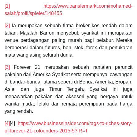
[1]
https://www.transfermarkt.com/mohamed-
salah/profil/spieler/148455
[2]
Ia merupakan sebuah firma broker kos rendah dalam
talian. Majalah Barron menyebut, syarikat ini merupakan
venue perdagangan paling murah bagi pelabur. Mereka
beroperasi dalam futures, bon, stok, forex dan pertukaran
mata wang asing seluruh dunia.
[3]
Forever 21 merupakan sebuah rantaian peruncit
pakaian dari Amerika Syarikat serta mempunyai cawangan
di bandar-bandar utama seperti di Benua Amerika, Eropah,
Asia, dan juga Timur Tengah. Syarikat ini juga
menawarkan pakaian dan aksesori yang bergaya untuk
wanita muda, lelaki dan remaja perempuan pada harga
yang rendah.
[4]
[4]
https://www.businessinsider.com/rags-to-riches-story-
of-forever-21-cofounders-2015-5?IR=T