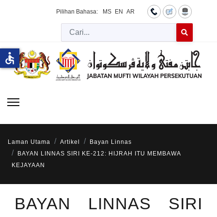
Pilihan Bahasa:
MS
EN
AR
Cari
Type 2 or more 
accessible
Laman Utama
Artikel
Bayan Linnas
BAYAN LINNAS SIRI KE-212: HIJRAH ITU MEMBAWA
KEJAYAAN
BAYAN LINNAS SIRI