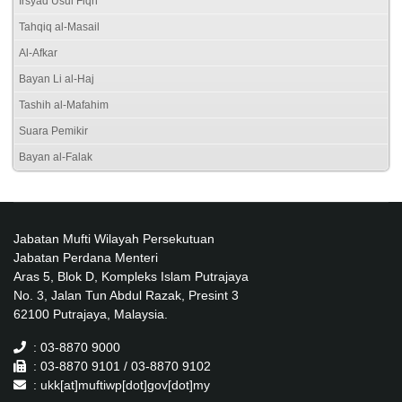
Irsyad Usul Fiqh
Tahqiq al-Masail
Al-Afkar
Bayan Li al-Haj
Tashih al-Mafahim
Suara Pemikir
Bayan al-Falak
Jabatan Mufti Wilayah Persekutuan
Jabatan Perdana Menteri
Aras 5, Blok D, Kompleks Islam Putrajaya
No. 3, Jalan Tun Abdul Razak, Presint 3
62100 Putrajaya, Malaysia.
: 03-8870 9000
: 03-8870 9101 / 03-8870 9102
: ukk[at]muftiwp[dot]gov[dot]my