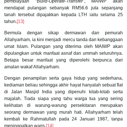
pembiayaan “
Build-Operate-Transfer
”, MAIWP akan
mendapat pulangan sebanyak RM56.6 juta sepanjang
tanah tersebut dipajakkan kepada LTH iaitu selama 25
tahun.
[13]
Bermula dengan sikap dermawan dan pemurah
Allahyarham, ia kini menjadi mercu tanda dan kebanggaan
umat Islam. Pulangan yang diterima oleh MAIWP akan
dipulangkan untuk manfaat asnaf dan ummah seluruhnya.
Betapa besar manfaat yang diperolehi berpunca dari
amalan wakaf Allahyarham.
Dengan penampilan serta gaya hidup yang sederhana,
kediaman beliau sehingga akhir hayat hanyalah sebuat flat
di Jalan Masjid India yang dipenuhi kitab-kitab serta
majalah. Tiada siapa yang tahu warga tua yang sering
kelihatan di warung-warung persekitaran merupakan
seorang dermawan yang murah hati. Allahyarham telah
kembali ke Rahmatullah pada 24 Januari 1987, tanpa
meninggalkan waris.
[14]