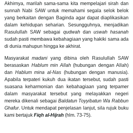
Akhirnya, marilah sama-sama kita mempelajari sirah dan
sunnah Nabi SAW untuk memahami segala selok belok
yang berkaitan dengan Baginda agar dapat diaplikasikan
dalam kehidupan seharian. Sesungguhnya, menjadikan
Rasulullah SAW sebagai
qudwah
dan
uswah
hasanah
sudah pasti membawa kebahagiaan yang hakiki sama ada
di dunia mahupun hingga ke akhirat.
Masyarakat
madani
yang dibina oleh Rasulullah SAW
berasaskan
Hablum min Allah
(hubungan dengan Allah)
dan
Hablum mina al-Nas
(hubungan dengan manusia).
Apabila terpateri kukuh dua ikatan tersebut, sudah pasti
suasana keharmonian dan kebahagiaan yang terpamer
dalam masyarakat tersebut yang melayakkan negeri
mereka dikenali sebagai
Baldatun Toyyibatun Wa Rabbun
Ghafur
. Untuk mendapat penjelasan lanjut, sila rujuk buku
kami bertajuk
Fiqh al-Hijrah
(hlm. 73-75).