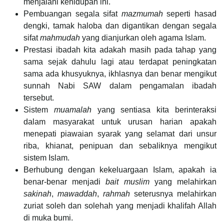
menjalani kehidupan ini.
Pembuangan segala sifat
mazmumah
seperti hasad
dengki, tamak haloba dan digantikan dengan segala
sifat
mahmudah
yang dianjurkan oleh agama Islam.
Prestasi ibadah kita adakah masih pada tahap yang
sama sejak dahulu lagi atau terdapat peningkatan
sama ada khusyuknya, ikhlasnya dan benar mengikut
sunnah Nabi SAW dalam pengamalan ibadah
tersebut.
Sistem
muamalah
yang sentiasa kita berinteraksi
dalam masyarakat untuk urusan harian apakah
menepati piawaian syarak yang selamat dari unsur
riba, khianat, penipuan dan sebaliknya mengikut
sistem Islam.
Berhubung dengan kekeluargaan Islam, apakah ia
benar-benar menjadi
bait muslim
yang melahirkan
sakinah
,
mawaddah
,
rahmah
seterusnya melahirkan
zuriat soleh dan solehah yang menjadi khalifah Allah
di muka bumi.