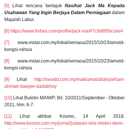
[5]
Lihat rencana bertajuk
Nasihat Jack Ma Kepada
Usahawan Yang Ingin Berjaya Dalam Perniagaan
dalam
Majalah Labur.
[6]
https://www.forbes.com/profile/jack-ma/#7c9d895e1ee4
[7]
www.mstar.com.my/lokal/semasa/2015/10/23/arnold-
kongsi-rahsia
[8]
www.mstar.com.my/lokal/semasa/2015/10/23/arnold-
kongsi-rahsia
[9]
Lihat
http://swadd.com.my/maklumat/allahyarham-
ahmad-dawjee-dadabhoy
[10]
Lihat Buletin MAIWP, Bil. 10/2011/September - Oktober
2011, hlm. 6-7.
[11]
Lihat akhbar Kosmo, 14 April 2018.
http://www.kosmo.com.my/jurnal/jutawan-rela-miskin-demi-